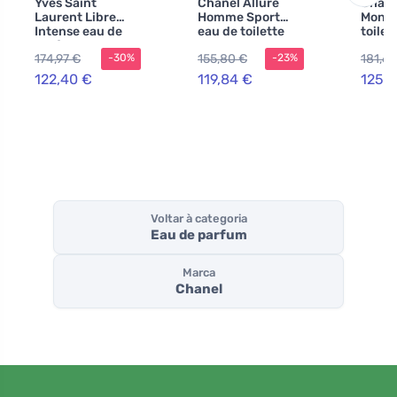
Yves Saint
Chanel Allure
Chane
Laurent Libre
Homme Sport
Monsi
Intense eau de
eau de toilette
toilet
parfum para
para homens 50
homen
174,97 €
155,80 €
181,69
-30%
-23%
mulheres 90 ml
ml
122,40 €
119,84 €
125,9
Voltar à categoria
Eau de parfum
Marca
Chanel