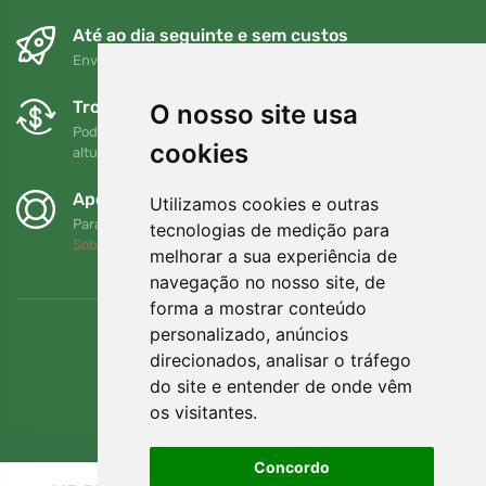
Até ao dia seguinte e sem custos
Envio gratuito para encomendas superiores a 80 EUR
Trocas e devoluções gratuitas
O nosso site usa
Pode devolver ou trocar a sua encomenda em qualquer
cookies
altura no prazo de 90 dias
Apoiamos a Trees.org
Utilizamos cookies e outras
Para cada encomenda plantamos uma árvore! Leia mais
tecnologias de medição para
Sobre nós
.
melhorar a sua experiência de
navegação no nosso site, de
forma a mostrar conteúdo
personalizado, anúncios
direcionados, analisar o tráfego
do site e entender de onde vêm
os visitantes.
Concordo