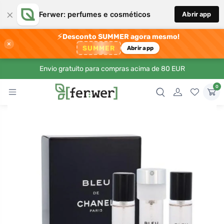
×
Ferwer: perfumes e cosméticos
Abrir app
⚡
Desconto SUMMER agora mesmo!
×
SUMMER
Abrir app
Envio gratuito para compras acima de 80 EUR
0