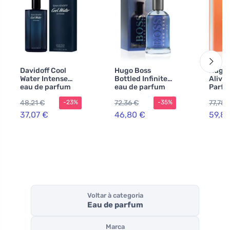
Davidoff Cool
Hugo Boss
Hugo 
Water Intense
Bottled Infinite
Alive
eau de parfum
eau de parfum
Parfu
para homens 125
para homens 100
mulhe
48,21 €
72,36 €
77,78 
-23%
-35%
ml
ml
37,07 €
46,80 €
59,82
Voltar à categoria
Eau de parfum
Marca