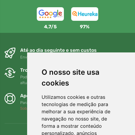
4,7/5
97%
Até ao dia seguinte e sem custos
Envio gratuito para encomendas superiores a 80 EUR
Trocas e devoluções gratuitas
O nosso site usa
Pode devolver ou trocar a sua encomenda em qualquer
cookies
altura no prazo de 90 dias
Apoiamos a Trees.org
Utilizamos cookies e outras
Para cada encomenda plantamos uma árvore! Leia mais
tecnologias de medição para
Sobre nós
.
melhorar a sua experiência de
navegação no nosso site, de
forma a mostrar conteúdo
personalizado, anúncios