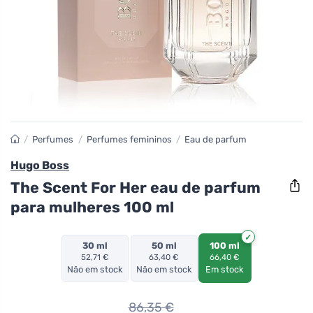
/
Perfumes
/
Perfumes femininos
/
Eau de parfum
Hugo Boss
The Scent For Her eau de parfum
para mulheres 100 ml
30 ml
50 ml
100 ml
52,71 €
63,40 €
66,40 €
Não em stock
Não em stock
Em stock
86,35
€