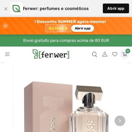
×
Ferwer: perfumes e cosméticos
Abrir app
⚡
Desconto SUMMER agora mesmo!
×
SUMMER
Abrir app
Envio gratuito para compras acima de 80 EUR
0
›