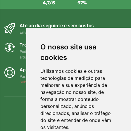
4,7/5
97%
Até ao dia seguinte e sem custos
Envio gratuito para encomendas superiores a 80 EUR
Trocas e devoluções gratuitas
O nosso site usa
Pode devolver ou trocar a sua encomenda em qualquer
cookies
altura no prazo de 90 dias
Apoiamos a Trees.org
Utilizamos cookies e outras
Para cada encomenda plantamos uma árvore! Leia mais
tecnologias de medição para
Sobre nós
.
melhorar a sua experiência de
navegação no nosso site, de
forma a mostrar conteúdo
personalizado, anúncios
direcionados, analisar o tráfego
do site e entender de onde vêm
os visitantes.