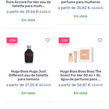
Pure Accord For Her eau de
perfume para mulheres
toilette para mulh...
a partir de
35,82 €
46,56 €
a partir de
39,64 €
51,55 €
Em stock
Em stock
-23%
-23%
Hugo Boss Hugo Just
Hugo Boss Boss Boss The
Different eau de toilette
Scent For Her 50 ml + BL
para homens
água de perfume para ...
a partir de
27,25 €
a partir de
56,87 €
35,43 €
73,96 €
Em stock
Em stock