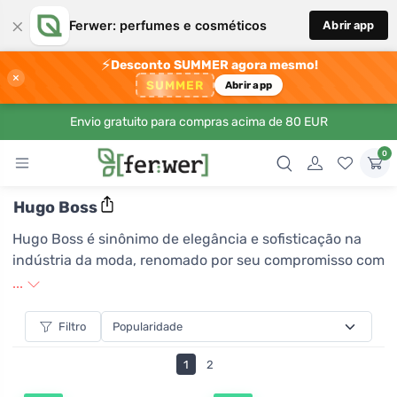
×
Ferwer: perfumes e cosméticos
Abrir app
⚡
Desconto SUMMER agora mesmo!
×
SUMMER
Abrir app
Envio gratuito para compras acima de 80 EUR
0
Hugo Boss
Hugo Boss é sinônimo de elegância e sofisticação na
indústria da moda, renomado por seu compromisso com
a qualidade de primeira classe e design atemporal. A
...
marca oferece uma ampla gama de produtos, desde
roupas de luxo, acessórios até perfumes, que
Filtro
combinam tendências modernas com estilo clássico.
1
2
Cada peça do atelier Hugo Boss é cuidadosamente
desenhada com atenção aos detalhes, garantindo aos