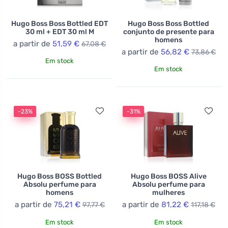
Hugo Boss Boss Bottled EDT
Hugo Boss Boss Bottled
30 ml + EDT 30 ml M
conjunto de presente para
homens
a partir de
51,59 €
67,08 €
a partir de
56,82 €
73,86 €
Em stock
Em stock
-23%
-31%
Hugo Boss BOSS Bottled
Hugo Boss BOSS Alive
Absolu perfume para
Absolu perfume para
homens
mulheres
a partir de
75,21 €
a partir de
81,22 €
97,77 €
117,18 €
Em stock
Em stock