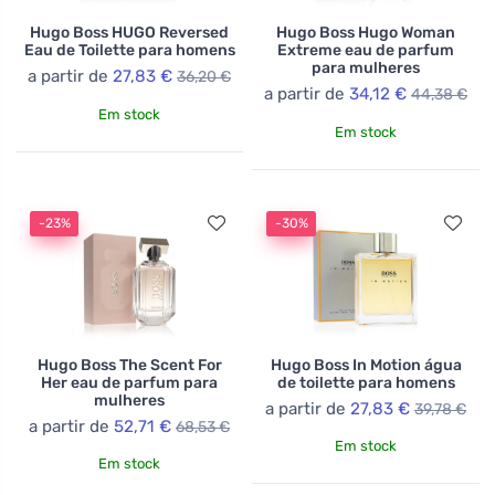
Hugo Boss HUGO Reversed
Hugo Boss Hugo Woman
Eau de Toilette para homens
Extreme eau de parfum
para mulheres
a partir de
27,83 €
36,20 €
a partir de
34,12 €
44,38 €
Em stock
Em stock
-23%
-30%
Hugo Boss The Scent For
Hugo Boss In Motion água
Her eau de parfum para
de toilette para homens
mulheres
a partir de
27,83 €
39,78 €
a partir de
52,71 €
68,53 €
Em stock
Em stock