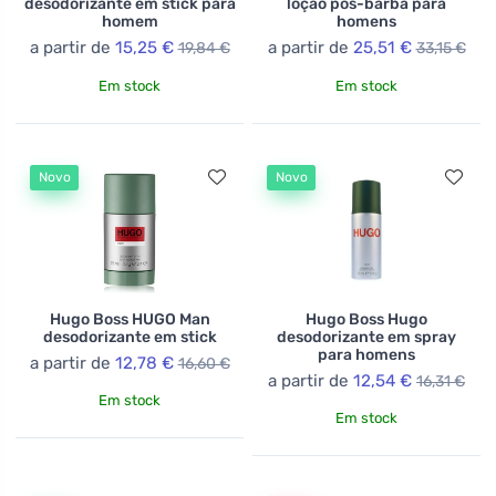
desodorizante em stick para
loção pós-barba para
homem
homens
a partir de
15,25 €
a partir de
25,51 €
19,84 €
33,15 €
Em stock
Em stock
Novo
Novo
Hugo Boss HUGO Man
Hugo Boss Hugo
desodorizante em stick
desodorizante em spray
para homens
a partir de
12,78 €
16,60 €
a partir de
12,54 €
16,31 €
Em stock
Em stock