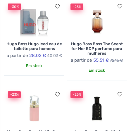
-30%
-23%
Hugo Boss Hugo Iced eau de
Hugo Boss Boss The Scent
toilette para homens
for Her EDP perfume para
mulheres
a partir de
28,02 €
40,03 €
a partir de
55,51 €
72,16 €
Em stock
Em stock
-23%
-25%