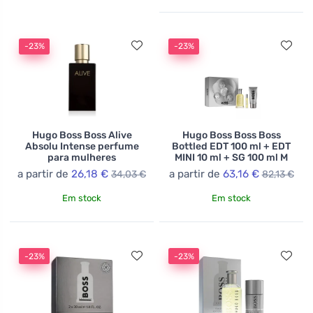
-23%
-23%
Hugo Boss Boss Alive
Hugo Boss Boss Boss
Absolu Intense perfume
Bottled EDT 100 ml + EDT
para mulheres
MINI 10 ml + SG 100 ml M
a partir de
26,18 €
a partir de
63,16 €
34,03 €
82,13 €
Em stock
Em stock
-23%
-23%