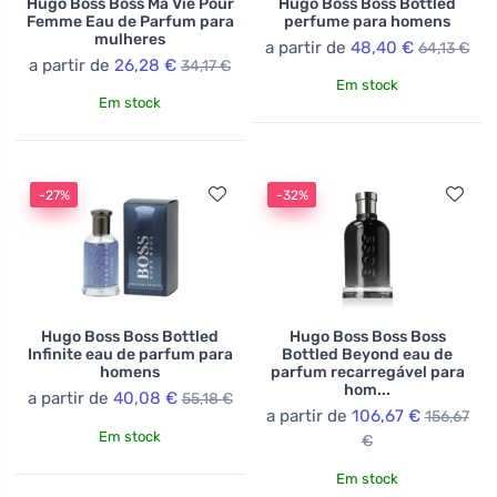
Hugo Boss Boss Ma Vie Pour
Hugo Boss Boss Bottled
Femme Eau de Parfum para
perfume para homens
mulheres
a partir de
48,40 €
64,13 €
a partir de
26,28 €
34,17 €
Em stock
Em stock
-27%
-32%
Hugo Boss Boss Bottled
Hugo Boss Boss Boss
Infinite eau de parfum para
Bottled Beyond eau de
homens
parfum recarregável para
hom...
a partir de
40,08 €
55,18 €
a partir de
106,67 €
156,67
Em stock
€
Em stock