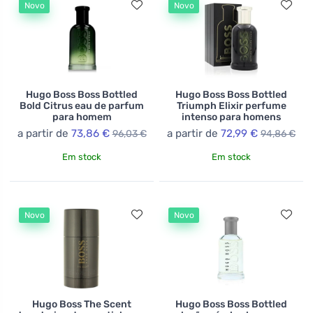
Novo
Novo
clientes não apenas uma aparência estilosa, mas
também um conforto excepcional. Graças à sua longa
tradição e constante inovação, Hugo Boss tornou-se
um ícone no mundo da moda, atraindo tanto homens
quanto mulheres que valorizam qualidade e um gosto
refinado.
Hugo Boss Boss Bottled
Hugo Boss Boss Bottled
Bold Citrus eau de parfum
Triumph Elixir perfume
para homem
intenso para homens
a partir de
73,86 €
a partir de
72,99 €
96,03 €
94,86 €
Em stock
Em stock
Novo
Novo
Hugo Boss The Scent
Hugo Boss Boss Bottled