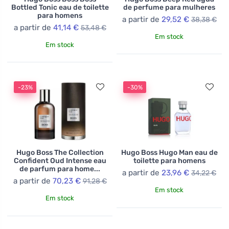
Bottled Tonic eau de toilette
de perfume para mulheres
para homens
a partir de
29,52 €
38,38 €
a partir de
41,14 €
53,48 €
Em stock
Em stock
-23%
-30%
Hugo Boss The Collection
Hugo Boss Hugo Man eau de
Confident Oud Intense eau
toilette para homens
de parfum para home...
a partir de
23,96 €
34,22 €
a partir de
70,23 €
91,28 €
Em stock
Em stock