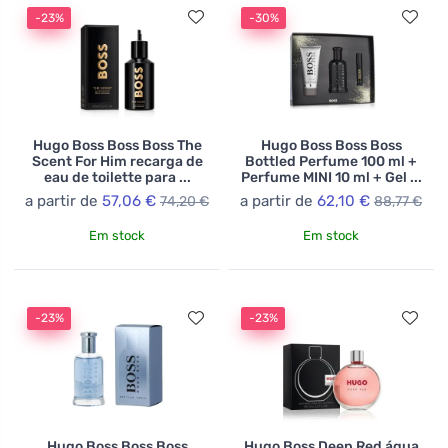
-23%
-30%
Hugo Boss Boss Boss The
Hugo Boss Boss Boss
Scent For Him recarga de
Bottled Perfume 100 ml +
eau de toilette para ...
Perfume MINI 10 ml + Gel ...
a partir de
57,06 €
a partir de
62,10 €
74,20 €
88,77 €
Em stock
Em stock
-23%
-23%
Hugo Boss Boss Boss
Hugo Boss Deep Red água