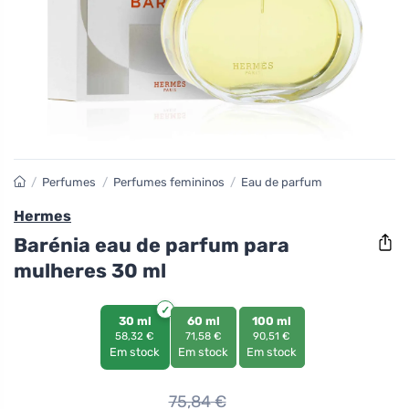
/
Perfumes
/
Perfumes femininos
/
Eau de parfum
Hermes
Barénia eau de parfum para
mulheres 30 ml
30 ml
60 ml
100 ml
58,32 €
71,58 €
90,51 €
Em stock
Em stock
Em stock
75,84
€