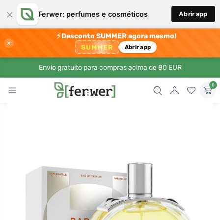
×
Ferwer: perfumes e cosméticos
Abrir app
⚡
Desconto SUMMER agora mesmo!
×
SUMMER
Abrir app
Envio gratuito para compras acima de 80 EUR
0