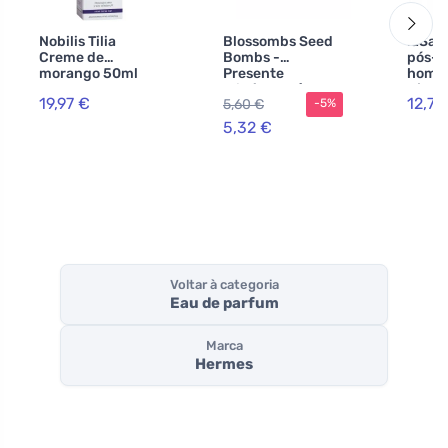
Nobilis Tilia
Blossombs Seed
laSap
Creme de
Bombs -
pós-b
morango 50ml
Presente
home
minúsculo (3
cânha
19,97 €
12,77
5,60 €
-5%
peças) - presente
ml)
original e prático
5,32 €
num só
Voltar à categoria
Eau de parfum
Marca
Hermes