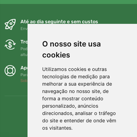
Até ao dia seguinte e sem custos
Envio gratuito para encomendas superiores a 80 EUR
Trocas e devoluções gratuitas
O nosso site usa
Pode devolver ou trocar a sua encomenda em qualquer
cookies
altura no prazo de 90 dias
Apoiamos a Trees.org
Utilizamos cookies e outras
Para cada encomenda plantamos uma árvore! Leia mais
tecnologias de medição para
Sobre nós
.
melhorar a sua experiência de
navegação no nosso site, de
forma a mostrar conteúdo
personalizado, anúncios
direcionados, analisar o tráfego
do site e entender de onde vêm
os visitantes.