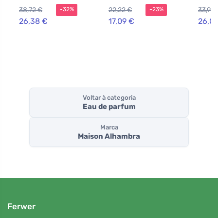
Parfum para
ml
uniss
38,72 €
22,22 €
33,93 
-32%
-23%
homens
26,38 €
17,09 €
26,0
Voltar à categoria
Eau de parfum
Marca
Maison Alhambra
Ferwer