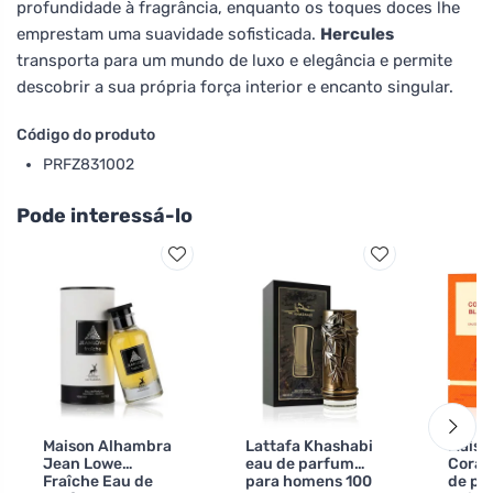
profundidade à fragrância, enquanto os toques doces lhe
emprestam uma suavidade sofisticada.
Hercules
transporta para um mundo de luxo e elegância e permite
descobrir a sua própria força interior e encanto singular.
Código do produto
PRFZ831002
Pode interessá-lo
Maison Alhambra
Lattafa Khashabi
Maiso
Jean Lowe
eau de parfum
Coral
Fraîche Eau de
para homens 100
de pa