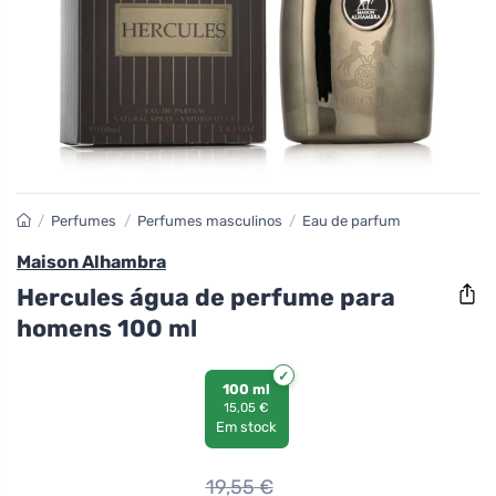
/
Perfumes
/
Perfumes masculinos
/
Eau de parfum
Maison Alhambra
Hercules água de perfume para
homens 100 ml
100 ml
15,05 €
Em stock
19,55
€