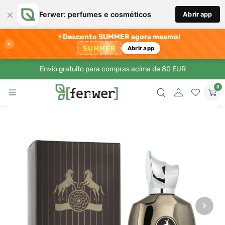
×
Ferwer: perfumes e cosméticos
Abrir app
⚡
Desconto SUMMER agora mesmo!
×
SUMMER
Abrir app
Envio gratuito para compras acima de 80 EUR
0
›