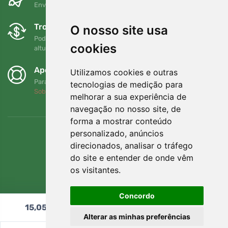
Envio gratuito para encomendas superiores a 80 EUR
Trocas e devoluções gratuitas
O nosso site usa
Pode devolver ou trocar a sua encomenda em qualquer
cookies
altura no prazo de 90 dias
Apoiamos a Trees.org
Utilizamos cookies e outras
Para cada encomenda plantamos uma árvore! Leia mais
tecnologias de medição para
Sobre nós
.
melhorar a sua experiência de
navegação no nosso site, de
forma a mostrar conteúdo
personalizado, anúncios
direcionados, analisar o tráfego
do site e entender de onde vêm
os visitantes.
Concordo
15,05
€
Adicionar ao carrinho
Alterar as minhas preferências