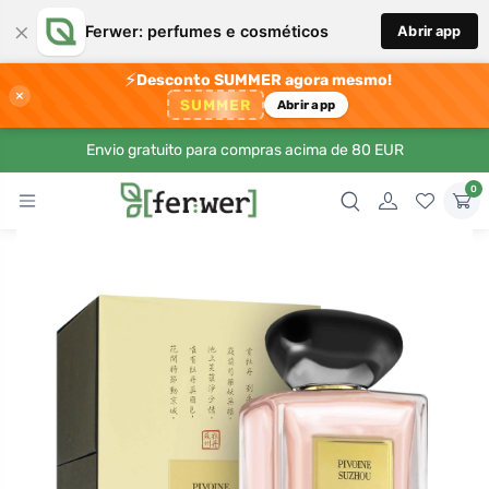
×
Ferwer: perfumes e cosméticos
Abrir app
⚡
Desconto SUMMER agora mesmo!
×
SUMMER
Abrir app
Envio gratuito para compras acima de 80 EUR
0