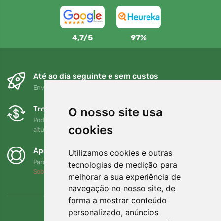
4,7/5
97%
Até ao dia seguinte e sem custos
Envio gratuito para encomendas superiores a 80 EUR
Trocas e devoluções gratuitas
O nosso site usa
Pode devolver ou trocar a sua encomenda em qualquer
cookies
altura no prazo de 90 dias
Apoiamos a Trees.org
Utilizamos cookies e outras
Para cada encomenda plantamos uma árvore! Leia mais
tecnologias de medição para
Sobre nós
.
melhorar a sua experiência de
navegação no nosso site, de
forma a mostrar conteúdo
personalizado, anúncios