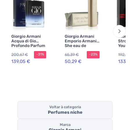
Giorgio Armani
Giorgio Armani
Giorg
Acqua di Gio
Emporio Armani
Stron
Profondo Parfum
She eau de
You p
perfume para
parfum para
para 
200,67 €
65,39 €
192,6
-31%
-23%
homens 100 ml
mulheres 100 ml
ml
139,05 €
50,29 €
133,
Voltar à categoria
Perfumes niche
Marca