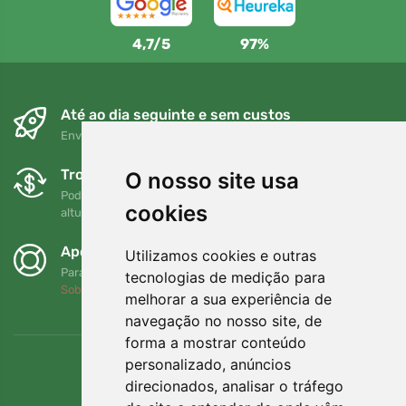
4,7/5
97%
Até ao dia seguinte e sem custos
Envio gratuito para encomendas superiores a 80 EUR
Trocas e devoluções gratuitas
O nosso site usa
Pode devolver ou trocar a sua encomenda em qualquer
cookies
altura no prazo de 90 dias
Apoiamos a Trees.org
Utilizamos cookies e outras
Para cada encomenda plantamos uma árvore! Leia mais
tecnologias de medição para
Sobre nós
.
melhorar a sua experiência de
navegação no nosso site, de
forma a mostrar conteúdo
personalizado, anúncios
direcionados, analisar o tráfego