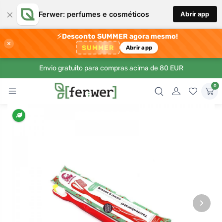
×
Ferwer: perfumes e cosméticos
Abrir app
⚡
Desconto SUMMER agora mesmo!
×
SUMMER
Abrir app
Envio gratuito para compras acima de 80 EUR
0
›