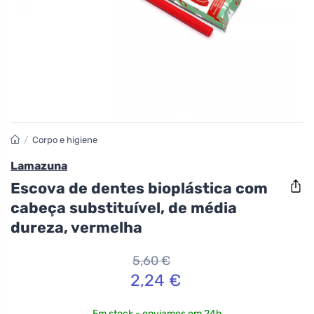
/
Corpo e higiene
Lamazuna
Escova de dentes bioplástica com
cabeça substituível, de média
dureza, vermelha
5,60 €
2,24 €
Em stock - enviamos em 24h