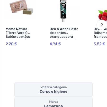
Mama Natura
Ben & Anna Pasta
Ben & A
(Tierra Verde)
de dentes
Bálsamo 
Sabão de mãos
branqueadora
frambo
de azeitona (100
com flúor (75 ml)
2,20 €
4,94 €
3,52 €
g) - sem óleo de
- Preta - com
palma
menta e carvão
ativado
Voltar à categoria
Corpo e higiene
Marca
Lamazuna