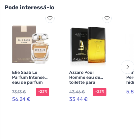
Pode interessá-lo
Elie Saab Le
Azzaro Pour
Allna
Parfum Intense
Homme eau de
Peróx
eau de parfum
toilette para
hidro
para mulheres 90
homens 100 ml
1000 
5,81 
73,13 €
43,46 €
-23%
-23%
ml
56,24 €
33,44 €