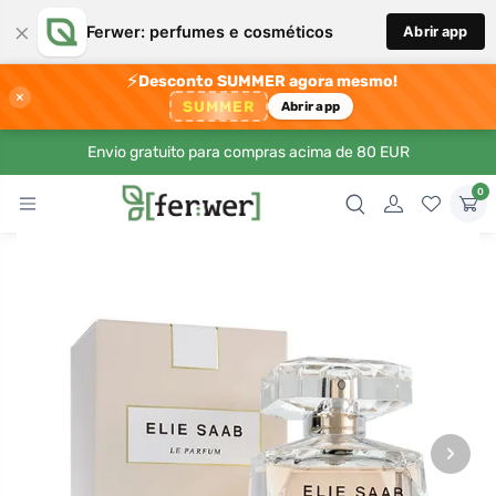
×
Ferwer: perfumes e cosméticos
Abrir app
⚡
Desconto SUMMER agora mesmo!
×
SUMMER
Abrir app
Envio gratuito para compras acima de 80 EUR
0
›