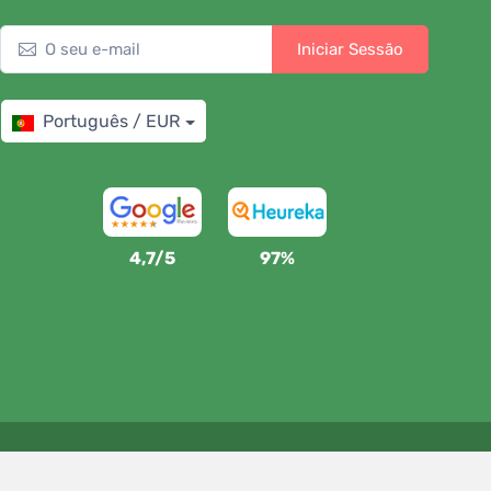
Iniciar Sessão
Português / EUR
4,7/5
97%
Apoiamos a Trees.org