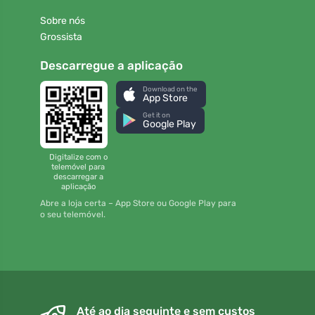
Sobre nós
Grossista
Descarregue a aplicação
Download on the
App Store
Get it on
Google Play
Digitalize com o
telemóvel para
descarregar a
aplicação
Abre a loja certa – App Store ou Google Play para
o seu telemóvel.
Até ao dia seguinte e sem custos