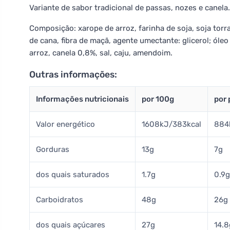
Variante de sabor tradicional de passas, nozes e canela.
Composição: xarope de arroz, farinha de soja, soja torr
de cana, fibra de maçã, agente umectante: glicerol; óleo
arroz, canela 0,8%, sal, caju, amendoim.
Outras informações:
Informações nutricionais
por 100g
por
Valor energético
1608kJ/383kcal
884
Gorduras
13g
7g
dos quais saturados
1.7g
0.9g
Carboidratos
48g
26g
dos quais açúcares
27g
14.8