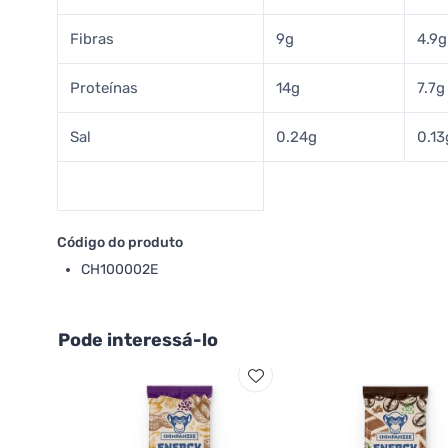
Fibras
9g
4.9g
Proteínas
14g
7.7g
Sal
0.24g
0.13
Código do produto
CH100002E
Pode interessá-lo