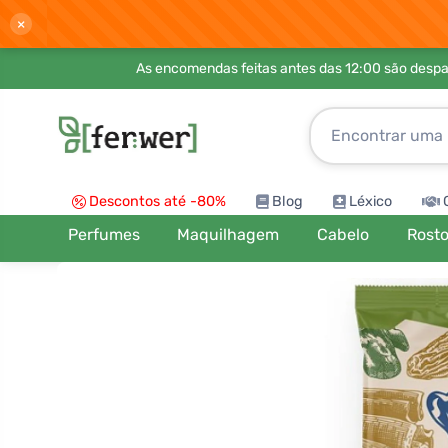
×
As encomendas feitas antes das 12:00 são desp
Descontos até -80%
Blog
Léxico
Perfumes
Maquilhagem
Cabelo
Rost