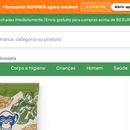
⚡
Desconto SUMMER agora mesmo!
SUMMER
Abrir a
achadas imediatamente |
Envio gratuito para compras acima de 80 EUR
Grossista
o
Corpo e higiene
Crianças
Homem
Saúde