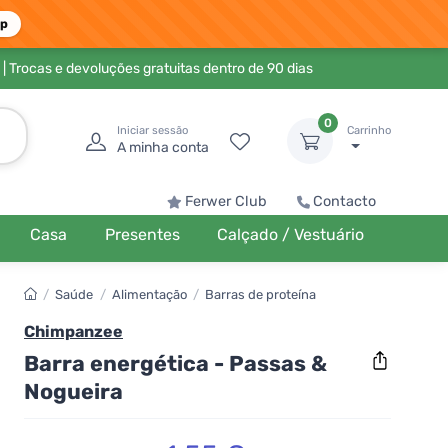
pp
| Trocas e devoluções gratuitas dentro de 90 dias
0
Iniciar sessão
Carrinho
A minha conta
Ferwer Club
Contacto
Casa
Presentes
Calçado / Vestuário
/
Saúde
/
Alimentação
/
Barras de proteína
Chimpanzee
Barra energética - Passas &
Nogueira