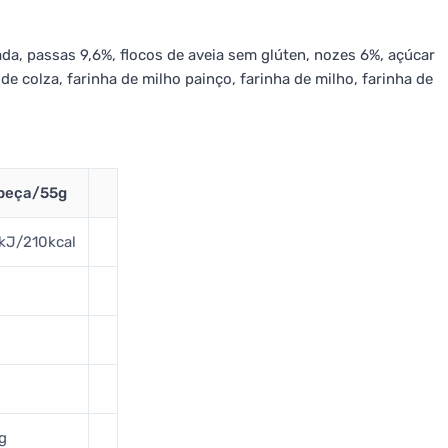
ada, passas 9,6%, flocos de aveia sem glúten, nozes 6%, açúcar
 de colza, farinha de milho painço, farinha de milho, farinha de
 peça/55g
kJ/210kcal
g