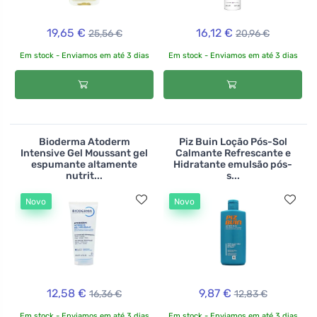
19,65 €
16,12 €
25,56 €
20,96 €
Em stock - Enviamos em até 3 dias
Em stock - Enviamos em até 3 dias
Bioderma Atoderm
Piz Buin Loção Pós-Sol
Intensive Gel Moussant gel
Calmante Refrescante e
espumante altamente
Hidratante emulsão pós-
nutrit...
s...
Novo
Novo
12,58 €
9,87 €
16,36 €
12,83 €
Em stock - Enviamos em até 3 dias
Em stock - Enviamos em até 3 dias