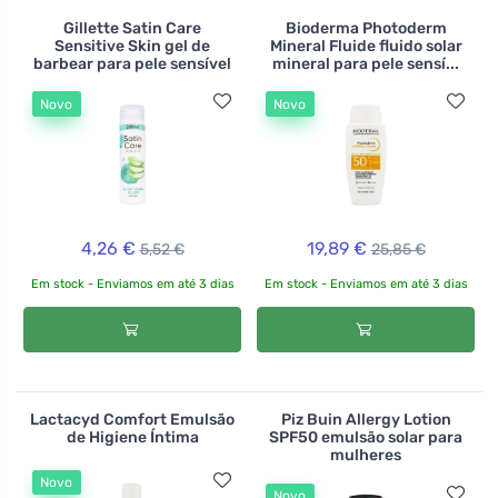
Gillette Satin Care
Bioderma Photoderm
Sensitive Skin gel de
Mineral Fluide fluido solar
barbear para pele sensível
mineral para pele sensí...
Novo
Novo
4,26 €
19,89 €
5,52 €
25,85 €
Em stock - Enviamos em até 3 dias
Em stock - Enviamos em até 3 dias
Lactacyd Comfort Emulsão
Piz Buin Allergy Lotion
de Higiene Íntima
SPF50 emulsão solar para
mulheres
Novo
Novo