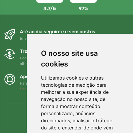
4,7/5
97%
Até ao dia seguinte e sem custos
Envio gratuito para encomendas superiores a 80 EUR
Trocas e devoluções gratuitas
O nosso site usa
Pode devolver ou trocar a sua encomenda em qualquer
cookies
altura no prazo de 90 dias
Apoiamos a Trees.org
Utilizamos cookies e outras
Para cada encomenda plantamos uma árvore! Leia mais
tecnologias de medição para
Sobre nós
.
melhorar a sua experiência de
navegação no nosso site, de
forma a mostrar conteúdo
personalizado, anúncios
direcionados, analisar o tráfego
do site e entender de onde vêm