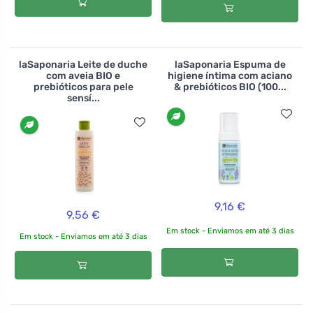
laSaponaria Leite de duche
laSaponaria Espuma de
com aveia BIO e
higiene íntima com aciano
prebióticos para pele
& prebióticos BIO (100...
sensí...
9,16 €
9,56 €
Em stock - Enviamos em até 3 dias
Em stock - Enviamos em até 3 dias