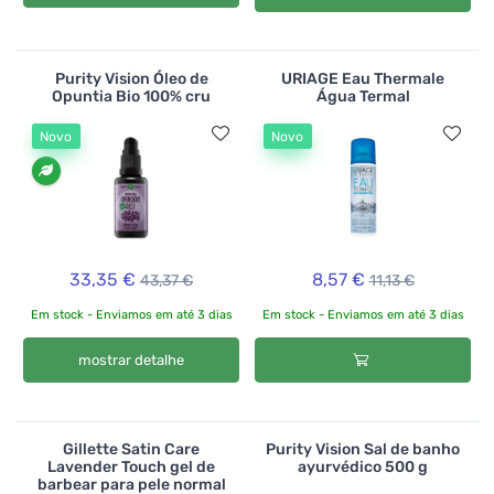
Purity Vision Óleo de
URIAGE Eau Thermale
Opuntia Bio 100% cru
Água Termal
Novo
Novo
33,35 €
8,57 €
43,37 €
11,13 €
Em stock - Enviamos em até 3 dias
Em stock - Enviamos em até 3 dias
mostrar detalhe
Gillette Satin Care
Purity Vision Sal de banho
Lavender Touch gel de
ayurvédico 500 g
barbear para pele normal