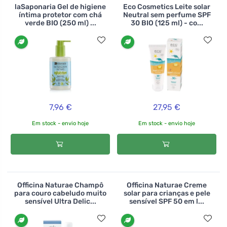
laSaponaria Gel de higiene
Eco Cosmetics Leite solar
íntima protetor com chá
Neutral sem perfume SPF
verde BIO (250 ml) ...
30 BIO (125 ml) - co...
7,96 €
27,95 €
Em stock - envio hoje
Em stock - envio hoje
Officina Naturae Champô
Officina Naturae Creme
para couro cabeludo muito
solar para crianças e pele
sensível Ultra Delic...
sensível SPF 50 em l...