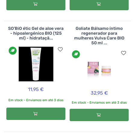
SO’BiO étic Gel de aloe vera
Goliate Bálsamo íntimo
- hipoalergénico BIO (125
regenerador para
ml) - hidrataçã...
mulheres Vulva Care BIO
50 ml ...
11,95 €
32,95 €
Em stock - Enviamos em até 3 dias
Em stock - Enviamos em até 3 dias