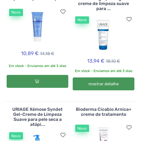
creme de limpeza suave
para ...
Novo
Novo
10,89 €
14,18 €
13,94 €
18,10 €
Em stock - Enviamos em até 3 dias
Em stock - Enviamos em até 3 dias
mostrar detalhe
URIAGE Xémose Syndet
Bioderma Cicabio Arnica+
Gel-Creme de Limpeza
creme de tratamento
Suave para pele seca a
atópi...
Novo
Novo