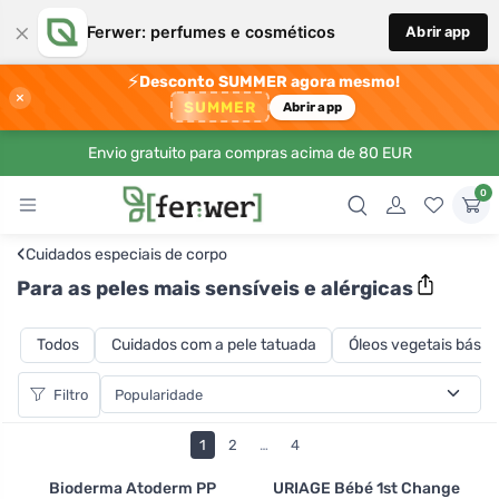
×
Ferwer: perfumes e cosméticos
Abrir app
⚡
Desconto SUMMER agora mesmo!
×
SUMMER
Abrir app
Envio gratuito para compras acima de 80 EUR
0
‹
Cuidados especiais de corpo
Para as peles mais sensíveis e alérgicas
Todos
Cuidados com a pele tatuada
Óleos vegetais básic
Filtro
1
2
…
4
Bioderma Atoderm PP
URIAGE Bébé 1st Change