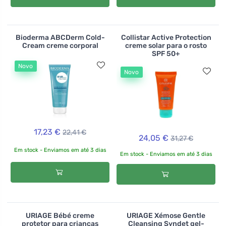
Bioderma ABCDerm Cold-
Collistar Active Protection
Cream creme corporal
creme solar para o rosto
SPF 50+
Novo
Novo
17,23 €
22,41 €
24,05 €
31,27 €
Em stock - Enviamos em até 3 dias
Em stock - Enviamos em até 3 dias
URIAGE Bébé creme
URIAGE Xémose Gentle
protetor para crianças
Cleansing Syndet gel-