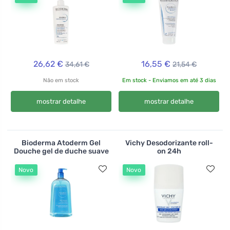
26,62 €
16,55 €
34,61 €
21,54 €
Não em stock
Em stock - Enviamos em até 3 dias
mostrar detalhe
mostrar detalhe
Bioderma Atoderm Gel
Vichy Desodorizante roll-
Douche gel de duche suave
on 24h
Novo
Novo