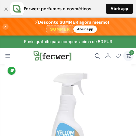
×
Ferwer: perfumes e cosméticos
Abrir app
⚡
Desconto SUMMER agora mesmo!
×
SUMMER
Abrir app
Envio gratuito para compras acima de 80 EUR
0