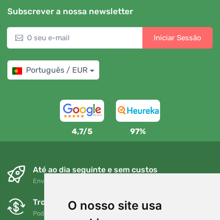
Subscrever a nossa newsletter
Iniciar Sessão
Português / EUR
4,7/5
97%
Até ao dia seguinte e sem custos
Envio gratuito para encomendas superiores a 80 EUR
Trocas e devoluções gratuitas
O nosso site usa
Pode devolver ou trocar a sua encomenda em qualquer