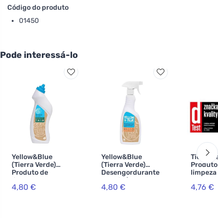
Código do produto
01450
Pode interessá-lo
Yellow&Blue
Yellow&Blue
Tierra V
(Tierra Verde)
(Tierra Verde)
Produto
Produto de
Desengordurante
limpeza 
limpeza para
laranja (spray de
casa de
4,80 €
4,80 €
4,76 €
sanitários (750
750 ml) - prático
com óle
ml) - com ácido
detergente
essencia
cítrico
multiusos
menta B