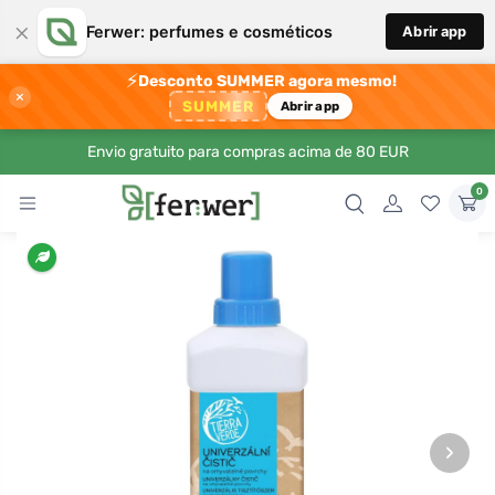
×
Ferwer: perfumes e cosméticos
Abrir app
⚡
Desconto SUMMER agora mesmo!
×
SUMMER
Abrir app
Envio gratuito para compras acima de 80 EUR
0
›