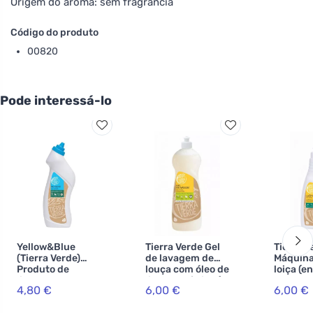
Origem do aroma: sem fragrância
Código do produto
00820
Pode interessá-lo
Yellow&Blue
Tierra Verde Gel
Tierra V
(Tierra Verde)
de lavagem de
Máquina
Produto de
louça com óleo de
loiça (e
limpeza para
limão orgânico (1
INOVACE
4,80 €
6,00 €
6,00 €
sanitários (750
l)
ml) - com ácido