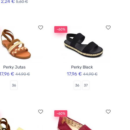
2,24 €
5,60 €
-60%
Perky Jutas
Perky Black
17,96 €
17,96 €
44,90 €
44,90 €
36
36
37
-60%