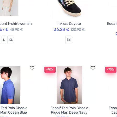
ount t-shirt woman
Inkkas Coyote
Ecoal
,67 €
36,28 €
48,90 €
120,90 €
L
XL
36
-70%
-70%
 Ted Polo Classic
Ecoalf Ted Polo Classic
Ecoa
 Man Ocean Blue
Pique Man Deep Navy
Jac