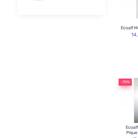
XL
50
Rozvoněno
29
120cm
3
TOOT!
1
130cm
2
Goliate
10
Ecoalf M
160cm
2
Chimpanzee
1
14
Blossombs
30
Innobiz
1
Velvety
2
Childs Farm
6
Allnature
1
-70%
BemaBio
2
Ecoalf
Pique