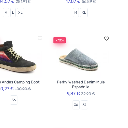
84,57 €
17,07 €
281,91 €
56,89 €
M
L
XL
M
XL
-70%
s Andes Camping Boot
Perky Washed Denim Mule
Espadrille
0,27 €
100,90 €
9,87 €
32,90 €
36
36
37