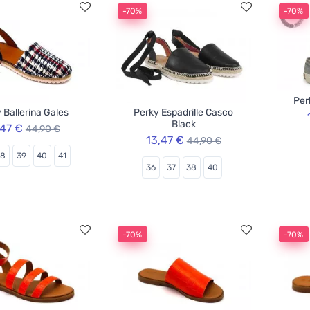
-70%
-70%
Per
 Ballerina Gales
Perky Espadrille Casco
Black
,47 €
44,90 €
13,47 €
44,90 €
38
39
40
41
36
37
38
40
-70%
-70%