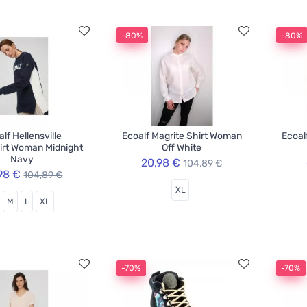
-80%
-80%
lf Hellensville
Ecoalf Magrite Shirt Woman
Ecoal
irt Woman Midnight
Off White
Navy
20,98 €
104,89 €
98 €
104,89 €
XL
M
L
XL
-70%
-70%