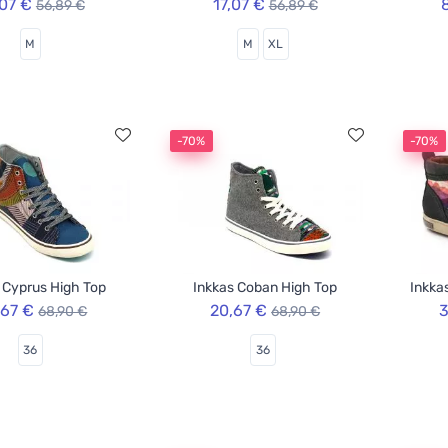
,07 €
17,07 €
56,89 €
56,89 €
M
M
XL
-70%
-70%
 Cyprus High Top
Inkkas Coban High Top
Inkka
,67 €
20,67 €
3
68,90 €
68,90 €
36
36