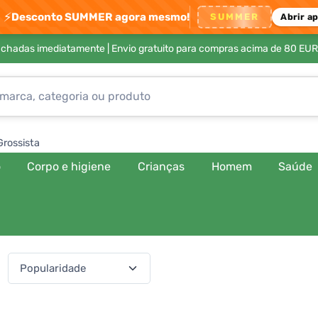
⚡
Desconto SUMMER agora mesmo!
SUMMER
Abrir a
achadas imediatamente |
Envio gratuito para compras acima de 80 EUR
Grossista
o
Corpo e higiene
Crianças
Homem
Saúde
:
(541 produtos)