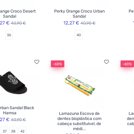
range Croco Desert
Perky Orange Croco Urban
Pe
Sandal
Sandal
,27 €
12,27 €
40,90 €
40,90 €
36
40
-60%
-60%
rban Sandal Black
Hamsa
Lamazuna Escova de
La
dentes bioplástica com
den
,27 €
40,90 €
cabeça substituível, de
cab
médi...
37
38
42