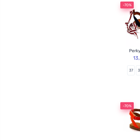
-70%
Perky
13
37
-70%