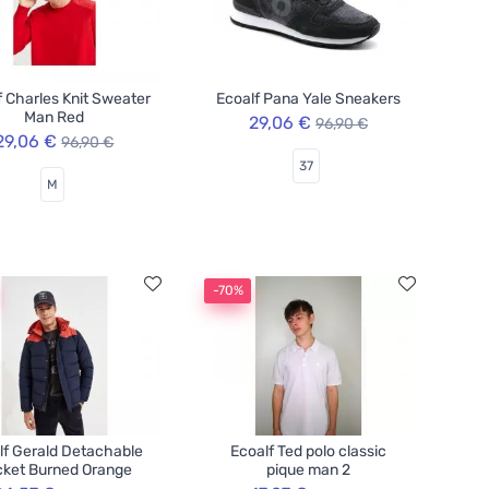
f Charles Knit Sweater
Ecoalf Pana Yale Sneakers
Man Red
29,06 €
96,90 €
29,06 €
96,90 €
37
M
-70%
lf Gerald Detachable
Ecoalf Ted polo classic
ket Burned Orange
pique man 2