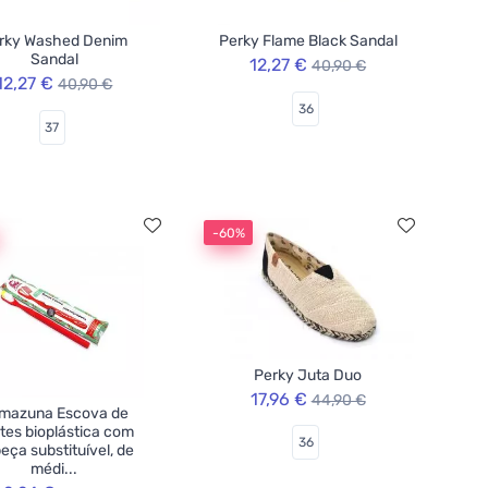
rky Washed Denim
Perky Flame Black Sandal
Sandal
12,27 €
40,90 €
12,27 €
40,90 €
36
37
-60%
Perky Juta Duo
17,96 €
44,90 €
mazuna Escova de
tes bioplástica com
36
eça substituível, de
médi...