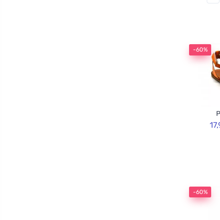
-60%
P
17
-60%