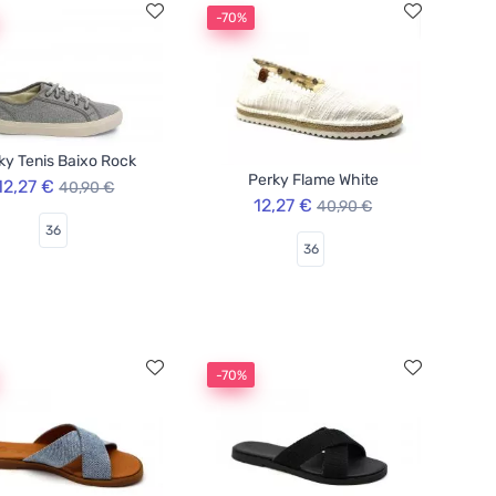
-70%
ky Tenis Baixo Rock
Perky Flame White
12,27 €
40,90 €
12,27 €
40,90 €
36
36
-70%