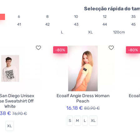
Selecção rápida do ta
6
8
10
12
35
41
42
43
44
45
L
XL
120cm
-80%
-80%
 San Diego Unisex
Ecoalf Angie Dress Woman
Ecoal
e Sweatshirt Off
Peach
White
16,18 €
80,90 €
,38 €
76,90 €
S
M
L
XL
XL