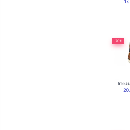
17
-70%
Inkkas
20