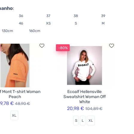
manho
:
36
37
38
39
46
XS
S
M
130cm
160cm
-80%
f Mont T-shirt Woman
Ecoalf Hellensville
Peach
Sweatshirt Woman Off
White
9,78 €
48,90 €
20,98 €
104,89 €
XL
S
L
XL