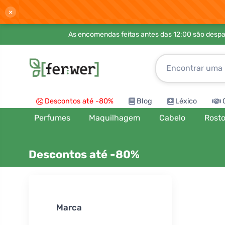
×
As encomendas feitas antes das 12:00 são desp
Descontos até -80%
Blog
Léxico
Perfumes
Maquilhagem
Cabelo
Rost
Descontos até -80%
Ordenar por
Marca