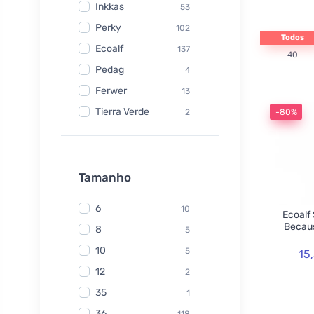
Inkkas
53
Perky
102
Todos
Ecoalf
137
40
Pedag
4
Ferwer
13
Tierra Verde
2
-80%
Watersavers
6
Made Sustained
1
Yuuki
Tamanho
1
TIO
6
6
10
Ecoalf
Hydrophil
5
Becaus
8
5
Kongy
7
10
5
15
Radico
31
12
2
Swirl
2
35
1
laSaponaria
7
36
118