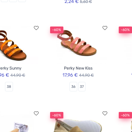
2,24 €
5,60 €
-60%
-60%
erky Sunny
Perky New Kiss
,96 €
17,96 €
44,90 €
44,90 €
38
36
37
-60%
-60%