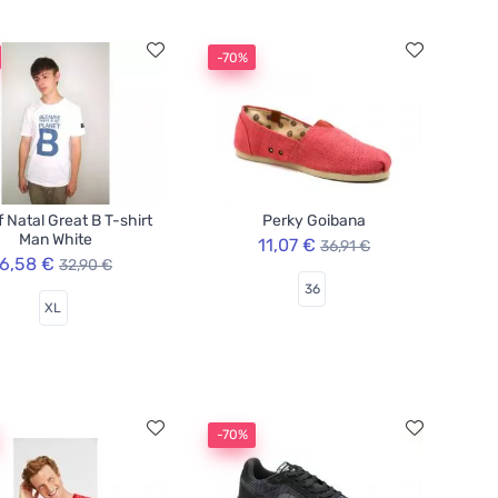
-70%
f Natal Great B T-shirt
Perky Goibana
Man White
11,07 €
36,91 €
6,58 €
32,90 €
36
XL
-70%