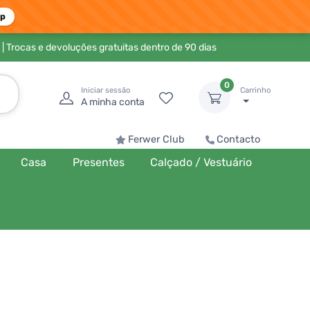
pp
| Trocas e devoluções gratuitas dentro de 90 dias
0
Iniciar sessão
Carrinho
A minha conta
Ferwer Club
Contacto
Casa
Presentes
Calçado / Vestuário