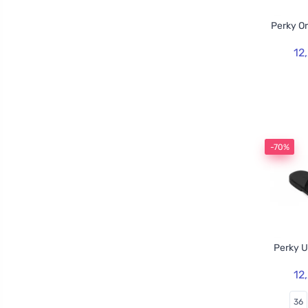
Perky O
12
-70%
Perky U
12
36