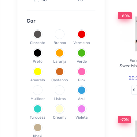
Fair Squared
9
37
120
Lamazuna
7
-80%
38
78
Cor
Ecodis
37
39
45
Officina Naturae
6
40
58
OnlyBio
1
Cinzento
Branco
Vermelho
41
65
Endles by Econea
3
42
35
Pinke Welle
3
Ecoa
Preto
Laranja
Verde
43
26
Sweatsh
Lonka
1
44
17
Jack n Jill
35
20,
Amarelo
Castanho
Pink
45
18
Einhorn
5
S
46
19
Weleda
1
Multicor
Listras
Azul
XS
3
Circular Cup
1
S
19
Neobotanics
17
Turquesa
Creamy
Violeta
M
40
-70%
FINO
4
L
39
Bombus
1
Khaki