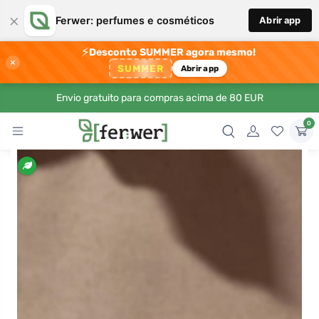
×
Ferwer: perfumes e cosméticos
Abrir app
⚡
Desconto SUMMER agora mesmo!
×
SUMMER
Abrir app
Envio gratuito para compras acima de 80 EUR
0