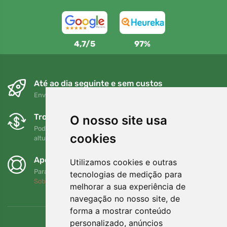
4,7/5
97%
Até ao dia seguinte e sem custos
Envio gratuito para encomendas superiores a 80 EUR
Trocas e devoluções gratuitas
O nosso site usa
Pode devolver ou trocar a sua encomenda em qualquer
cookies
altura no prazo de 90 dias
Apoiamos a Trees.org
Utilizamos cookies e outras
Para cada encomenda plantamos uma árvore! Leia mais
tecnologias de medição para
Sobre nós
.
melhorar a sua experiência de
navegação no nosso site, de
forma a mostrar conteúdo
personalizado, anúncios