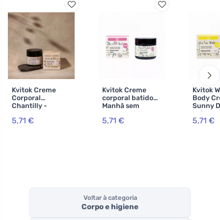
Kvitok Creme
Kvitok Creme
Kvitok 
Corporal
corporal batido
Body C
Chantilly -
Manhã sem
Sunny D
Baunilha Latte
preocupações
ml) - c
5,71 €
5,71 €
5,71 €
60 ml
(60 ml) - com
delicado
aroma floral-
florais
citrus
Voltar à categoria
Corpo e higiene