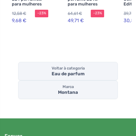
para mulheres
para mulheres
Editi
Parfu
12,58 €
64,61 €
39,78 
-23%
-23%
mulhe
9,68 €
49,71 €
30,5
Voltar à categoria
Eau de parfum
Marca
Montana