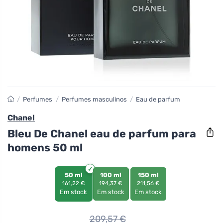
/
Perfumes
/
Perfumes masculinos
/
Eau de parfum
Chanel
Bleu De Chanel eau de parfum para
homens 50 ml
50 ml
100 ml
150 ml
161,22 €
194,37 €
211,56 €
Em stock
Em stock
Em stock
209,57
€