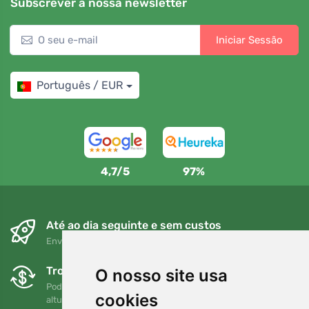
Subscrever a nossa newsletter
Iniciar Sessão
Português / EUR
4,7/5
97%
Até ao dia seguinte e sem custos
Envio gratuito para encomendas superiores a 80 EUR
Trocas e devoluções gratuitas
O nosso site usa
Pode devolver ou trocar a sua encomenda em qualquer
cookies
altura no prazo de 90 dias