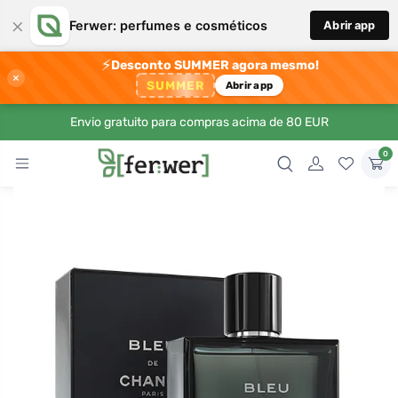
×
Ferwer: perfumes e cosméticos
Abrir app
⚡
Desconto SUMMER agora mesmo!
×
SUMMER
Abrir app
Envio gratuito para compras acima de 80 EUR
0