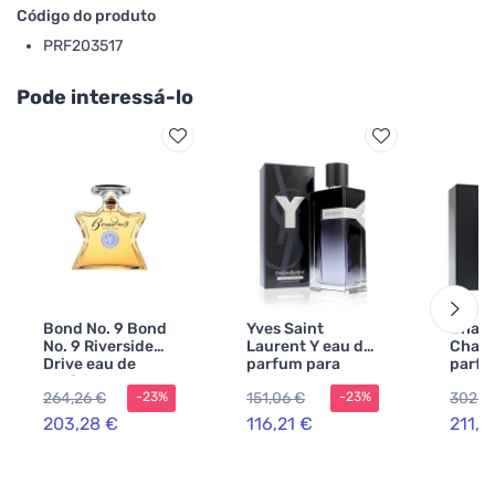
Código do produto
PRF203517
Pode interessá-lo
Bond No. 9 Bond
Yves Saint
Chane
No. 9 Riverside
Laurent Y eau de
Chane
Drive eau de
parfum para
parfu
parfum para
homens 100 ml
homen
264,26 €
151,06 €
302,5
-23%
-23%
homens
203,28 €
116,21 €
211,5