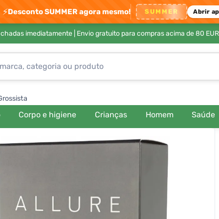
⚡
Desconto SUMMER agora mesmo!
SUMMER
Abrir a
achadas imediatamente |
Envio gratuito para compras acima de 80 EUR
Grossista
o
Corpo e higiene
Crianças
Homem
Saúde