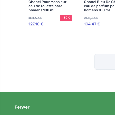
Chanel Pour Monsieur
Chanel Bleu De C
eau de toilette para
eau de parfum pa
homens 100 ml
homens 100 ml
181,69 €
252,79 €
-30%
127,10 €
194,47 €
Ferwer