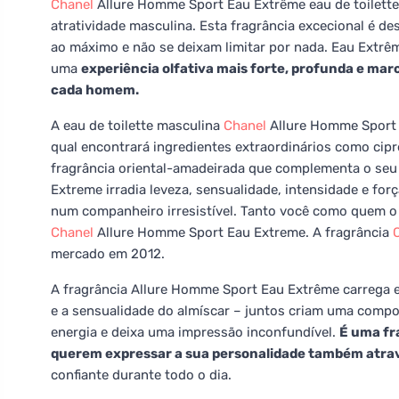
Chanel
Allure Homme Sport Eau Extrême eau de toilette
atratividade masculina. Esta fragrância excecional é 
ao máximo e não se deixam limitar por nada. Eau Extrêm
uma
experiência olfativa mais forte, profunda e mar
cada homem.
A eau de toilette masculina
Chanel
Allure Homme Sport E
qual encontrará ingredientes extraordinários como cipr
fragrância oriental-amadeirada que complementa o seu 
Extreme irradia leveza, sensualidade, intensidade e for
num companheiro irresistível. Tanto você como quem o 
Chanel
Allure Homme Sport Eau Extreme. A fragrância
mercado em 2012.
A fragrância Allure Homme Sport Eau Extrême carrega e
e a sensualidade do almíscar – juntos criam uma compo
energia e deixa uma impressão inconfundível.
É uma fr
querem expressar a sua personalidade também atra
confiante durante todo o dia.