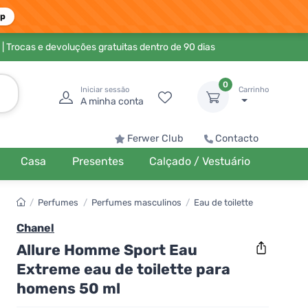
pp
| Trocas e devoluções gratuitas dentro de 90 dias
0
Iniciar sessão
Carrinho
A minha conta
Ferwer Club
Contacto
Casa
Presentes
Calçado / Vestuário
/
Perfumes
/
Perfumes masculinos
/
Eau de toilette
Chanel
Allure Homme Sport Eau
Extreme eau de toilette para
homens 50 ml