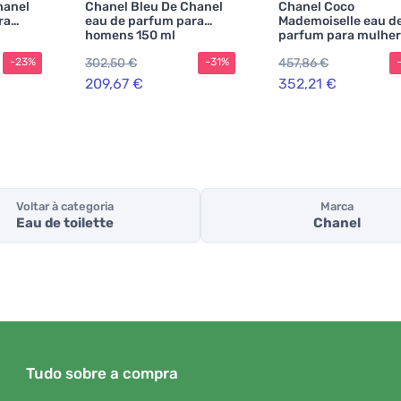
hanel
Chanel Bleu De Chanel
Chanel Coco
ra
eau de parfum para
Mademoiselle eau d
homens 150 ml
parfum para mulher
302,50 €
457,86 €
-23%
-31%
209,67 €
352,21 €
Voltar à categoria
Marca
Eau de toilette
Chanel
Tudo sobre a compra