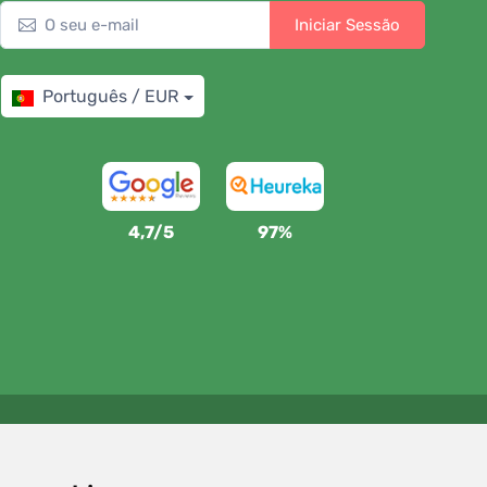
Iniciar Sessão
Português / EUR
4,7/5
97%
Apoiamos a Trees.org
Para cada encomenda plantamos uma árvore! Leia mais