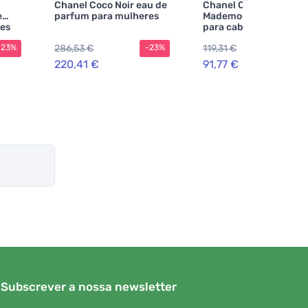
Chanel Coco Noir eau de
Chanel Coco
e
parfum para mulheres
Mademoiselle perfum
es
para cabelo para
mulheres
286,53 €
119,31 €
-23%
-23%
-2
220,41 €
91,77 €
Subscrever a nossa newsletter