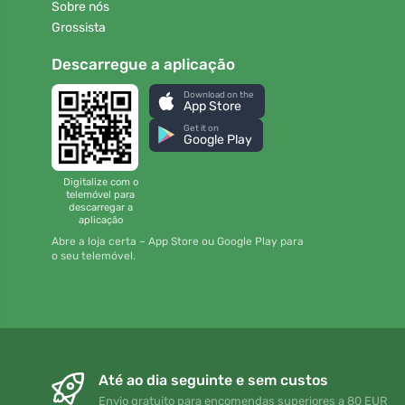
Sobre nós
Grossista
Descarregue a aplicação
Download on the
App Store
Get it on
Google Play
Digitalize com o
telemóvel para
descarregar a
aplicação
Abre a loja certa – App Store ou Google Play para
o seu telemóvel.
Até ao dia seguinte e sem custos
Envio gratuito para encomendas superiores a 80 EUR