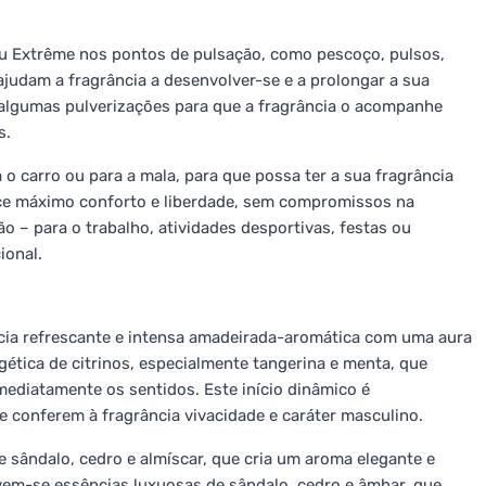
 Extrême nos pontos de pulsação, como pescoço, pulsos,
ajudam a fragrância a desenvolver-se e a prolongar a sua
algumas pulverizações para que a fragrância o acompanhe
s.
 o carro ou para a mala, para que possa ter a sua fragrância
ce máximo conforto e liberdade, sem compromissos na
o – para o trabalho, atividades desportivas, festas ou
ional.
ia refrescante e intensa amadeirada-aromática com uma aura
tica de citrinos, especialmente tangerina e menta, que
ediatamente os sentidos. Este início dinâmico é
 conferem à fragrância vivacidade e caráter masculino.
 sândalo, cedro e almíscar, que cria um aroma elegante e
em-se essências luxuosas de sândalo, cedro e âmbar, que