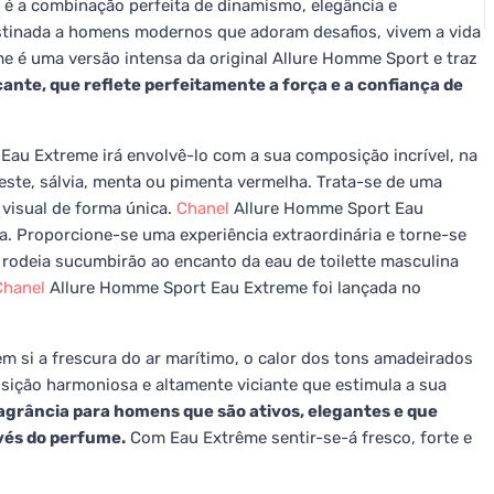
 é a combinação perfeita de dinamismo, elegância e
destinada a homens modernos que adoram desafios, vivem a vida
e é uma versão intensa da original Allure Homme Sport e traz
cante, que reflete perfeitamente a força e a confiança de
au Extreme irá envolvê-lo com a sua composição incrível, na
este, sálvia, menta ou pimenta vermelha. Trata-se de uma
visual de forma única.
Chanel
Allure Homme Sport Eau
ça. Proporcione-se uma experiência extraordinária e torne-se
rodeia sucumbirão ao encanto da eau de toilette masculina
Chanel
Allure Homme Sport Eau Extreme foi lançada no
m si a frescura do ar marítimo, o calor dos tons amadeirados
sição harmoniosa e altamente viciante que estimula a sua
agrância para homens que são ativos, elegantes e que
vés do perfume.
Com Eau Extrême sentir-se-á fresco, forte e