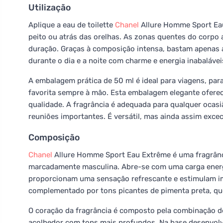
Utilização
Aplique a eau de toilette
Chanel
Allure Homme Sport Eau
peito ou atrás das orelhas. As zonas quentes do corpo 
duração. Graças à composição intensa, bastam apenas 
durante o dia e a noite com charme e energia inabalávei
A embalagem prática de 50 ml é ideal para viagens, para
favorita sempre à mão. Esta embalagem elegante ofere
qualidade. A fragrância é adequada para qualquer ocasiã
reuniões importantes. É versátil, mas ainda assim excec
Composição
Chanel
Allure Homme Sport Eau Extrême é uma fragrânc
marcadamente masculina. Abre-se com uma carga energé
proporcionam uma sensação refrescante e estimulam im
complementado por tons picantes de pimenta preta, que
O coração da fragrância é composto pela combinação de
acolhedor com tons mais profundos. Na base desenvolv