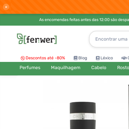
×
As encomendas feitas antes das 12:00 são desp
Descontos até -80%
Blog
Léxico
Perfumes
Maquilhagem
Cabelo
Rost