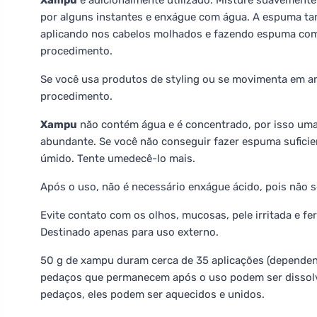
Xampu
é adicionalmente utilizado. Misture suavement
por alguns instantes e enxágue com água. A espuma t
aplicando nos cabelos molhados e fazendo espuma com
procedimento.
Se você usa produtos de styling ou se movimenta em 
procedimento.
Xampu
não contém água e é concentrado, por isso uma
abundante. Se você não conseguir fazer espuma suficie
úmido. Tente umedecê-lo mais.
Após o uso, não é necessário enxágue ácido, pois não 
Evite contato com os olhos, mucosas, pele irritada e f
Destinado apenas para uso externo.
50 g de xampu duram cerca de 35 aplicações (depende
pedaços que permanecem após o uso podem ser dissolvi
pedaços, eles podem ser aquecidos e unidos.