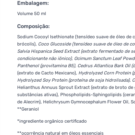
Embalagem:
Volume 50 ml
Composição:
Sodium Cocoyl Isethionate (tensídeo suave de óleo de coc
brócolis)
, Coco Glucoside (tensídeo suave de óleo de coco
Salvia Hispanica Seed Extract (extrato fermentado de s
condicionante não iônico), Ocimum Sanctum Leaf Powder
Panthenol (provitamina B5), Cedrus Atlantica Bark Oil (
(extrato de Cacto Mexicano)
, Hydrolyzed Corn Protein (
Hydrolyzed Soy Protein (proteína de soja hidrolisada), C
Helianthus Annuus Sprout Extract (extrato de broto de 
substâncias ativas), Phospholipids-Sphingolipids (cerami
de Alecrim), Helichrysum Gymnocephalum Flower Oil, Sod
**Geraniol
*ingrediente orgânico certificado
**ocorrência natural em óleos essenciais