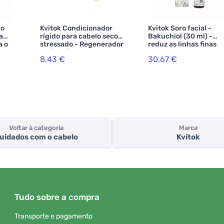
do
Kvitok Condicionador
Kvitok Soro facial -
a
rígido para cabelo seco e
Bakuchiol (30 ml) -
a o
stressado - Regenerador
reduz as linhas finas
elo
XL (50 g)
8,43 €
30,67 €
Voltar à categoria
Marca
uidados com o cabelo
Kvitok
Tudo sobre a compra
Transporte e pagamento