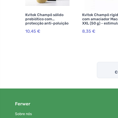
Kvitok Champô sólido
Kvitok Champô rígi
prebiótico com
com amaciador Mac
protecção anti-poluição
XXL (50 g) - estimul
Hair Booster - 50 g
crescimento do cab
10,45 €
8,35 €
C
Ferwer
Sobre nós