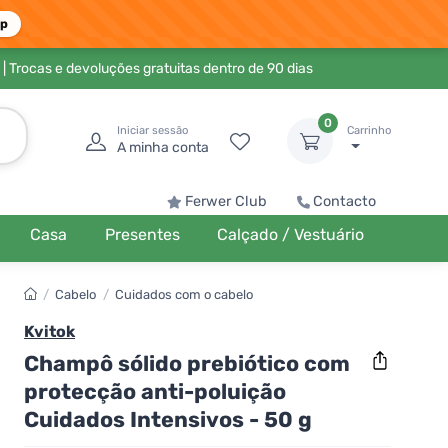
pp
| Trocas e devoluções gratuitas dentro de 90 dias
0
Iniciar sessão
Carrinho
A minha conta
Ferwer Club
Contacto
Casa
Presentes
Calçado / Vestuário
/
Cabelo
/
Cuidados com o cabelo
Kvitok
Champô sólido prebiótico com
protecção anti-poluição
Cuidados Intensivos - 50 g