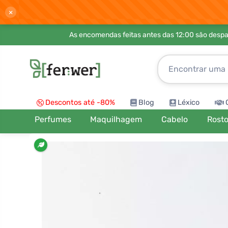
×
As encomendas feitas antes das 12:00 são desp
Descontos até -80%
Blog
Léxico
Perfumes
Maquilhagem
Cabelo
Rost