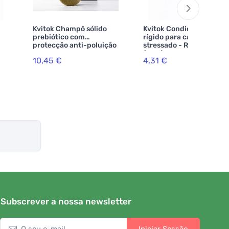
Kvitok Champô sólido
Kvitok Condicionador
prebiótico com
rígido para cabelo seco e
protecção anti-poluição
stressado - Regenerador
Controlo da caspa - 50 g
(20 g)
10,45 €
4,31 €
Subscrever a nossa newsletter