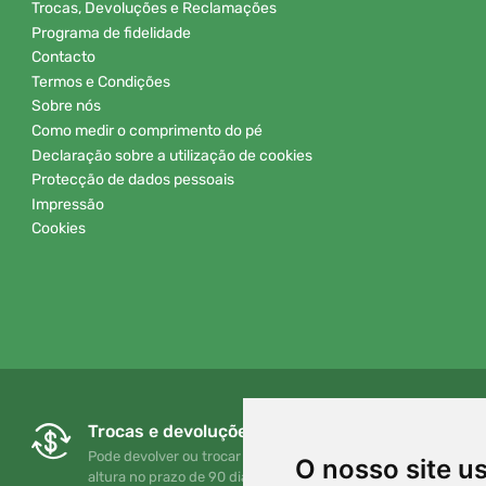
Trocas, Devoluções e Reclamações
Programa de fidelidade
Contacto
Termos e Condições
Sobre nós
Como medir o comprimento do pé
Declaração sobre a utilização de cookies
Protecção de dados pessoais
Impressão
Cookies
Trocas e devoluções gratuitas
Pode devolver ou trocar a sua encomenda em qualquer
O nosso site u
altura no prazo de 90 dias