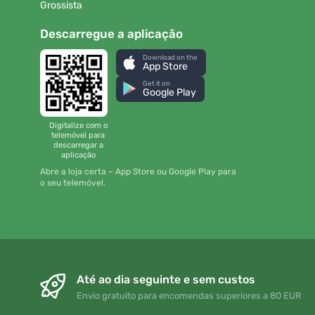
Grossista
Descarregue a aplicação
Download on the
App Store
Get it on
Google Play
Digitalize com o
telemóvel para
descarregar a
aplicação
Abre a loja certa – App Store ou Google Play para
o seu telemóvel.
Até ao dia seguinte e sem custos
Envio gratuito para encomendas superiores a 80 EUR