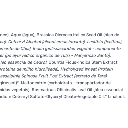
o), Aqua (água), Brassica Oleracea Italica Seed Oil (óleo de
), Cetearyl Alcohol (álcool emulsionante), Lecithin (lecitina),
emente de Chia), Inulin (polissacarídeo vegetal - componente
 (pó ayurvédico orgânico de Tulsi - Manjericão Santo),
óleo essencial de Cedro)
, Opuntia Ficus-Indica Stem Extract
proteína de milho hidrolisada), Hydrolyzed Wheat Protein
aesalpinia Spinosa Fruit Pod Extract (extrato de Tara)
-
girassol)*-Maltodextrin (carboidrato - transportador de
das vegetais), Rosmarinus Officinalis Leaf Oil (óleo essencial
ium Cetearyl Sulfate-Glyceryl Oleate-Vegetable Oil,*
Linalool,