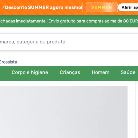
⚡
Desconto SUMMER agora mesmo!
SUMMER
Abrir a
achadas imediatamente |
Envio gratuito para compras acima de 80 EUR
Grossista
o
Corpo e higiene
Crianças
Homem
Saúde