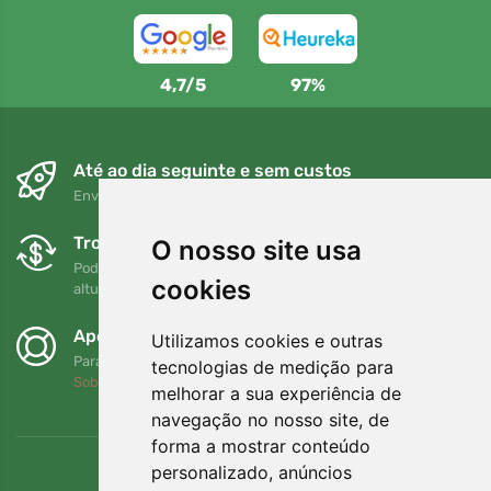
4,7/5
97%
Até ao dia seguinte e sem custos
Envio gratuito para encomendas superiores a 80 EUR
Trocas e devoluções gratuitas
O nosso site usa
Pode devolver ou trocar a sua encomenda em qualquer
cookies
altura no prazo de 90 dias
Apoiamos a Trees.org
Utilizamos cookies e outras
Para cada encomenda plantamos uma árvore! Leia mais
tecnologias de medição para
Sobre nós
.
melhorar a sua experiência de
navegação no nosso site, de
forma a mostrar conteúdo
personalizado, anúncios