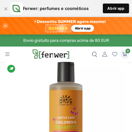
×
Ferwer: perfumes e cosméticos
Abrir app
⚡
Desconto SUMMER agora mesmo!
×
SUMMER
Abrir app
Envio gratuito para compras acima de 80 EUR
0