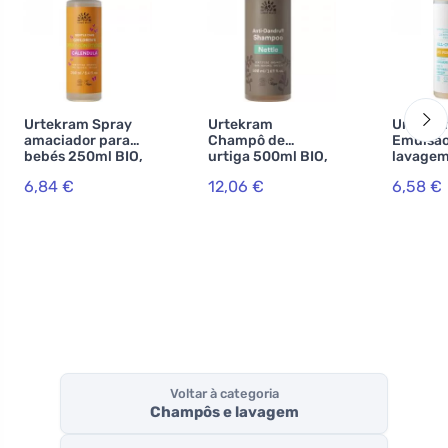
Urtekram Spray
Urtekram
Urtekr
amaciador para
Champô de
Emulsão
bebés 250ml BIO,
urtiga 500ml BIO,
lavagem
VEG
VEG
para be
6,84 €
12,06 €
6,58 €
250ml B
Voltar à categoria
Champôs e lavagem