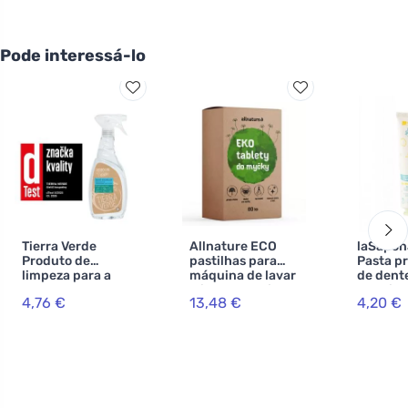
Pode interessá-lo
Tierra Verde
Allnature ECO
laSapon
Produto de
pastilhas para
Pasta p
limpeza para a
máquina de lavar
de dente
casa de banho
loiça 60 pastilhas
gengibr
4,76 €
13,48 €
4,20 €
com óleo
(75 ml)
essencial de
menta BIO