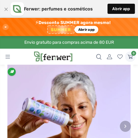
×
Ferwer: perfumes e cosméticos
Abrir app
⚡
Desconto SUMMER agora mesmo!
×
SUMMER
Abrir app
Envio gratuito para compras acima de 80 EUR
0
›