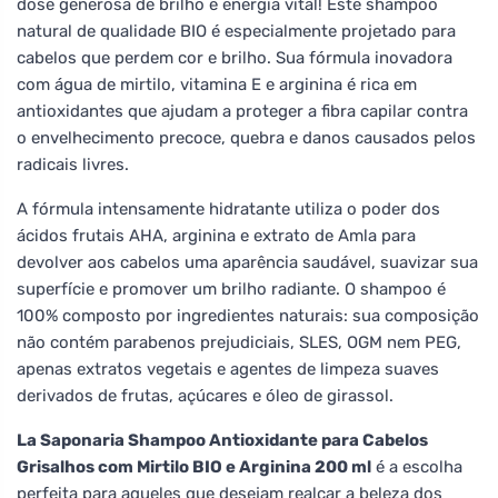
dose generosa de brilho e energia vital! Este shampoo
natural de qualidade BIO é especialmente projetado para
cabelos que perdem cor e brilho. Sua fórmula inovadora
com água de mirtilo, vitamina E e arginina é rica em
antioxidantes que ajudam a proteger a fibra capilar contra
o envelhecimento precoce, quebra e danos causados pelos
radicais livres.
A fórmula intensamente hidratante utiliza o poder dos
ácidos frutais AHA, arginina e extrato de Amla para
devolver aos cabelos uma aparência saudável, suavizar sua
superfície e promover um brilho radiante. O shampoo é
100% composto por ingredientes naturais: sua composição
não contém parabenos prejudiciais, SLES, OGM nem PEG,
apenas extratos vegetais e agentes de limpeza suaves
derivados de frutas, açúcares e óleo de girassol.
La Saponaria Shampoo Antioxidante para Cabelos
Grisalhos com Mirtilo BIO e Arginina 200 ml
é a escolha
perfeita para aqueles que desejam realçar a beleza dos