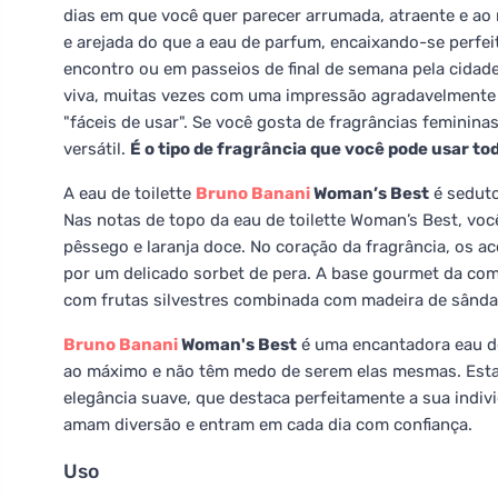
dias em que você quer parecer arrumada, atraente e ao 
e arejada do que a eau de parfum, encaixando-se perfei
encontro ou em passeios de final de semana pela cidade
viva, muitas vezes com uma impressão agradavelmente
"fáceis de usar". Se você gosta de fragrâncias feminina
versátil.
É o tipo de fragrância que você pode usar tod
A eau de toilette
Bruno Banani
Woman’s Best
é seduto
Nas notas de topo da eau de toilette Woman’s Best, você
pêssego e laranja doce. No coração da fragrância, os a
por um delicado sorbet de pera. A base gourmet da comp
com frutas silvestres combinada com madeira de sânda
Bruno Banani
Woman's Best
é uma encantadora eau de
ao máximo e não têm medo de serem elas mesmas. Esta 
elegância suave, que destaca perfeitamente a sua indiv
amam diversão e entram em cada dia com confiança.
Uso