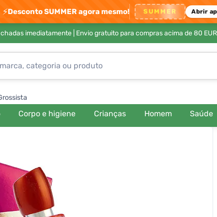
⚡
Desconto SUMMER agora mesmo!
SUMMER
Abrir a
achadas imediatamente |
Envio gratuito para compras acima de 80 EUR
Grossista
o
Corpo e higiene
Crianças
Homem
Saúde