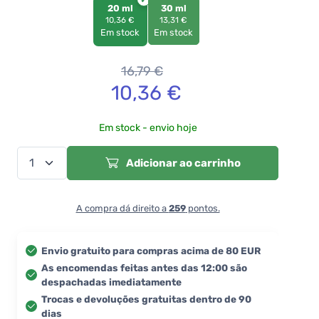
20 ml
30 ml
10,36 €
13,31 €
Em stock
Em stock
16,79
€
10,36
€
Em stock - envio hoje
Adicionar ao carrinho
A compra dá direito a
259
pontos.
Envio gratuito para compras acima de 80 EUR
As encomendas feitas antes das 12:00 são
despachadas imediatamente
Trocas e devoluções gratuitas dentro de 90
dias