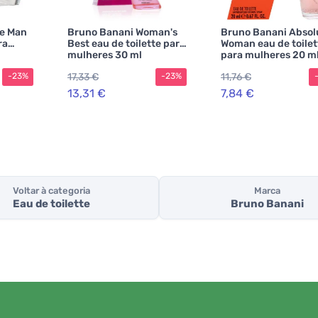
re Man
Bruno Banani Woman's
Bruno Banani Absol
ra
Best eau de toilette para
Woman eau de toilet
mulheres 30 ml
para mulheres 20 m
17,33 €
11,76 €
-23%
-23%
13,31 €
7,84 €
Voltar à categoria
Marca
Eau de toilette
Bruno Banani