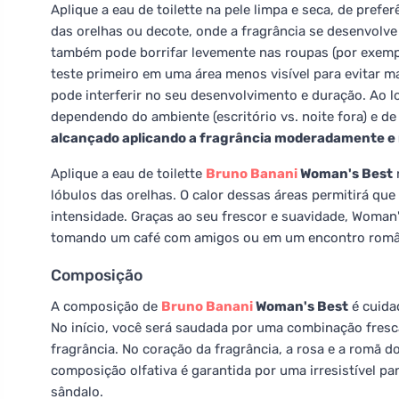
Aplique a eau de toilette na pele limpa e seca, de pref
das orelhas ou decote, onde a fragrância se desenvolve
também pode borrifar levemente nas roupas (por exemp
teste primeiro em uma área menos visível para evitar ma
pode interferir no seu desenvolvimento e duração. Ao l
dependendo do ambiente (escritório vs. noite fora) e de
alcançado aplicando a fragrância moderadamente e r
Aplique a eau de toilette
Bruno Banani
Woman's Best
lóbulos das orelhas. O calor dessas áreas permitirá qu
intensidade. Graças ao seu frescor e suavidade, Woman's 
tomando um café com amigos ou em um encontro româ
Composição
A composição de
Bruno Banani
Woman's Best
é cuida
No início, você será saudada por uma combinação fresca
fragrância. No coração da fragrância, a rosa e a romã 
composição olfativa é garantida por uma irresistível p
sândalo.