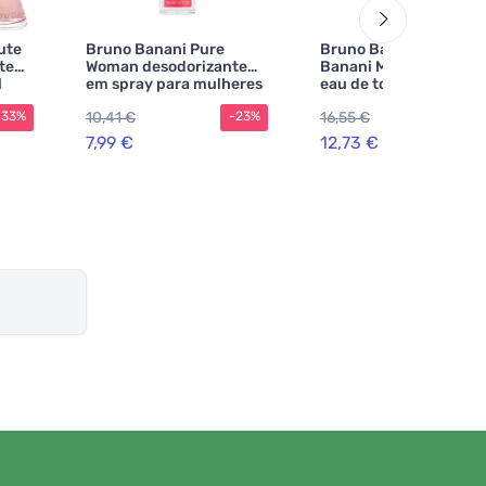
ute
Bruno Banani Pure
Bruno Banani Bruno
te
Woman desodorizante
Banani Magnetic Wom
l
em spray para mulheres
eau de toilette para
mulheres
10,41 €
16,55 €
-33%
-23%
-2
7,99 €
12,73 €