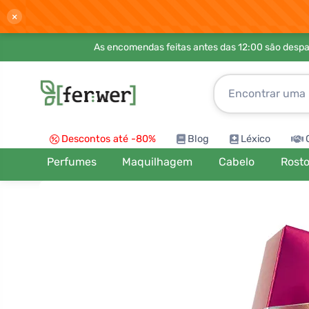
×
As encomendas feitas antes das 12:00 são desp
Descontos até -80%
Blog
Léxico
Perfumes
Maquilhagem
Cabelo
Rost