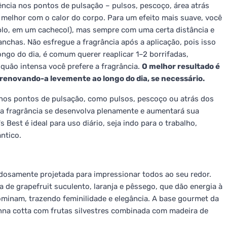
erência nos pontos de pulsação – pulsos, pescoço, área atrás
 melhor com o calor do corpo. Para um efeito mais suave, você
lo, em um cachecol), mas sempre com uma certa distância e
nchas. Não esfregue a fragrância após a aplicação, pois isso
ongo do dia, é comum querer reaplicar 1–2 borrifadas,
 quão intensa você prefere a fragrância.
O melhor resultado é
enovando-a levemente ao longo do dia, se necessário.
nos pontos de pulsação, como pulsos, pescoço ou atrás dos
e a fragrância se desenvolva plenamente e aumentará sua
Best é ideal para uso diário, seja indo para o trabalho,
ntico.
dosamente projetada para impressionar todos ao seu redor.
 de grapefruit suculento, laranja e pêssego, que dão energia à
dominam, trazendo feminilidade e elegância. A base gourmet da
anna cotta com frutas silvestres combinada com madeira de