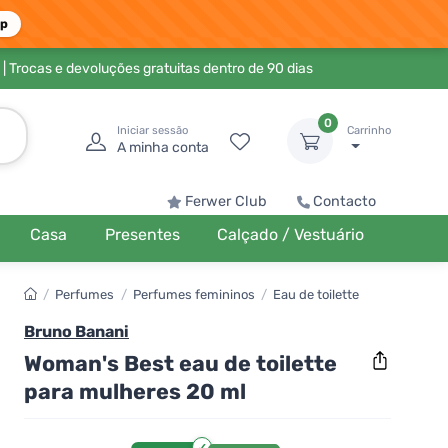
pp
| Trocas e devoluções gratuitas dentro de 90 dias
0
Iniciar sessão
Carrinho
A minha conta
Ferwer Club
Contacto
Casa
Presentes
Calçado / Vestuário
/
Perfumes
/
Perfumes femininos
/
Eau de toilette
Bruno Banani
Woman's Best eau de toilette
para mulheres 20 ml