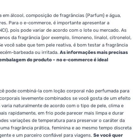
a em álcool, composição de fragrâncias (Parfum) e água,
es. Para o e-commerce, é importante apresentar a
CI), pois pode variar de acordo com o lote ou mercado. As
os da fragrância (por exemplo, limoneno, linalol, citronelol,
 Se você sabe que tem pele reativa, é bom testar a fragrância
recém-barbeada ou irritada.
As informações mais precisas
embalagem do produto – no e-commerce é ideal
ocê pode combiná-la com loção corporal não perfumada para
corporais levemente combinados se você gosta de um efeito
 varia naturalmente de acordo com o tipo de pele, clima e
mais rapidamente, em frio pode parecer mais limpa e durar
ndes variações de temperatura para preservar o caráter da
 uma fragrância prática, feminina e ao mesmo tempo discreta
gente e um parceiro confiável para viagens.
Se você quer