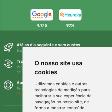
4,7/5
97%
Até ao dia seguinte e sem custos
Envio gratuito para encomendas superiores a 80 EUR
Trocas e devoluções gratuitas
O nosso site usa
Pode devolver ou trocar a sua encomenda em qualquer
cookies
altura no prazo de 90 dias
Apoiamos a Trees.org
Utilizamos cookies e outras
Para cada encomenda plantamos uma árvore! Leia mais
tecnologias de medição para
Sobre nós
.
melhorar a sua experiência de
navegação no nosso site, de
forma a mostrar conteúdo