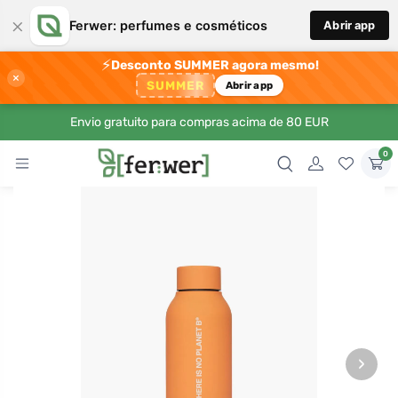
×
Ferwer: perfumes e cosméticos
Abrir app
⚡
Desconto SUMMER agora mesmo!
×
SUMMER
Abrir app
Envio gratuito para compras acima de 80 EUR
0
›