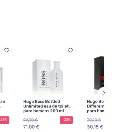
Man
Hugo Boss Bottled
Hugo Boss Hugo Just
Unlimited eau de toilette
Different eau de toilet
para homens 200 ml
para homens 75 ml
92,30 €
39,20 €
-23%
-23%
-2
71,00 €
30,15 €