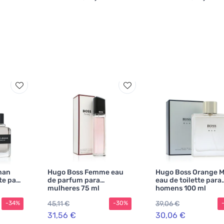
man
Hugo Boss Femme eau
Hugo Boss Orange 
te para
de parfum para
eau de toilette para
mulheres 75 ml
homens 100 ml
45,11 €
39,06 €
-34%
-30%
31,56 €
30,06 €