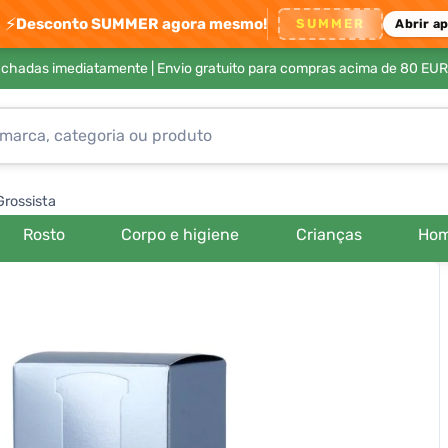
⚡
Desconto SUMMER agora mesmo!
SUMMER
Abrir a
achadas imediatamente |
Envio gratuito para compras acima de 80 EUR
Grossista
Rosto
Corpo e higiene
Crianças
Ho