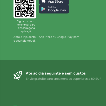
App Store
Get it on
Google Play
Digitalize com o
telemóvel para
descarregar a
aplicação
Abre a loja certa – App Store ou Google Play para
o seu telemóvel.
Até ao dia seguinte e sem custos
Envio gratuito para encomendas superiores a 80 EUR