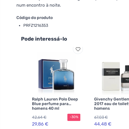
num encontro à noite.
Código do produto
PRFZ1216353
Pode interessá-lo
Ralph Lauren Polo Deep
Givenchy Gentle
Blue perfume para
2017 eau de toilet
homens 40 ml
homens
42,64 €
67,03 €
-30%
29,86 €
44,48 €