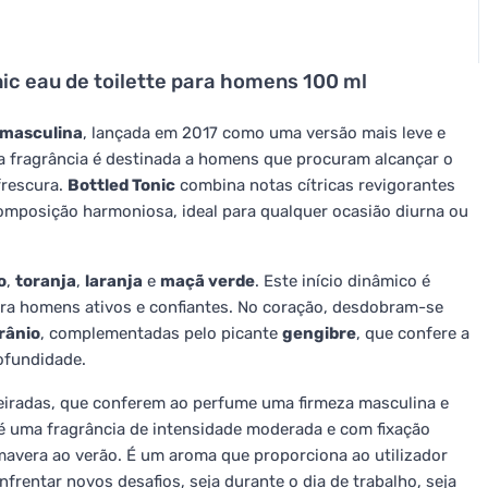
ic eau de toilette para homens 100 ml
e masculina
, lançada em 2017 como uma versão mais leve e
ta fragrância é destinada a homens que procuram alcançar o
frescura.
Bottled Tonic
combina notas cítricas revigorantes
mposição harmoniosa, ideal para qualquer ocasião diurna ou
o
,
toranja
,
laranja
e
maçã verde
. Este início dinâmico é
para homens ativos e confiantes. No coração, desdobram-se
rânio
, complementadas pelo picante
gengibre
, que confere a
ofundidade.
iradas, que conferem ao perfume uma firmeza masculina e
é uma fragrância de intensidade moderada e com fixação
mavera ao verão. É um aroma que proporciona ao utilizador
frentar novos desafios, seja durante o dia de trabalho, seja