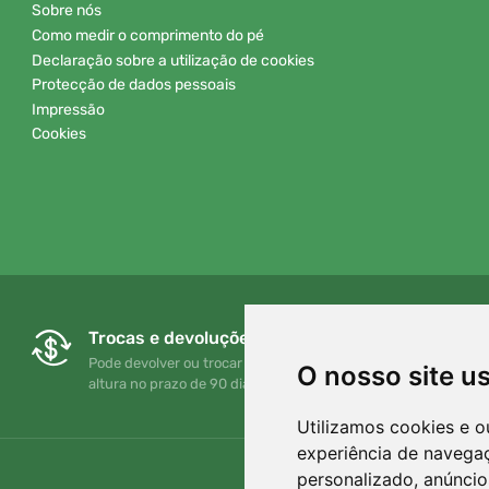
Sobre nós
Como medir o comprimento do pé
Declaração sobre a utilização de cookies
Protecção de dados pessoais
Impressão
Cookies
Trocas e devoluções gratuitas
Pode devolver ou trocar a sua encomenda em qualquer
O nosso site u
altura no prazo de 90 dias
Utilizamos cookies e o
experiência de navega
personalizado, anúncios