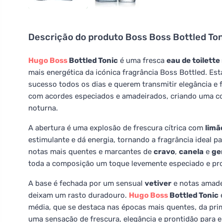
Descrição do produto
Boss Boss Bottled Ton
Hugo Boss
Bottled Tonic
é uma fresca
eau de toilett
mais energética da icónica fragrância Boss Bottled. Es
sucesso todos os dias e querem transmitir elegância e 
com acordes especiados e amadeirados, criando uma co
noturna.
A abertura é uma explosão de frescura cítrica com
limã
estimulante e dá energia, tornando a fragrância ideal 
notas mais quentes e marcantes de
cravo
,
canela
e
ge
toda a composição um toque levemente especiado e pr
A base é fechada por um sensual
vetiver
e notas amade
deixam um rasto duradouro.
Hugo Boss
Bottled Tonic
média, que se destaca nas épocas mais quentes, da pri
uma sensação de frescura, elegância e prontidão para en