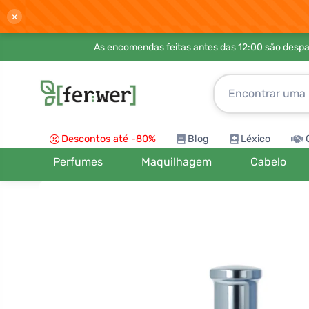
×
As encomendas feitas antes das 12:00 são desp
Descontos até -80%
Blog
Léxico
Perfumes
Maquilhagem
Cabelo