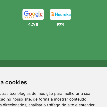
4,7/5
97%
Apoiamos a Trees.org
Para cada encomenda plantamos uma árvore! Leia mais
sa cookies
Sobre nós
.
utras tecnologias de medição para melhorar a sua
ção no nosso site, de forma a mostrar conteúdo
 direcionados, analisar o tráfego do site e entender