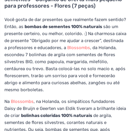
para professores - Flores (7 peças)
Você gosta de dar presentes que realmente fazem sentido?
Então, as
bombas de sementes 100% naturais
são um
presente certeiro, ou melhor, colorido. :) Na charmosa caixa
de presente "Obrigado por me ajudar a crescer", destinada
a professores e educadores, a
Blossombs
, da Holanda,
escondeu 7 bolinhas de argila com sementes de flores
silvestres BIO, como papoula, margarida, milefólio,
centáurea ou trevo. Basta colocá-las no solo macio e, após
florescerem, trarão um sorriso para você e fornecerão
abrigo e alimento para curiosas abelhas, zangões ou até
mesmo borboletas.
Na
Blossombs
, na Holanda, os simpáticos fundadores
Daisy de Bruijn e Geerten van Eldik tiveram a brilhante ideia
de criar
bolinhas coloridas 100% naturais
de argila,
sementes de flores silvestres, corantes naturais e
nutrientes. Ou seja, bombas de sementes que, após