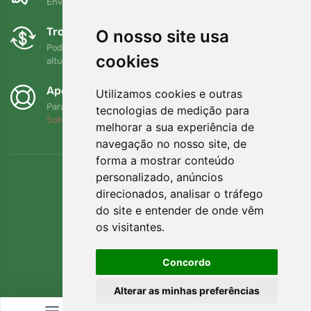
Envio gratuito para encomendas superiores a 80 EUR
Trocas e devoluções gratuitas
O nosso site usa
Pode devolver ou trocar a sua encomenda em qualquer
cookies
altura no prazo de 90 dias
Apoiamos a Trees.org
Utilizamos cookies e outras
Para cada encomenda plantamos uma árvore! Leia mais
tecnologias de medição para
Sobre nós
.
melhorar a sua experiência de
navegação no nosso site, de
forma a mostrar conteúdo
personalizado, anúncios
direcionados, analisar o tráfego
do site e entender de onde vêm
os visitantes.
Concordo
Alterar as minhas preferências