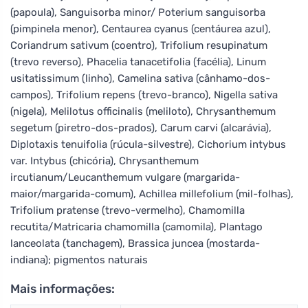
(papoula), Sanguisorba minor/ Poterium sanguisorba
(pimpinela menor), Centaurea cyanus (centáurea azul),
Coriandrum sativum (coentro), Trifolium resupinatum
(trevo reverso), Phacelia tanacetifolia (facélia), Linum
usitatissimum (linho), Camelina sativa (cânhamo-dos-
campos), Trifolium repens (trevo-branco), Nigella sativa
(nigela), Melilotus officinalis (meliloto), Chrysanthemum
segetum (piretro-dos-prados), Carum carvi (alcarávia),
Diplotaxis tenuifolia (rúcula-silvestre), Cichorium intybus
var. Intybus (chicória), Chrysanthemum
ircutianum/Leucanthemum vulgare (margarida-
maior/margarida-comum), Achillea millefolium (mil-folhas),
Trifolium pratense (trevo-vermelho), Chamomilla
recutita/Matricaria chamomilla (camomila), Plantago
lanceolata (tanchagem), Brassica juncea (mostarda-
indiana); pigmentos naturais
Mais informações: