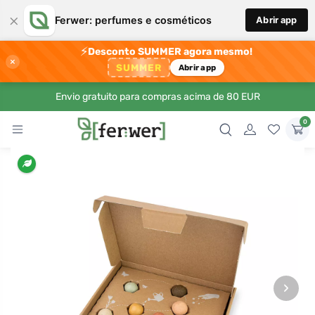
×
Ferwer: perfumes e cosméticos
Abrir app
⚡
Desconto SUMMER agora mesmo!
×
SUMMER
Abrir app
Envio gratuito para compras acima de 80 EUR
0
›