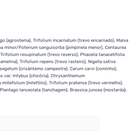
ago (agrostema), Trifolium incarnatum (trevo encarnado), Malva
orba minor/Poterium sanguisorba (pimpinela menor), Centaurea
Trifolium resupinatum (trevo reverso), Phacelia tanacetifolia
amelina), Trifolium repens (trevo rasteiro), Nigella sativa
um segetum (crisântemo campestre), Carum carvi (cominho),
bus var. Intybus (chicória), Chrysanthemum
illefolium (milefólio), Trifolium pratense (trevo vermelho),
Plantago lanceolata (tanchagem), Brassica juncea (mostarda);