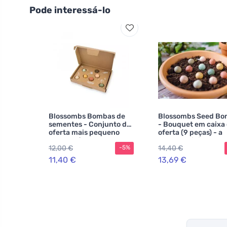
Pode interessá-lo
Blossombs Bombas de
Blossombs Seed Bo
sementes - Conjunto de
- Bouquet em caixa
oferta mais pequeno
oferta (9 peças) - a
para professores - Flores
prenda original do 
12,00 €
14,40 €
-5%
(7 peças)
11,40 €
13,69 €