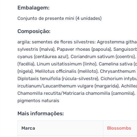
Embalagem:
Conjunto de presente mini (4 unidades)
Composição:
argila; sementes de flores silvestres: Agrostemma gith
sylvestris (malva), Papaver rhoeas (papoula), Sanguis
cyanus (centáurea azul), Coriandrum sativum (coentro), 
(facélia), Linum usitatissimum (linho), Camelina sativa (c
(nigela), Melilotus officinalis (meliloto), Chrysanthem
Diplotaxis tenuifolia (rúcula-silvestre), Cichorium inty
ircutianum/Leucanthemum vulgare (margarida), Achillea m
Chamomilla recutita/Matricaria chamomilla (camomila), 
pigmentos naturais
Mais informações:
Marca
Blossombs