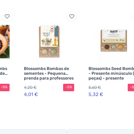
mbs
Blossombs Bombas de
Blossombs Seed Bomb
 de
sementes - Pequena
- Presente minúsculo 
prenda para professores
peças) - presente
amor
- Flores (2 unid.)
original e prático num
4,20 €
5,60 €
-5%
-5%
-
4,01 €
5,32 €