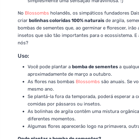
simplesmente uma sensação maravilhosa. :)
No
Blossombs
holandês, os simpáticos fundadores Daisy
criar
bolinhas coloridas 100% naturais
de argila, semen
bombas de sementes que, ao germinar e florescer, irão 
insetos que são tão importantes para o ecossistema. E 
nós?
Uso:
Você pode plantar a
bomba de sementes
a qualqu
aproximadamente de março a outubro.
As flores nas bombas
Blossombs
são anuais. Se vo
mesmo ano.
Se plantá-la fora da temporada, poderá esperar a 
comidas por pássaros ou insetos.
As bolinhas de argila contêm uma mistura orgânica
diferentes momentos.
Algumas flores aparecerão logo na primavera, outr
Onde plantar a bomba de sementes?