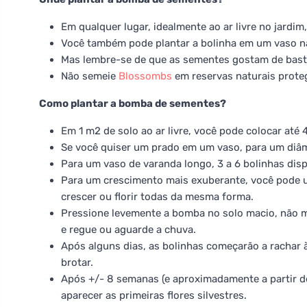
Em qualquer lugar, idealmente ao ar livre no jardim,
Você também pode plantar a bolinha em um vaso na
Mas lembre-se de que as sementes gostam de bastan
Não semeie
Blossombs
em reservas naturais prote
Como plantar a bomba de sementes?
Em 1 m2 de solo ao ar livre, você pode colocar até 
Se você quiser um prado em um vaso, para um diâme
Para um vaso de varanda longo, 3 a 6 bolinhas disp
Para um crescimento mais exuberante, você pode u
crescer ou florir todas da mesma forma.
Pressione levemente a bomba no solo macio, não mui
e regue ou aguarde a chuva.
Após alguns dias, as bolinhas começarão a rachar
brotar.
Após +/- 8 semanas (e aproximadamente a partir de
aparecer as primeiras flores silvestres.