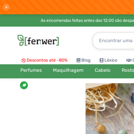
×
As encomendas feitas antes das 12:00 são desp
Descontos até -80%
Blog
Léxico
Perfumes
Maquilhagem
Cabelo
Rost