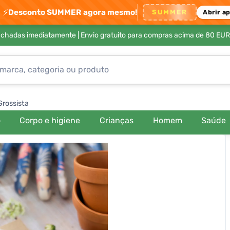
⚡
Desconto SUMMER agora mesmo!
SUMMER
Abrir a
achadas imediatamente |
Envio gratuito para compras acima de 80 EUR
Grossista
o
Corpo e higiene
Crianças
Homem
Saúde