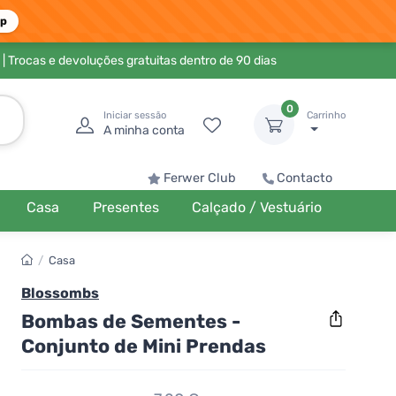
pp
| Trocas e devoluções gratuitas dentro de 90 dias
0
Iniciar sessão
Carrinho
A minha conta
Ferwer Club
Contacto
Casa
Presentes
Calçado / Vestuário
/
Casa
Blossombs
Bombas de Sementes -
Conjunto de Mini Prendas