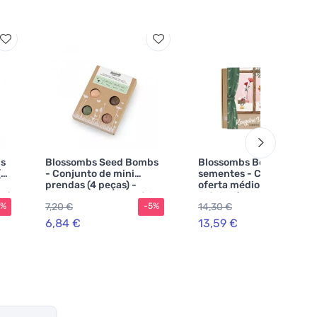
s
Blossombs Seed Bombs
Blossombs Bombas de
(3
- Conjunto de mini
sementes - Conjunto de
prendas (4 peças) -
oferta médio - Natal
 só
prenda original e prática
mágico (9 peças)
7,20 €
14,30 €
5%
-5%
-5%
num só
6,84 €
13,59 €