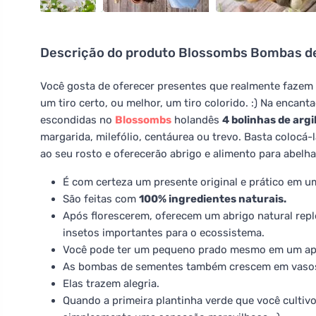
Descrição do produto
Blossombs Bombas de
Você gosta de oferecer presentes que realmente fazem
um tiro certo, ou melhor, um tiro colorido. :) Na encan
escondidas no
Blossombs
holandês
4 bolinhas de arg
margarida, milefólio, centáurea ou trevo. Basta colocá-
ao seu rosto e oferecerão abrigo e alimento para abelh
É com certeza um presente original e prático em u
São feitas com
100% ingredientes naturais.
Após florescerem, oferecem um abrigo natural repl
insetos importantes para o ecossistema.
Você pode ter um pequeno prado mesmo em um apa
As bombas de sementes também crescem em vaso
Elas trazem alegria.
Quando a primeira plantinha verde que você cultiv