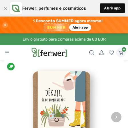
×
Ferwer: perfumes e cosméticos
Abrir app
⚡
Desconto SUMMER agora mesmo!
×
SUMMER
Abrir app
Envio gratuito para compras acima de 80 EUR
0
›