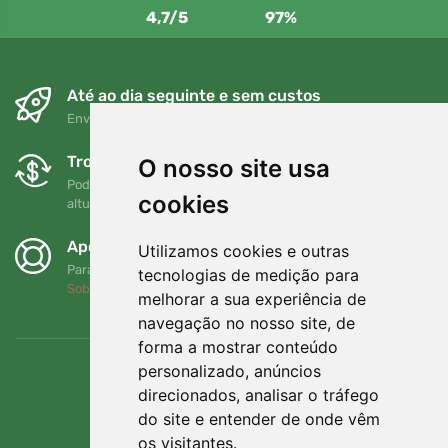
4,7/5
97%
Até ao dia seguinte e sem custos
Envio gratuito para encomendas superiores a 80 EUR
Trocas e devoluções gratuitas
O nosso site usa
Pode devolver ou trocar a sua encomenda em qualquer
cookies
altura no prazo de 90 dias
Apoiamos a Trees.org
Utilizamos cookies e outras
Para cada encomenda plantamos uma árvore! Leia mais
tecnologias de medição para
Sobre nós
.
melhorar a sua experiência de
navegação no nosso site, de
forma a mostrar conteúdo
personalizado, anúncios
direcionados, analisar o tráfego
do site e entender de onde vêm
os visitantes.