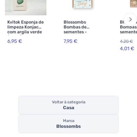
Kvitok Esponja de
Blossombs
Blosso
limpeza Konjac
Bombas de
Bombas
com argila verde
sementes -
semente
(corpo)
Conjunto de
Pequena
6,95 €
7,95 €
4,20 €
oferta mini - Mil
para pr
vezes obrigado
- Flores 
4,01 €
por tudo (4 un.) -
Ofereça uma flor
de forma
diferente
Voltar à categoria
Casa
Marca
Blossombs