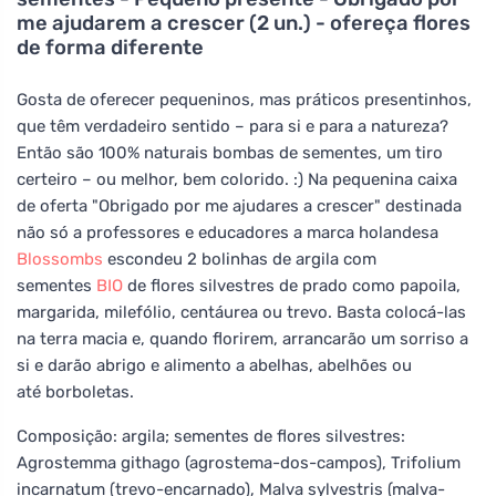
me ajudarem a crescer (2 un.) - ofereça flores
de forma diferente
Gosta de oferecer pequeninos, mas práticos presentinhos,
que têm verdadeiro sentido – para si e para a natureza?
Então são 100% naturais bombas de sementes, um tiro
certeiro – ou melhor, bem colorido. :) Na pequenina caixa
de oferta "Obrigado por me ajudares a crescer" destinada
não só a professores e educadores a marca holandesa
Blossombs
escondeu 2 bolinhas de argila com
sementes
BIO
de flores silvestres de prado como papoila,
margarida, milefólio, centáurea ou trevo. Basta colocá-las
na terra macia e, quando florirem, arrancarão um sorriso a
si e darão abrigo e alimento a abelhas, abelhões ou
até borboletas.
Composição: argila; sementes de flores silvestres:
Agrostemma githago (agrostema-dos-campos), Trifolium
incarnatum (trevo-encarnado), Malva sylvestris (malva-