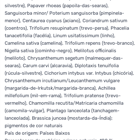
silvestre), Papaver rhoeas (papoila-das-searas),
Sanguisorba minor/ Poterium sanguisorba (pimpinela-
menor), Centaurea cyanus (aciano), Coriandrum sativum
(coentros), Trifolium resupinatum (trevo-persa), Phacelia
tanacetifolia (facélia), Linum usitatissimum (linho),
Camelina sativa (camelina), Trifolium repens (trevo-branco),
Nigella sativa (cominho-negro), Melilotus officinalis
(meliloto), Chrysanthemum segetum (malmequer-das-
searas), Carum carvi (alcaravia), Diplotaxis tenuifolia
(rúcula-silvestre), Cichorium intybus var. Intybus (chicória),
Chrysanthemum ircutianum/Leucanthemum vulgare
(margarida-de-Irkutsk/margarida-branca), Achillea
millefolium (mil-em-rama), Trifolium pratense (trevo-
vermelho), Chamomilla recutita/Matricaria chamomilla
(camomila-vulgar), Plantago lanceolata (tanchagem-
lanceolada), Brassica juncea (mostarda-da-Índia);
pigmentos de cor naturais
País de origem: Países Baixos