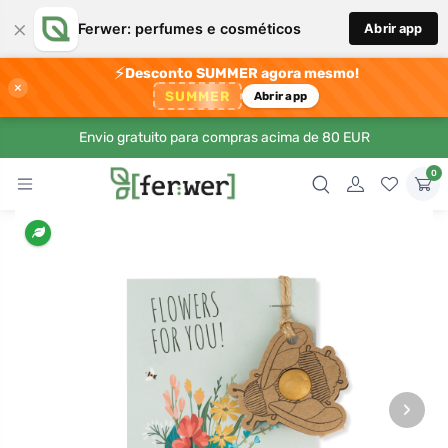
×
Ferwer: perfumes e cosméticos
Abrir app
⚡
Desconto SUMMER agora mesmo!
×
SUMMER
Abrir app
Envio gratuito para compras acima de 80 EUR
0
›