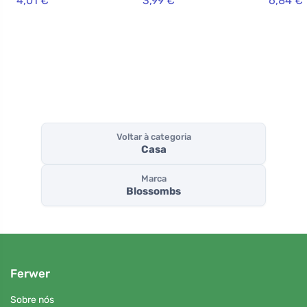
4,01 €
3,99 €
6,84 €
peças)
Voltar à categoria
Casa
Marca
Blossombs
Ferwer
Sobre nós