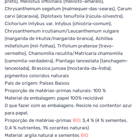
preto), Melilotus officinalis (meliloto-amarelo),
Chrysanthemum segetum (malmequer-das-searas), Carum
carvi (alcaravia), Diplotaxis tenuifolia (rúcula-silvestre),
Cichorium intybus var. Intybus (chicória-comum),
Chrysanthemum ircutianum/Leucanthemum vulgare
(margarida de Irkutsk/margarida-branca), Achillea
millefolium (mil-folhas), Trifolium pratense (trevo-
vermelho), Chamomilla recutita/Matricaria chamomilla
(camomila-verdadeira), Plantago lanceolata (tanchagem-
lanceolada), Brassica juncea (mostarda-da-Índia);
pigmentos coloridos naturais
País de origem: Países Baixos
Proporção de matérias-primas naturais: 100 %
Material da embalagem: papel 100% reciclável
O que fazer com as embalagens: Recicle no contentor azul
para papel.
Proporção de matérias-primas
BIO
: 5,4 % (4 % sementes,
0,4 % nutrientes, 1% corantes naturais)
Material: argila natural e sementes
BIO