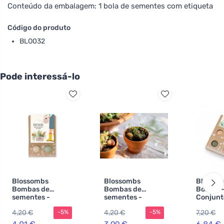
Conteúdo da embalagem: 1 bola de sementes com etiqueta
Código do produto
BLO032
Pode interessá-lo
Blossombs
Blossombs
Blossom
Bombas de
Bombas de
Bombs 
sementes -
sementes -
Conjunt
Pequena prenda
Pequena prenda
prendas 
4,20 €
4,20 €
7,20 €
-5%
-5%
para professores
para professores
- prenda
- Flores (2 unid.)
- Coelhinho (2
e prátic