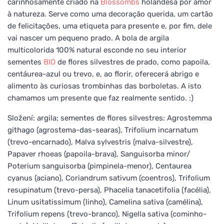
carinhosamente criado na
Blossombs
holandesa por amor
à natureza. Serve como uma decoração querida, um cartão
de felicitações, uma etiqueta para presente e, por fim, dele
vai nascer um pequeno prado. A bola de argila
multicolorida 100% natural esconde no seu interior
sementes
BIO
de flores silvestres de prado, como papoila,
centáurea-azul ou trevo, e, ao florir, oferecerá abrigo e
alimento às curiosas trombinhas das borboletas. A isto
chamamos um presente que faz realmente sentido. :)
Složení: argila; sementes de flores silvestres: Agrostemma
githago (agrostema-das-searas), Trifolium incarnatum
(trevo-encarnado), Malva sylvestris (malva-silvestre),
Papaver rhoeas (papoila-brava), Sanguisorba minor/
Poterium sanguisorba (pimpinela-menor), Centaurea
cyanus (aciano), Coriandrum sativum (coentros), Trifolium
resupinatum (trevo-persa), Phacelia tanacetifolia (facélia),
Linum usitatissimum (linho), Camelina sativa (camélina),
Trifolium repens (trevo-branco), Nigella sativa (cominho-