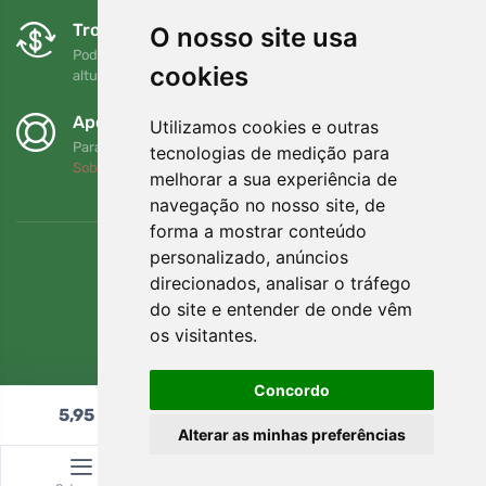
Trocas e devoluções gratuitas
O nosso site usa
Pode devolver ou trocar a sua encomenda em qualquer
cookies
altura no prazo de 90 dias
Apoiamos a Trees.org
Utilizamos cookies e outras
Para cada encomenda plantamos uma árvore! Leia mais
tecnologias de medição para
Sobre nós
.
melhorar a sua experiência de
navegação no nosso site, de
forma a mostrar conteúdo
personalizado, anúncios
direcionados, analisar o tráfego
do site e entender de onde vêm
os visitantes.
Concordo
5,95
€
Adicionar ao carrinho
Alterar as minhas preferências
© Topshelf s.r.o. Todos os direitos reservados.