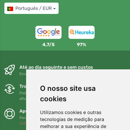
Português / EUR
4,7/5
97%
Até ao dia seguinte e sem custos
Envio gratuito para encomendas superiores a 80 EUR
Trocas e devoluções gratuitas
O nosso site usa
Pode devolver ou trocar a sua encomenda em qualquer
cookies
altura no prazo de 90 dias
Apoiamos a Trees.org
Utilizamos cookies e outras
Para cada encomenda plantamos uma árvore! Leia mais
tecnologias de medição para
Sobre nós
.
melhorar a sua experiência de