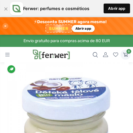
×
Ferwer: perfumes e cosméticos
Abrir app
⚡
Desconto SUMMER agora mesmo!
×
SUMMER
Abrir app
Envio gratuito para compras acima de 80 EUR
0