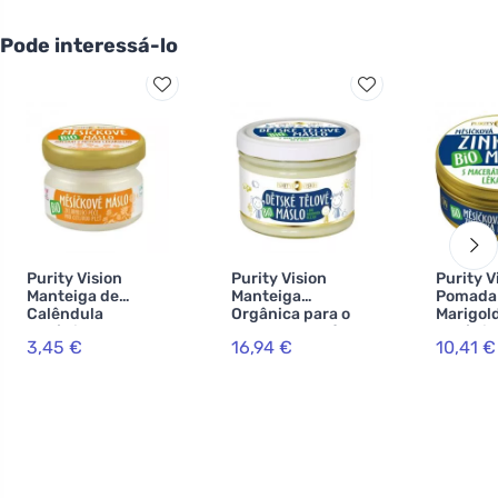
Pode interessá-lo
Purity Vision
Purity Vision
Purity V
Manteiga de
Manteiga
Pomada 
Calêndula
Orgânica para o
Marigol
Orgânica 20 ml
corpo do bebé
Orgânic
3,45 €
16,94 €
10,41 €
350 ml