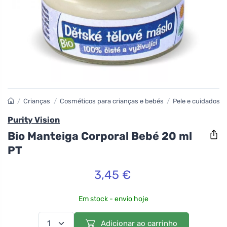
/
Crianças
/
Cosméticos para crianças e bebés
/
Pele e cuidados c
Purity Vision
Bio Manteiga Corporal Bebé 20 ml
PT
3,45 €
Em stock - envio hoje
Adicionar ao carrinho