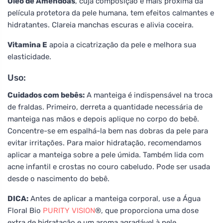
Óleo de Amêndoas
, cuja composição é mais próxima da
película protetora da pele humana, tem efeitos calmantes e
hidratantes. Clareia manchas escuras e alivia coceira.
Vitamina E
apoia a cicatrização da pele e melhora sua
elasticidade.
Uso:
Cuidados com bebês:
A manteiga é indispensável na troca
de fraldas. Primeiro, derreta a quantidade necessária de
manteiga nas mãos e depois aplique no corpo do bebê.
Concentre-se em espalhá-la bem nas dobras da pele para
evitar irritações. Para maior hidratação, recomendamos
aplicar a manteiga sobre a pele úmida. Também lida com
acne infantil e crostas no couro cabeludo. Pode ser usada
desde o nascimento do bebê.
DICA:
Antes de aplicar a manteiga corporal, use a Água
Floral Bio
PURITY VISION
®, que proporciona uma dose
extra de hidratação e um aroma agradável à pele.