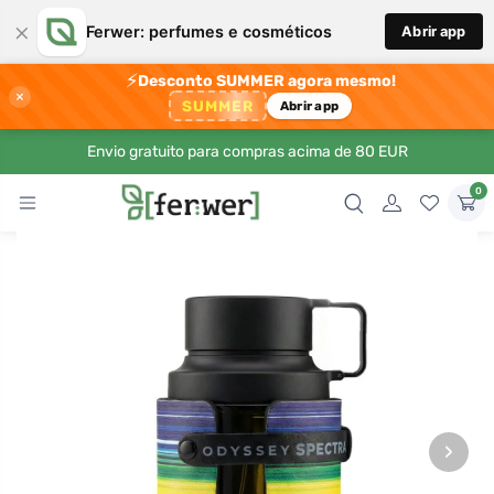
×
Ferwer: perfumes e cosméticos
Abrir app
⚡
Desconto SUMMER agora mesmo!
×
SUMMER
Abrir app
Envio gratuito para compras acima de 80 EUR
0
›