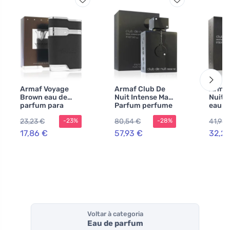
Armaf Voyage
Armaf Club De
Armaf
Brown eau de
Nuit Intense Man
Nuit 
parfum para
Parfum perfume
eau de
homens 100 ml
150 ml para
para 
23,23 €
80,54 €
41,91 
-23%
-28%
homens
ml
17,86 €
57,93 €
32,2
Voltar à categoria
Eau de parfum