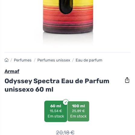
/
Perfumes
/
Perfumes unissex
/
Eau de parfum
Armaf
Odyssey Spectra Eau de Parfum
unissexo 60 ml
60 ml
100 ml
15,54 €
25,89 €
Em stock
Em stock
20,18
€