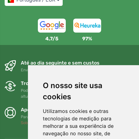
4,7/5
97%
Até ao dia seguinte e sem custos
Envio gratuito para encomendas superiores a 80 EUR
Trocas e devoluções gratuitas
O nosso site usa
Pode devolver ou trocar a sua encomenda em qualquer
cookies
altura no prazo de 90 dias
Apoiamos a Trees.org
Utilizamos cookies e outras
Para cada encomenda plantamos uma árvore! Leia mais
tecnologias de medição para
Sobre nós
.
melhorar a sua experiência de
navegação no nosso site, de