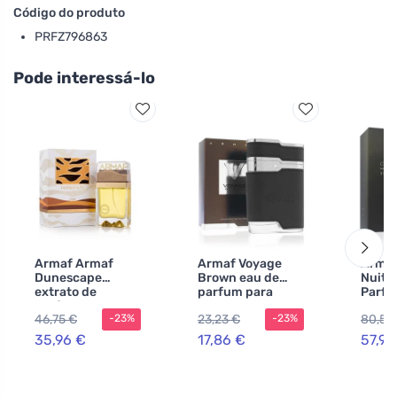
Código do produto
PRFZ796863
Pode interessá-lo
Armaf Armaf
Armaf Voyage
Armaf
Dunescape
Brown eau de
Nuit 
extrato de
parfum para
Parfu
perfume
homens 100 ml
150 m
46,75 €
23,23 €
80,54
-23%
-23%
unissexo
home
35,96 €
17,86 €
57,93