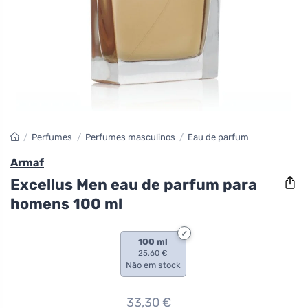
/
Perfumes
/
Perfumes masculinos
/
Eau de parfum
Armaf
Excellus Men eau de parfum para
homens 100 ml
100 ml
25,60 €
Não em stock
33,30
€