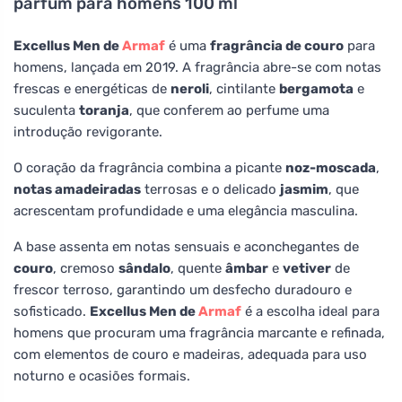
parfum para homens 100 ml
Excellus Men de
Armaf
é uma
fragrância de couro
para
homens, lançada em 2019. A fragrância abre-se com notas
frescas e energéticas de
neroli
, cintilante
bergamota
e
suculenta
toranja
, que conferem ao perfume uma
introdução revigorante.
O coração da fragrância combina a picante
noz-moscada
,
notas amadeiradas
terrosas e o delicado
jasmim
, que
acrescentam profundidade e uma elegância masculina.
A base assenta em notas sensuais e aconchegantes de
couro
, cremoso
sândalo
, quente
âmbar
e
vetiver
de
frescor terroso, garantindo um desfecho duradouro e
sofisticado.
Excellus Men de
Armaf
é a escolha ideal para
homens que procuram uma fragrância marcante e refinada,
com elementos de couro e madeiras, adequada para uso
noturno e ocasiões formais.