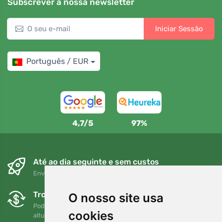
Subscrever a nossa newsletter
Iniciar Sessão
Português / EUR
4,7/5
97%
Até ao dia seguinte e sem custos
Envio gratuito para encomendas superiores a 80 EUR
Trocas e devoluções gratuitas
O nosso site usa
Pode devolver ou trocar a sua encomenda em qualquer
cookies
altura no prazo de 90 dias