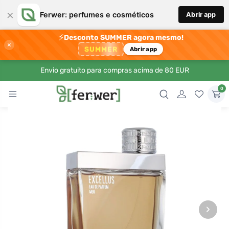
×
Ferwer: perfumes e cosméticos
Abrir app
⚡
Desconto SUMMER agora mesmo!
×
SUMMER
Abrir app
Envio gratuito para compras acima de 80 EUR
0
›