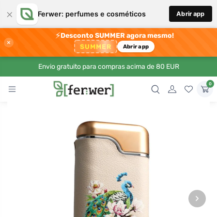
×
Ferwer: perfumes e cosméticos
Abrir app
⚡
Desconto SUMMER agora mesmo!
×
SUMMER
Abrir app
Envio gratuito para compras acima de 80 EUR
0
›