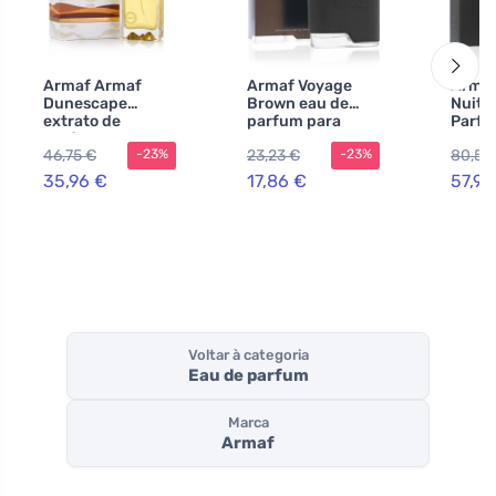
Armaf Armaf
Armaf Voyage
Armaf
Dunescape
Brown eau de
Nuit 
extrato de
parfum para
Parfu
perfume
homens 100 ml
150 m
46,75 €
23,23 €
80,54
-23%
-23%
unissexo
home
35,96 €
17,86 €
57,93
Voltar à categoria
Eau de parfum
Marca
Armaf