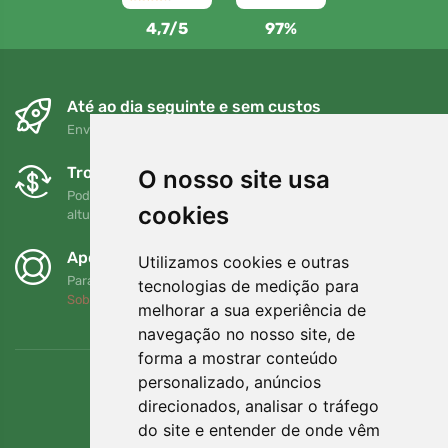
4,7/5
97%
Até ao dia seguinte e sem custos
Envio gratuito para encomendas superiores a 80 EUR
Trocas e devoluções gratuitas
O nosso site usa
Pode devolver ou trocar a sua encomenda em qualquer
cookies
altura no prazo de 90 dias
Apoiamos a Trees.org
Utilizamos cookies e outras
Para cada encomenda plantamos uma árvore! Leia mais
tecnologias de medição para
Sobre nós
.
melhorar a sua experiência de
navegação no nosso site, de
forma a mostrar conteúdo
personalizado, anúncios
direcionados, analisar o tráfego
do site e entender de onde vêm