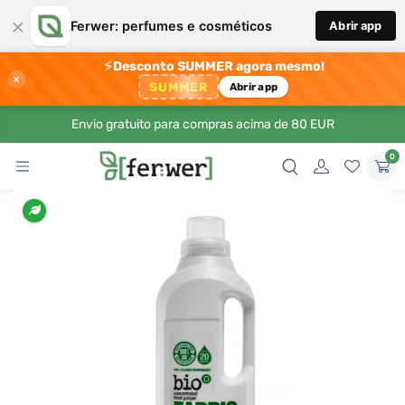
×
Ferwer: perfumes e cosméticos
Abrir app
⚡
Desconto SUMMER agora mesmo!
×
SUMMER
Abrir app
Envio gratuito para compras acima de 80 EUR
0