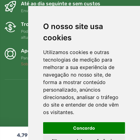
Até ao dia seguinte e sem custos
Envio gratuito para encomendas superiores a 80 EUR
Trocas e devoluções gratuitas
O nosso site usa
Pode devolver ou trocar a sua encomenda em qualquer
cookies
altura no prazo de 90 dias
Apoiamos a Trees.org
Utilizamos cookies e outras
Para cada encomenda plantamos uma árvore! Leia mais
tecnologias de medição para
Sobre nós
.
melhorar a sua experiência de
navegação no nosso site, de
forma a mostrar conteúdo
personalizado, anúncios
direcionados, analisar o tráfego
do site e entender de onde vêm
os visitantes.
Concordo
4,79
€
Adicionar ao carrinho