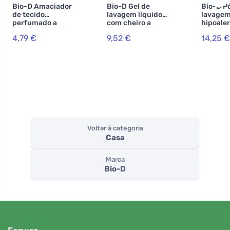
Bio-D Amaciador
Bio-D Gel de
Bio-D P
de tecido
lavagem líquido
lavage
perfumado a
com cheiro a
hipoaler
lavanda suave (1
floresta (1 L)
kg)
4,79 €
9,52 €
14,25 €
L)
Voltar à categoria
Casa
Marca
Bio-D