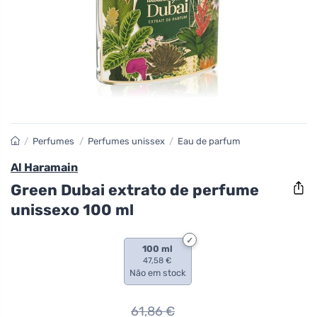
/
Perfumes
/
Perfumes unissex
/
Eau de parfum
Al Haramain
Green Dubai extrato de perfume
unissexo 100 ml
100 ml
47,58 €
Não em stock
61,86
€