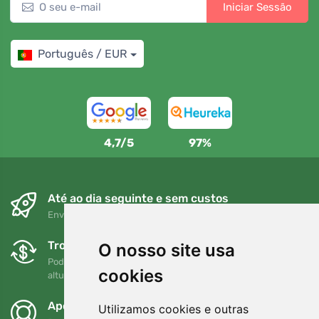
Iniciar Sessão
Português / EUR
4,7/5
97%
Até ao dia seguinte e sem custos
Envio gratuito para encomendas superiores a 80 EUR
Trocas e devoluções gratuitas
O nosso site usa
Pode devolver ou trocar a sua encomenda em qualquer
cookies
altura no prazo de 90 dias
Apoiamos a Trees.org
Utilizamos cookies e outras