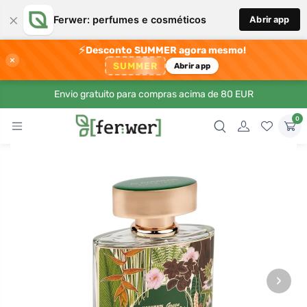
×
Ferwer: perfumes e cosméticos
Abrir app
⚡
Desconto SUMMER agora mesmo!
×
SUMMER
Abrir app
Envio gratuito para compras acima de 80 EUR
0
›