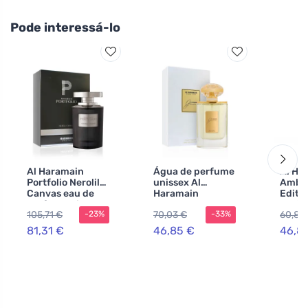
Pode interessá-lo
Al Haramain
Água de perfume
Al Ha
Portfolio Nerolil
unissex Al
Amber
Canvas eau de
Haramain
Editi
parfum unissex
Junoon 75 ml
Parfu
105,71 €
70,03 €
60,89
-23%
-33%
75 ml
81,31 €
46,85 €
46,8