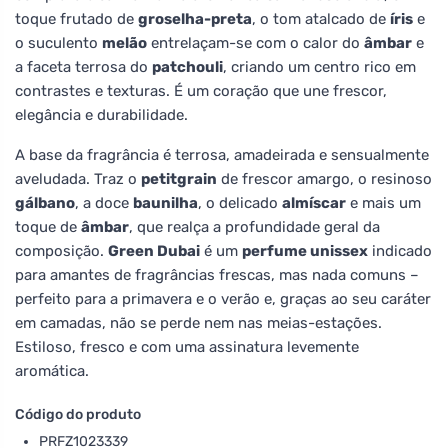
toque frutado de
groselha-preta
, o tom atalcado de
íris
e
o suculento
melão
entrelaçam-se com o calor do
âmbar
e
a faceta terrosa do
patchouli
, criando um centro rico em
contrastes e texturas. É um coração que une frescor,
elegância e durabilidade.
A base da fragrância é terrosa, amadeirada e sensualmente
aveludada. Traz o
petitgrain
de frescor amargo, o resinoso
gálbano
, a doce
baunilha
, o delicado
almíscar
e mais um
toque de
âmbar
, que realça a profundidade geral da
composição.
Green Dubai
é um
perfume unissex
indicado
para amantes de fragrâncias frescas, mas nada comuns –
perfeito para a primavera e o verão e, graças ao seu caráter
em camadas, não se perde nem nas meias-estações.
Estiloso, fresco e com uma assinatura levemente
aromática.
Código do produto
PRFZ1023339