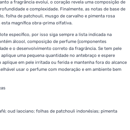
anto a fragrância evolui, o coração revela uma composição de
 profundidade e complexidade. Finalmente, as notas de base de
lo, folha de patchouli, musgo de carvalho e pimenta rosa
sta magnífica obra-prima olfativa.
ote específico, por isso siga sempre a lista indicada na
ontém álcool, composição de perfume (componentes
dade e o desenvolvimento correto da fragrância. Se tem pele
: aplique uma pequena quantidade no antebraço e espere
aplique em pele irritada ou ferida e mantenha fora do alcance
onselhável usar o perfume com moderação e em ambiente bem
cas
fé; oud laociano; folhas de patchouli indonésias; pimenta