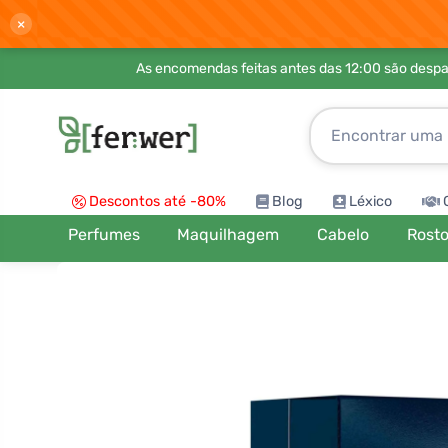
×
As encomendas feitas antes das 12:00 são desp
Descontos até -80%
Blog
Léxico
Perfumes
Maquilhagem
Cabelo
Rost