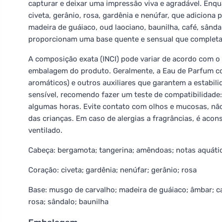
capturar e deixar uma impressão viva e agradável. Enqu
civeta, gerânio, rosa, gardênia e nenúfar, que adiciona
madeira de guáiaco, oud laociano, baunilha, café, sânda
proporcionam uma base quente e sensual que completa e
A composição exata (INCI) pode variar de acordo com o l
embalagem do produto. Geralmente, a Eau de Parfum c
aromáticos) e outros auxiliares que garantem a estabili
sensível, recomendo fazer um teste de compatibilidade
algumas horas. Evite contato com olhos e mucosas, não 
das crianças. Em caso de alergias a fragrâncias, é ac
ventilado.
Cabeça: bergamota; tangerina; amêndoas; notas aquáti
Coração: civeta; gardênia; nenúfar; gerânio; rosa
Base: musgo de carvalho; madeira de guáiaco; âmbar; ca
rosa; sândalo; baunilha