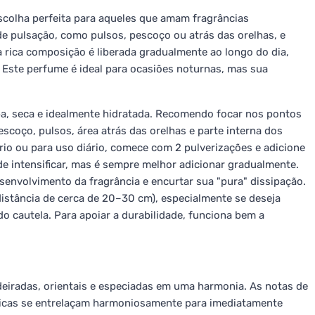
escolha perfeita para aqueles que amam fragrâncias
de pulsação, como pulsos, pescoço ou atrás das orelhas, e
a rica composição é liberada gradualmente ao longo do dia,
 Este perfume é ideal para ocasiões noturnas, mas sua
mpa, seca e idealmente hidratada. Recomendo focar nos pontos
scoço, pulsos, área atrás das orelhas e parte interna dos
rio ou para uso diário, comece com 2 pulverizações e adicione
de intensificar, mas é sempre melhor adicionar gradualmente.
esenvolvimento da fragrância e encurtar sua "pura" dissipação.
istância de cerca de 20–30 cm), especialmente se deseja
o cautela. Para apoiar a durabilidade, funciona bem a
iradas, orientais e especiadas em uma harmonia. As notas de
ticas se entrelaçam harmoniosamente para imediatamente