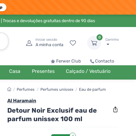
pp
| Trocas e devoluções gratuitas dentro de 90 dias
0
Iniciar sessão
Carrinho
A minha conta
Ferwer Club
Contacto
Casa
Presentes
Calçado / Vestuário
/
Perfumes
/
Perfumes unissex
/
Eau de parfum
Al Haramain
Detour Noir Exclusif eau de
parfum unissex 100 ml