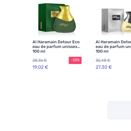
Al Haramain Detour Eco
Al Haramain Deto
eau de parfum unissex
eau de parfum un
100 ml
100 ml
28,36 €
35,48 €
-33%
19,02 €
27,30 €