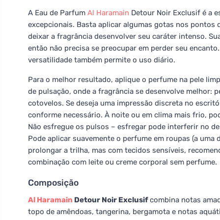
A Eau de Parfum
Al Haramain
Detour Noir Exclusif é a 
excepcionais. Basta aplicar algumas gotas nos pontos 
deixar a fragrância desenvolver seu caráter intenso. Su
então não precisa se preocupar em perder seu encanto.
versatilidade também permite o uso diário.
Para o melhor resultado, aplique o perfume na pele li
de pulsação, onde a fragrância se desenvolve melhor: pe
cotovelos. Se deseja uma impressão discreta no escritó
conforme necessário. À noite ou em clima mais frio, po
Não esfregue os pulsos – esfregar pode interferir no d
Pode aplicar suavemente o perfume em roupas (a uma d
prolongar a trilha, mas com tecidos sensíveis, recomend
combinação com leite ou creme corporal sem perfume.
Composição
Al Haramain
Detour Noir Exclusif
combina notas amade
topo de amêndoas, tangerina, bergamota e notas aquá