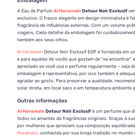
Embalagem
A Eau de Parfum
Al Haramain
Detour Noir Exclusif
ve
exclusivo. O frasco elegante em design minimalista é fe
fragrância de influências externas. Com um volume prát
viagens. Cada detalhe da embalagem foi cuidadosament
também aos seus olhos.
Al Haramain
Detour Noir Exclusif EDP é fornecida em u
e para aqueles de vocês que gostam de "se encontrar"
apreciado se você usa o perfume regularmente – seja d
embalagem é representativa, por isso também é adequa
agradar ao gosto. Para preservar a qualidade, recomen
solar direta, em local seco e em temperatura ambiente e
Outras informações
Al Haramain
Detour Noir Exclusif
é um perfume que de
todos os amantes de fragrâncias originais. Graças à s
por mulheres que apreciam sua composição equilibrada.
Haramain
, conhecida por sua longa tradição no mundo