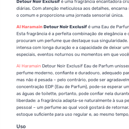
Detour Noir Exclusif
é uma fragrância encantadora cria
diárias. Com atenção meticulosa aos detalhes, encarna 
o comum e proporciona uma jornada sensorial única.
Al Haramain
Detour Noir Exclusif
é uma Eau de Parfum 
Esta fragrância é a perfeita combinação de elegância e
procuram um perfume que destaque sua singularidade. D
intensa com longa duração e a capacidade de deixar uma
especiais, eventos noturnos ou momentos em que você 
Al Haramain
Detour Noir Exclusif Eau de Parfum unissex
perfume moderno, confiante e duradouro, adequado pa
mas não é pesada – pelo contrário, pode ser agradavelm
concentração EDP (Eau de Parfum), pode-se esperar um
as águas de toilette, portanto, pode confiar nela durante
liberdade: a fragrância adapta-se naturalmente à sua pe
pessoal – um perfume ao qual você gostará de retornar.
estoque suficiente para uso regular e, ao mesmo tempo,
Uso