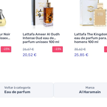
ur Noir
Lattafa Ameer Al Oudh
Lattafa The Kingdo
issex
Intense Oud eau de
eau de parfum para
parfum unissex 100 ml
homens 100 ml
26,67 €
35,62 €
-23%
-23%
20,52 €
25,85 €
Voltar à categoria
Marca
Eau de parfum
Al Haramain