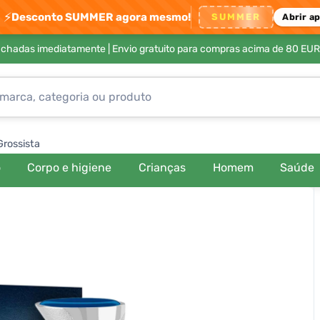
⚡
Desconto SUMMER agora mesmo!
SUMMER
Abrir a
achadas imediatamente |
Envio gratuito para compras acima de 80 EUR
Grossista
o
Corpo e higiene
Crianças
Homem
Saúde