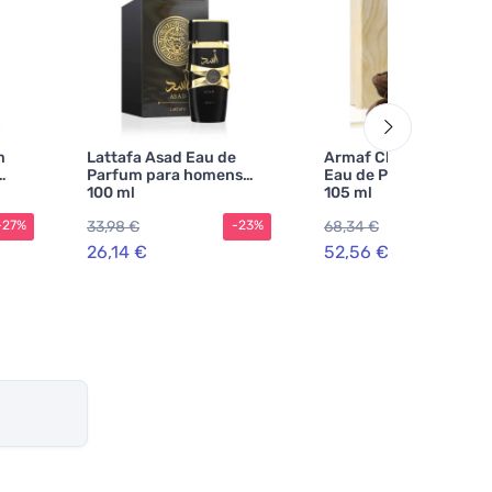
m
Lattafa Asad Eau de
Armaf Club de Nuit O
Parfum para homens
Eau de Parfum unisse
100 ml
105 ml
33,98 €
68,34 €
-27%
-23%
-2
26,14 €
52,56 €