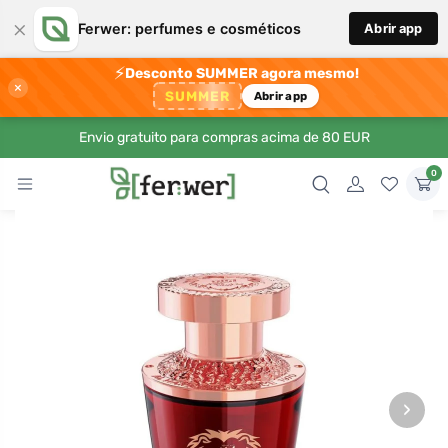
×
Ferwer: perfumes e cosméticos
Abrir app
⚡
Desconto SUMMER agora mesmo!
×
SUMMER
Abrir app
Envio gratuito para compras acima de 80 EUR
0
›