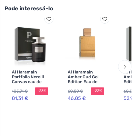
Pode interessá-lo
Al Haramain
Al Haramain
Al Ha
Portfolio Nerolil
Amber Oud Gold
Amber
Canvas eau de
Edition Eau de
Editi
parfum unissex
Parfum unissexo
parfu
105,71 €
60,89 €
68,82
-23%
-23%
75 ml
120 m
81,31 €
46,85 €
52,95