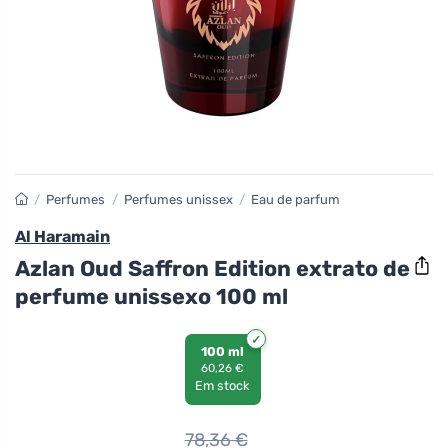
/
Perfumes
/
Perfumes unissex
/
Eau de parfum
Al Haramain
Azlan Oud Saffron Edition extrato de
perfume unissexo 100 ml
100 ml
60,26 €
Em stock
78,36
€