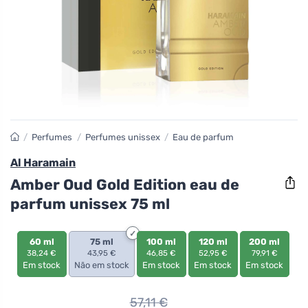
/
Perfumes
/
Perfumes unissex
/
Eau de parfum
Al Haramain
Amber Oud Gold Edition eau de
parfum unissex 75 ml
60 ml
75 ml
100 ml
120 ml
200 ml
38,24 €
43,95 €
46,85 €
52,95 €
79,91 €
Em stock
Não em stock
Em stock
Em stock
Em stock
57,11
€