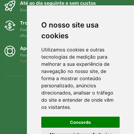
Até ao dia seguinte e sem custos
Envio gratuito para encomendas superiores a 80 EUR
Trocas e devoluções gratuitas
O nosso site usa
Pode devolver ou trocar a sua encomenda em qualquer
cookies
altura no prazo de 90 dias
Apoiamos a Trees.org
Utilizamos cookies e outras
Para cada encomenda plantamos uma árvore! Leia mais
tecnologias de medição para
Sobre nós
.
melhorar a sua experiência de
navegação no nosso site, de
forma a mostrar conteúdo
personalizado, anúncios
direcionados, analisar o tráfego
do site e entender de onde vêm
os visitantes.
Concordo