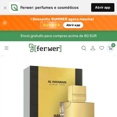
×
Ferwer: perfumes e cosméticos
Abrir app
⚡
Desconto SUMMER agora mesmo!
×
SUMMER
Abrir app
Envio gratuito para compras acima de 80 EUR
0