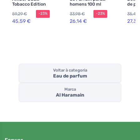
Tobacco Edition
homens 100 ml
de pa
eau de parfum
uniss
59,29 €
33,98 €
35,48
-23%
-23%
unissex 60 ml
45,59 €
26,14 €
27,30
Voltar à categoria
Eau de parfum
Marca
Al Haramain