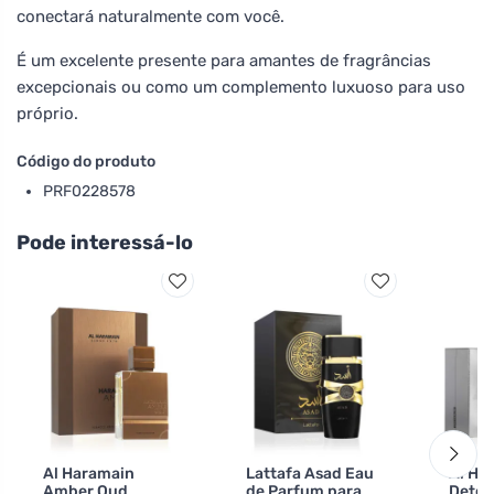
conectará naturalmente com você.
É um excelente presente para amantes de fragrâncias
excepcionais ou como um complemento luxuoso para uso
próprio.
Código do produto
PRF0228578
Pode interessá-lo
Al Haramain
Lattafa Asad Eau
Al Ha
Amber Oud
de Parfum para
Detou