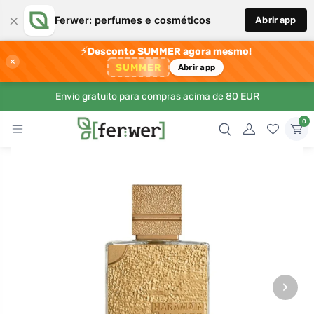
×
Ferwer: perfumes e cosméticos
Abrir app
⚡
Desconto SUMMER agora mesmo!
×
SUMMER
Abrir app
Envio gratuito para compras acima de 80 EUR
0
›