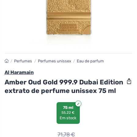
/
Perfumes
/
Perfumes unissex
/
Eau de parfum
Al Haramain
Amber Oud Gold 999.9 Dubai Edition
extrato de perfume unissex 75 ml
75 ml
55,22 €
Em stock
71,78
€