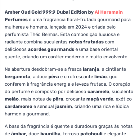
Amber Oud Gold 999.9 Dubai Edition by
Al Haramain
Perfumes
é uma fragrância floral-frutada gourmand para
mulheres e homens, lançada em 2024 e criada pelo
perfumista Théo Belmas. Esta composição luxuosa e
radiante combina suculentas
notas frutadas
com
deliciosos
acordes gourmands
e uma base oriental
quente, criando um caráter moderno e muito envolvente.
Na abertura desdobram-se a fresca
laranja
, a cintilante
bergamota
, a doce
pêra
e o refrescante
limão
, que
conferem à fragrância energia e leveza frutada. O coração
do perfume é composto por delicioso
caramelo
, suculento
melão
, mais notas de
pêra
, crocante
maçã verde
, exótico
cardamomo
e sensual
jasmim
, criando uma rica e lúdica
harmonia gourmand.
A base da fragrância é quente e duradoura graças às notas
de
âmbar
, doce
baunilha
, terroso
patchouli
e elegante