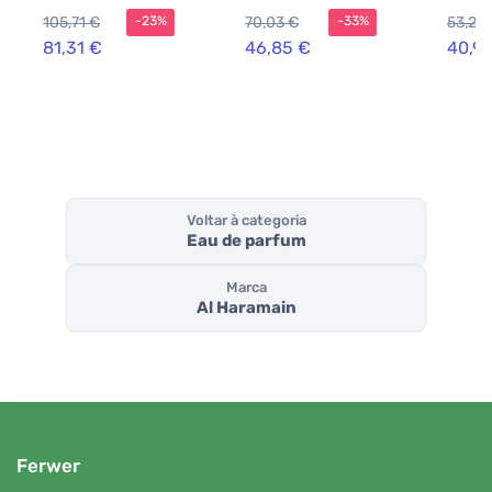
parfum unissex
Junoon 75 ml
Parfu
105,71 €
70,03 €
53,29
-23%
-33%
75 ml
81,31 €
46,85 €
40,99
Voltar à categoria
Eau de parfum
Marca
Al Haramain
Ferwer