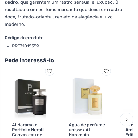
cedro
, que garantem um rastro sensual e luxuoso. O
resultado é um perfume marcante que deixa um rastro
doce, frutado-oriental, repleto de elegância e luxo
moderno.
Código do produto
PRFZ1015559
Pode interessá-lo
Al Haramain
Água de perfume
Al Ha
Portfolio Nerolil
unissex Al
Amber
Canvas eau de
Haramain
Editi