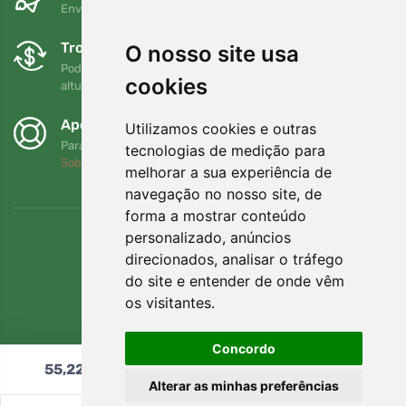
Envio gratuito para encomendas superiores a 80 EUR
Trocas e devoluções gratuitas
O nosso site usa
Pode devolver ou trocar a sua encomenda em qualquer
cookies
altura no prazo de 90 dias
Apoiamos a Trees.org
Utilizamos cookies e outras
Para cada encomenda plantamos uma árvore! Leia mais
tecnologias de medição para
Sobre nós
.
melhorar a sua experiência de
navegação no nosso site, de
forma a mostrar conteúdo
personalizado, anúncios
direcionados, analisar o tráfego
do site e entender de onde vêm
os visitantes.
Concordo
55,22
€
Adicionar ao carrinho
Alterar as minhas preferências