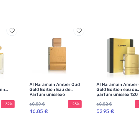
Al Haramain Amber Oud
Al Haramain Amber
ain
Gold Edition Eau de
Gold Edition eau de
Parfum unissexo
parfum unissex 120
60,89 €
68,82 €
-32%
-23%
46,85 €
52,95 €