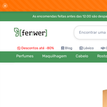
×
As encomendas feitas antes das 12:00 são desp
Descontos até -80%
Blog
Léxico
Perfumes
Maquilhagem
Cabelo
Rost