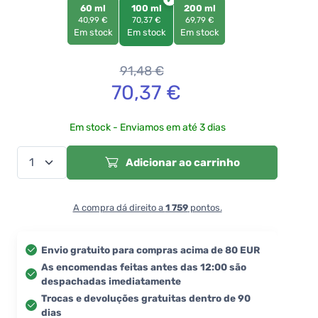
60 ml
100 ml
200 ml
40,99 €
70,37 €
69,79 €
Em stock
Em stock
Em stock
91,48
€
70,37
€
Em stock - Enviamos em até 3 dias
Adicionar ao carrinho
A compra dá direito a
1 759
pontos.
Envio gratuito para compras acima de 80 EUR
As encomendas feitas antes das 12:00 são
despachadas imediatamente
Trocas e devoluções gratuitas dentro de 90
dias