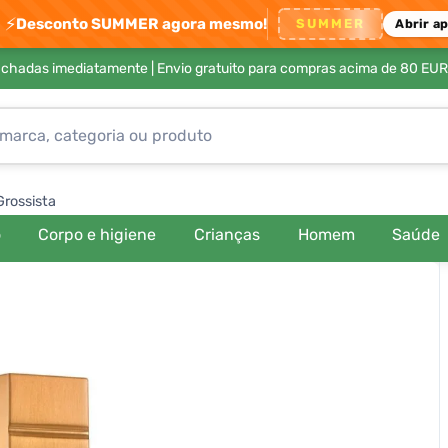
⚡
Desconto SUMMER agora mesmo!
SUMMER
Abrir a
achadas imediatamente |
Envio gratuito para compras acima de 80 EUR
Grossista
o
Corpo e higiene
Crianças
Homem
Saúde