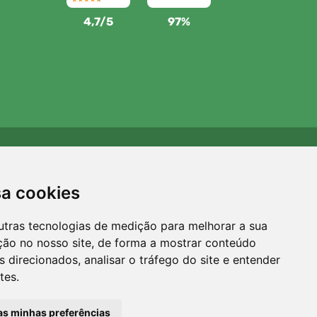
4,7/5
97%
Apoiamos a Trees.org
Para cada encomenda plantamos uma árvore! Leia mais
sa cookies
Sobre nós
.
utras tecnologias de medição para melhorar a sua
ção no nosso site, de forma a mostrar conteúdo
 direcionados, analisar o tráfego do site e entender
tes.
 as minhas preferências