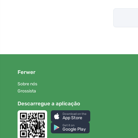
Ferwer
Sobre nós
Grossista
Descarregue a aplicação
Download on the
App Store
Get it on
Google Play