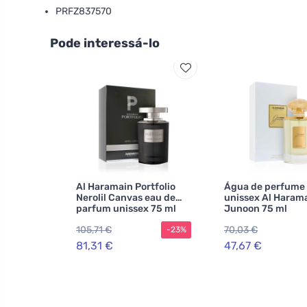
PRFZ837570
Pode interessá-lo
Al Haramain Portfolio
Água de perfume
Nerolil Canvas eau de
unissex Al Haram
parfum unissex 75 ml
Junoon 75 ml
105,71 €
70,03 €
-23%
81,31 €
47,67 €