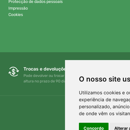
Protecção de dados pessoais
Impressão
Cookies
Trocas e devoluções gratuitas
Pode devolver ou trocar a sua encomenda em qualquer
O nosso site u
altura no prazo de 90 dias
Utilizamos cookies e o
experiência de navega
personalizado, anúncios
de onde vêm os visitan
Concordo
Alterar