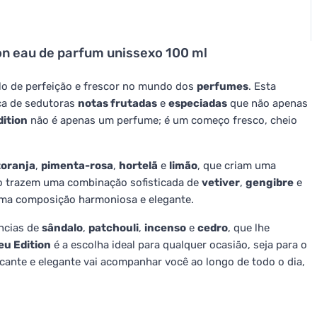
on eau de parfum unissexo 100 ml
o de perfeição e frescor no mundo dos
perfumes
. Esta
ca de sedutoras
notas frutadas
e
especiadas
que não apenas
ition
não é apenas um perfume; é um começo fresco, cheio
toranja
,
pimenta-rosa
,
hortelã
e
limão
, que criam uma
ão trazem uma combinação sofisticada de
vetiver
,
gengibre
e
 uma composição harmoniosa e elegante.
ncias de
sândalo
,
patchouli
,
incenso
e
cedro
, que lhe
u Edition
é a escolha ideal para qualquer ocasião, seja para o
scante e elegante vai acompanhar você ao longo de todo o dia,