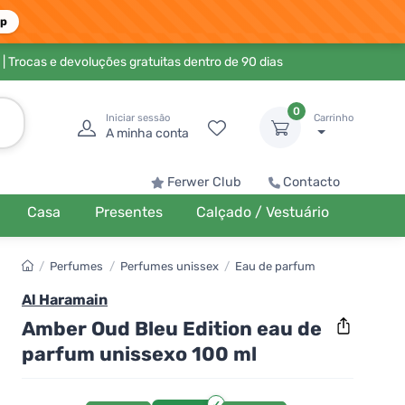
pp
| Trocas e devoluções gratuitas dentro de 90 dias
0
Iniciar sessão
Carrinho
A minha conta
Ferwer Club
Contacto
Casa
Presentes
Calçado / Vestuário
/
Perfumes
/
Perfumes unissex
/
Eau de parfum
Al Haramain
Amber Oud Bleu Edition eau de
parfum unissexo 100 ml