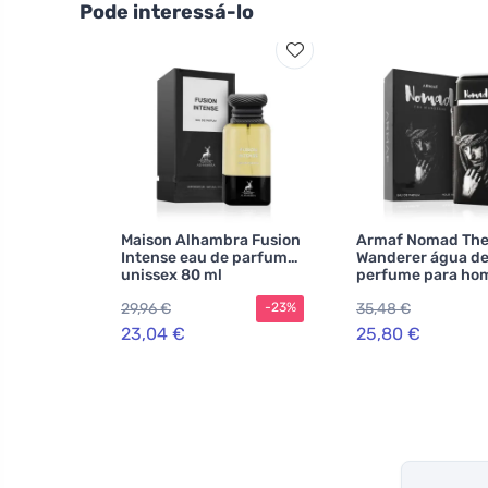
Pode interessá-lo
Maison Alhambra Fusion
Armaf Nomad Th
Intense eau de parfum
Wanderer água d
unissex 80 ml
perfume para ho
100 ml
29,96 €
35,48 €
-23%
23,04 €
25,80 €