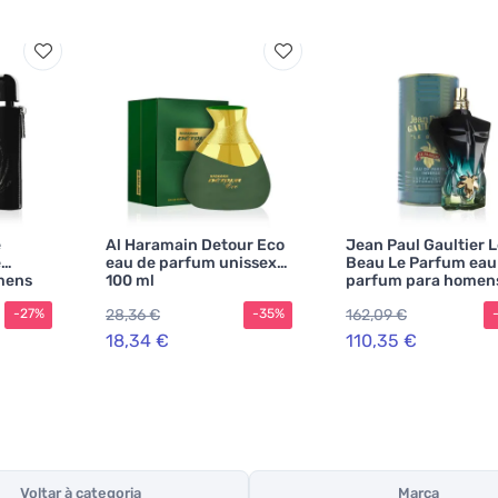
e
Al Haramain Detour Eco
Jean Paul Gaultier 
e
eau de parfum unissex
Beau Le Parfum eau
mens
100 ml
parfum para homen
125 ml
28,36 €
162,09 €
-27%
-35%
18,34 €
110,35 €
Voltar à categoria
Marca