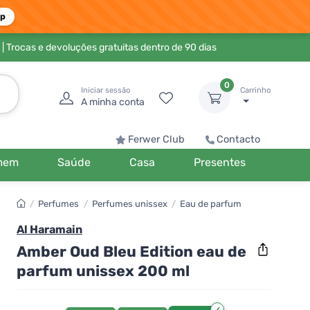
pp
| Trocas e devoluções gratuitas dentro de 90 dias
0
Iniciar sessão
Carrinho
A minha conta
Ferwer Club
Contacto
mem
Saúde
Casa
Presentes
/
Perfumes
/
Perfumes unissex
/
Eau de parfum
Al Haramain
Amber Oud Bleu Edition eau de
parfum unissex 200 ml