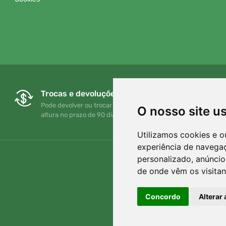
Trocas e devoluções gratuitas
Pode devolver ou trocar a sua encomenda em qualquer
O nosso site u
altura no prazo de 90 dias
Utilizamos cookies e o
experiência de navega
personalizado, anúncios
de onde vêm os visitan
Concordo
Alterar