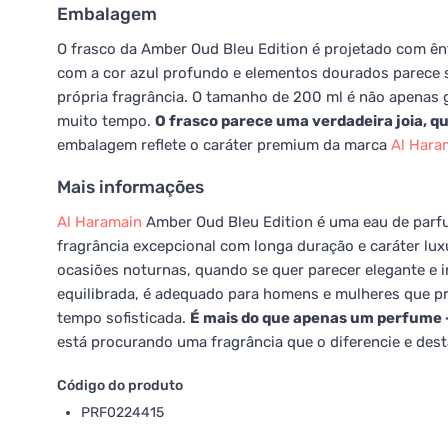
Embalagem
O frasco da Amber Oud Bleu Edition é projetado com ên
com a cor azul profundo e elementos dourados parece so
própria fragrância. O tamanho de 200 ml é não apenas 
muito tempo.
O frasco parece uma verdadeira joia, q
embalagem reflete o caráter premium da marca
Al Hara
Mais informações
Al Haramain
Amber Oud Bleu Edition é uma eau de parf
fragrância excepcional com longa duração e caráter luxu
ocasiões noturnas, quando se quer parecer elegante e i
equilibrada, é adequado para homens e mulheres que 
tempo sofisticada.
É mais do que apenas um perfume – 
está procurando uma fragrância que o diferencie e dest
Código do produto
PRF0224415