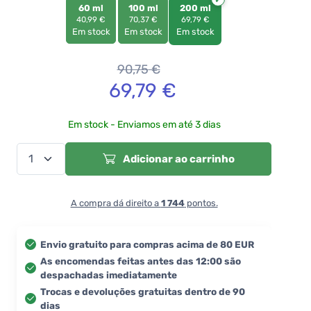
60 ml
100 ml
200 ml
40,99 €
70,37 €
69,79 €
Em stock
Em stock
Em stock
90,75
€
69,79
€
Em stock - Enviamos em até 3 dias
Adicionar ao carrinho
A compra dá direito a
1 744
pontos.
Envio gratuito para compras acima de 80 EUR
As encomendas feitas antes das 12:00 são
despachadas imediatamente
Trocas e devoluções gratuitas dentro de 90
dias