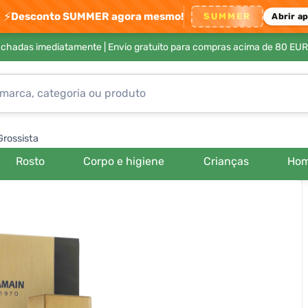
⚡
Desconto SUMMER agora mesmo!
SUMMER
Abrir a
achadas imediatamente |
Envio gratuito para compras acima de 80 EUR
Grossista
Rosto
Corpo e higiene
Crianças
Ho