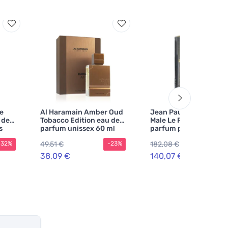
Le
Al Haramain Amber Oud
Jean Paul Gaultier Le
 de
Tobacco Edition eau de
Male Le Parfum eau de
s
parfum unissex 60 ml
parfum para homens
200 ml
49,51 €
182,08 €
-32%
-23%
-2
38,09 €
140,07 €