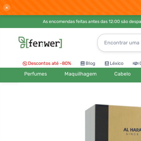
×
As encomendas feitas antes das 12:00 são desp
Descontos até -80%
Blog
Léxico
Perfumes
Maquilhagem
Cabelo