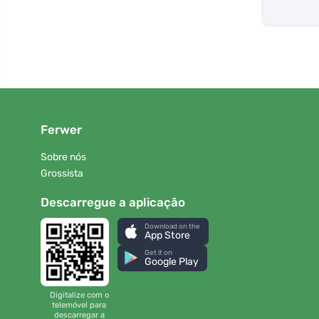
Ferwer
Sobre nós
Grossista
Descarregue a aplicação
Download on the
App Store
Get it on
Google Play
Digitalize com o
telemóvel para
descarregar a