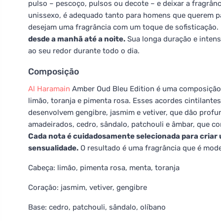
pulso – pescoço, pulsos ou decote – e deixar a fragrânc
unissexo, é adequado tanto para homens que querem pa
desejam uma fragrância com um toque de sofisticação.
desde a manhã até a noite.
Sua longa duração e inten
ao seu redor durante todo o dia.
Composição
Al Haramain
Amber Oud Bleu Edition é uma composição
limão, toranja e pimenta rosa. Esses acordes cintilant
desenvolvem gengibre, jasmim e vetiver, que dão profu
amadeirados, cedro, sândalo, patchouli e âmbar, que c
Cada nota é cuidadosamente selecionada para criar um
sensualidade.
O resultado é uma fragrância que é mode
Cabeça: limão, pimenta rosa, menta, toranja
Coração: jasmim, vetiver, gengibre
Base: cedro, patchouli, sândalo, olíbano