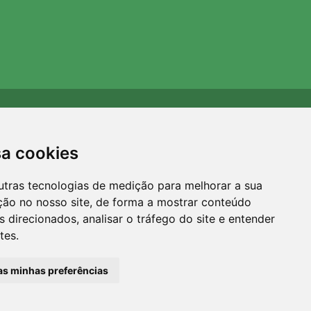
Apoiamos a Trees.org
Para cada encomenda plantamos uma árvore! Leia mais
sa cookies
Sobre nós
.
utras tecnologias de medição para melhorar a sua
ção no nosso site, de forma a mostrar conteúdo
 direcionados, analisar o tráfego do site e entender
tes.
 as minhas preferências