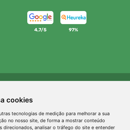
4,7/5
97%
Apoiamos a Trees.org
Para cada encomenda plantamos uma árvore! Leia mais
sa cookies
Sobre nós
.
utras tecnologias de medição para melhorar a sua
ção no nosso site, de forma a mostrar conteúdo
 direcionados, analisar o tráfego do site e entender