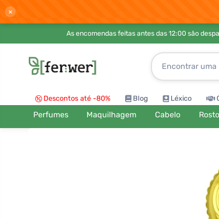
×
As encomendas feitas antes das 12:00 são desp
Descontos até -80%
Blog
Léxico
Perfumes
Maquilhagem
Cabelo
Rost