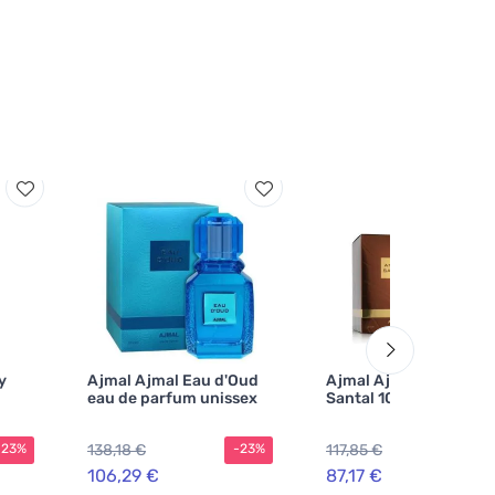
y
Ajmal Ajmal Eau d'Oud
Ajmal Ajmal Amber
eau de parfum unissex
Santal 100 ml
138,18 €
117,85 €
-23%
-23%
-2
106,29 €
87,17 €