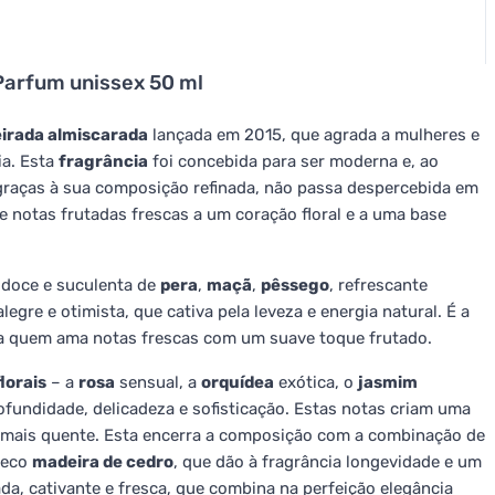
Parfum unissex 50 ml
eirada almiscarada
lançada em 2015, que agrada a mulheres e
ia. Esta
fragrância
foi concebida para ser moderna e, ao
graças à sua composição refinada, não passa despercebida em
 notas frutadas frescas a um coração floral e a uma base
 doce e suculenta de
pera
,
maçã
,
pêssego
, refrescante
alegre e otimista, que cativa pela leveza e energia natural. É a
ra quem ama notas frescas com um suave toque frutado.
florais
– a
rosa
sensual, a
orquídea
exótica, o
jasmim
undidade, delicadeza e sofisticação. Estas notas criam uma
e mais quente. Esta encerra a composição com a combinação de
seco
madeira de cedro
, que dão à fragrância longevidade e um
da, cativante e fresca, que combina na perfeição elegância