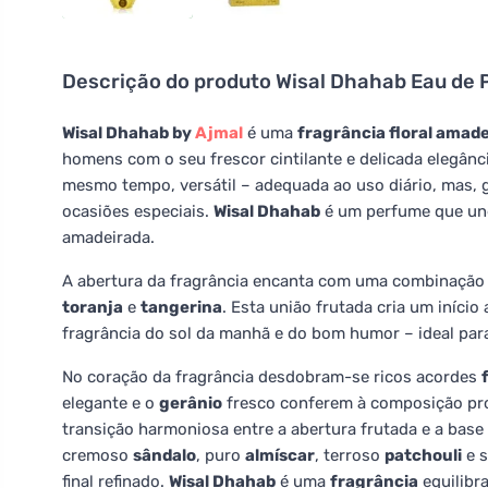
Descrição do produto
Wisal Dhahab Eau de 
Wisal Dhahab by
Ajmal
é uma
fragrância floral amad
homens com o seu frescor cintilante e delicada elegânc
mesmo tempo, versátil – adequada ao uso diário, mas, 
ocasiões especiais.
Wisal Dhahab
é um perfume que une
amadeirada.
A abertura da fragrância encanta com uma combinação
toranja
e
tangerina
. Esta união frutada cria um início 
fragrância do sol da manhã e do bom humor – ideal pa
No coração da fragrância desdobram-se ricos acordes
elegante e o
gerânio
fresco conferem à composição prof
transição harmoniosa entre a abertura frutada e a bas
cremoso
sândalo
, puro
almíscar
, terroso
patchouli
e 
final refinado.
Wisal Dhahab
é uma
fragrância
equilibra