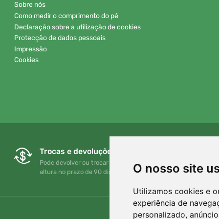
Sobre nós
Como medir o comprimento do pé
Declaração sobre a utilização de cookies
Protecção de dados pessoais
Impressão
Cookies
Trocas e devoluções gratuitas
Pode devolver ou trocar a sua encomenda em qualquer
O nosso site u
altura no prazo de 90 dias
Utilizamos cookies e o
experiência de navega
personalizado, anúncios