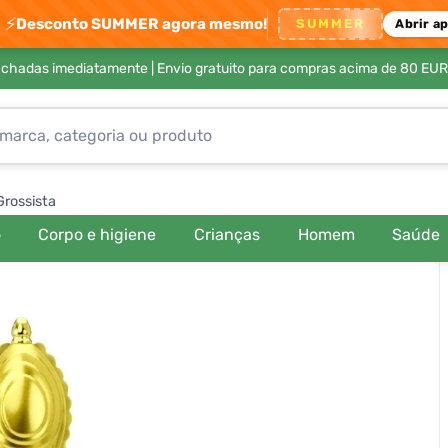
⚡
Desconto SUMMER agora mesmo!
SUMMER
Abrir a
achadas imediatamente |
Envio gratuito para compras acima de 80 EUR
Grossista
o
Corpo e higiene
Crianças
Homem
Saúde