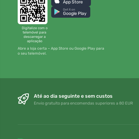
App Store
Get it on
Google Play
Digitalize com o
telemóvel para
descarregar a
aplicação
Abre a loja certa – App Store ou Google Play para
o seu telemóvel.
Até ao dia seguinte e sem custos
Envio gratuito para encomendas superiores a 80 EUR