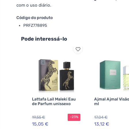
com o uso diário.
Código do produto
PRFZ778895
Pode interessá-lo
Lattafa Lail Maleki Eau
Ajmal Ajmal Visão
de Parfum unissexo
ml
19,55 €
17,04 €
-23%
15,05 €
13,12 €