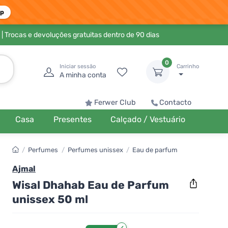
pp
| Trocas e devoluções gratuitas dentro de 90 dias
0
Iniciar sessão
Carrinho
A minha conta
Ferwer Club
Contacto
Casa
Presentes
Calçado / Vestuário
/
Perfumes
/
Perfumes unissex
/
Eau de parfum
Ajmal
Wisal Dhahab Eau de Parfum
unissex 50 ml