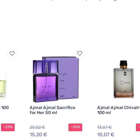
 100
Ajmal Ajmal Sacrifice
Ajmal Ajmal Chivalr
for Her 50 ml
100 ml
20,52 €
13,07 €
-23%
-26%
15,20 €
10,07 €