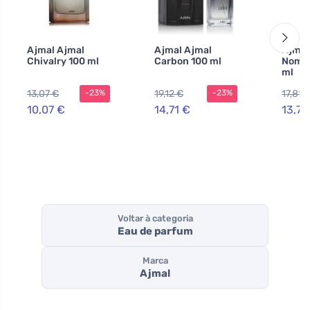
Ajmal Ajmal
Ajmal Ajmal
Ajmal
Chivalry 100 ml
Carbon 100 ml
Nomad
ml
13,07 €
19,12 €
17,81 
-23%
-23%
10,07 €
14,71 €
13,70
Voltar à categoria
Eau de parfum
Marca
Ajmal