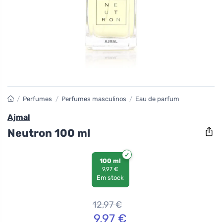
/
Perfumes
/
Perfumes masculinos
/
Eau de parfum
Ajmal
Neutron 100 ml
100 ml
9,97 €
Em stock
12,97
€
9,97
€