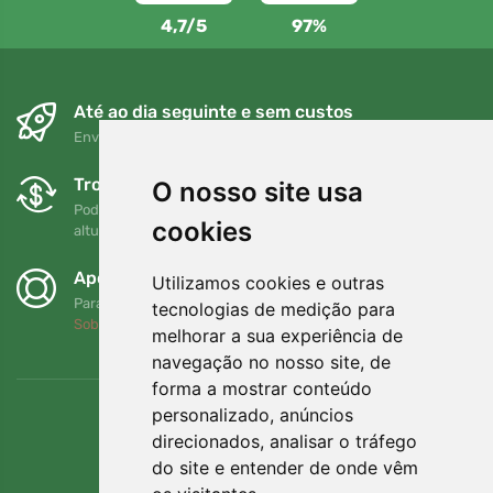
4,7/5
97%
Até ao dia seguinte e sem custos
Envio gratuito para encomendas superiores a 80 EUR
Trocas e devoluções gratuitas
O nosso site usa
Pode devolver ou trocar a sua encomenda em qualquer
cookies
altura no prazo de 90 dias
Apoiamos a Trees.org
Utilizamos cookies e outras
Para cada encomenda plantamos uma árvore! Leia mais
tecnologias de medição para
Sobre nós
.
melhorar a sua experiência de
navegação no nosso site, de
forma a mostrar conteúdo
personalizado, anúncios
direcionados, analisar o tráfego
do site e entender de onde vêm