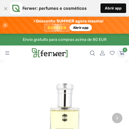
×
Ferwer: perfumes e cosméticos
Abrir app
⚡
Desconto SUMMER agora mesmo!
×
SUMMER
Abrir app
Envio gratuito para compras acima de 80 EUR
0
›