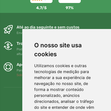
4,7/5
97%
Até ao dia seguinte e sem custos
Envio gratuito para encomendas superiores a 80 EUR
Trocas e devoluções gratuitas
O nosso site usa
Pode devolver ou trocar a sua encomenda em qualquer
cookies
altura no prazo de 90 dias
Apoiamos a Trees.org
Utilizamos cookies e outras
Para cada encomenda plantamos uma árvore! Leia mais
tecnologias de medição para
Sobre nós
.
melhorar a sua experiência de
navegação no nosso site, de
forma a mostrar conteúdo
personalizado, anúncios
direcionados, analisar o tráfego
do site e entender de onde vêm