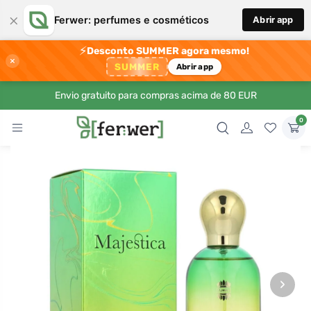
×
Ferwer: perfumes e cosméticos
Abrir app
⚡
Desconto SUMMER agora mesmo!
×
SUMMER
Abrir app
Envio gratuito para compras acima de 80 EUR
0
›