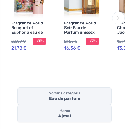
Fragrance World
Fragrance World
Fragr
Bouquet of
Soir Eau de
Champ
Euphoria eau de
Parfum unissex
Jacqu
parfum para
80 ml
Eau d
28,89 €
21,25 €
16,99 
-25%
-23%
mulheres 100 ml
para 
100 m
21,78 €
16,36 €
13,07
Voltar à categoria
Eau de parfum
Marca
Ajmal