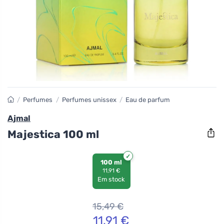
/
Perfumes
/
Perfumes unissex
/
Eau de parfum
Ajmal
Majestica 100 ml
100 ml
11,91 €
Em stock
15,49
€
11,91
€