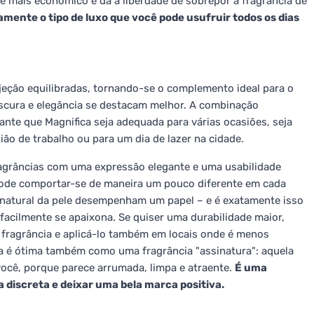
é mais econômico e dá a liberdade de sobrepor a fragrância de
amente o tipo de luxo que você pode usufruir todos os dias
jeção equilibradas, tornando-se o complemento ideal para o
escura e elegância se destacam melhor. A combinação
ante que Magnifica seja adequada para várias ocasiões, seja
ão de trabalho ou para um dia de lazer na cidade.
ragrâncias com uma expressão elegante e uma usabilidade
 pode comportar-se de maneira um pouco diferente em cada
a natural da pele desempenham um papel – e é exatamente isso
facilmente se apaixona. Se quiser uma durabilidade maior,
fragrância e aplicá-lo também em locais onde é menos
ca é ótima também como uma fragrância "assinatura": aquela
ocê, porque parece arrumada, limpa e atraente.
É uma
discreta e deixar uma bela marca positiva.