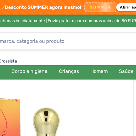
⚡
Desconto SUMMER agora mesmo!
SUMMER
Abrir a
achadas imediatamente |
Envio gratuito para compras acima de 80 EUR
Grossista
o
Corpo e higiene
Crianças
Homem
Saúde