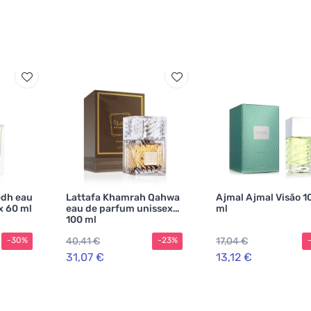
edh eau
Lattafa Khamrah Qahwa
Ajmal Ajmal Visão 1
x 60 ml
eau de parfum unissex
ml
100 ml
40,41 €
17,04 €
-30%
-23%
31,07 €
13,12 €