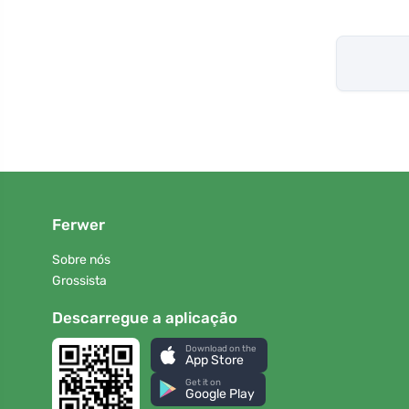
Ferwer
Sobre nós
Grossista
Descarregue a aplicação
Download on the
App Store
Get it on
Google Play