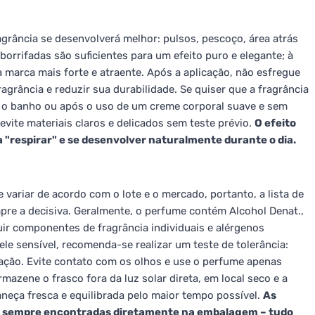
grância se desenvolverá melhor: pulsos, pescoço, área atrás
borrifadas são suficientes para um efeito puro e elegante; à
 marca mais forte e atraente. Após a aplicação, não esfregue
agrância e reduzir sua durabilidade. Se quiser que a fragrância
s o banho ou após o uso de um creme corporal suave e sem
evite materiais claros e delicados sem teste prévio.
O efeito
 "respirar" e se desenvolver naturalmente durante o dia.
 variar de acordo com o lote e o mercado, portanto, a lista de
re a decisiva. Geralmente, o perfume contém Alcohol Denat.,
ir componentes de fragrância individuais e alérgenos
ele sensível, recomenda-se realizar um teste de tolerância:
ação. Evite contato com os olhos e use o perfume apenas
mazene o frasco fora da luz solar direta, em local seco e a
eça fresca e equilibrada pelo maior tempo possível.
As
ão sempre encontradas diretamente na embalagem – tudo