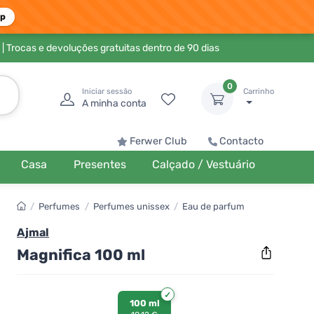
pp
| Trocas e devoluções gratuitas dentro de 90 dias
0
Iniciar sessão
Carrinho
A minha conta
Ferwer Club
Contacto
Casa
Presentes
Calçado / Vestuário
/
Perfumes
/
Perfumes unissex
/
Eau de parfum
Ajmal
Magnifica 100 ml
100 ml