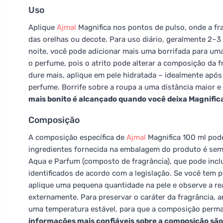
Uso
Aplique
Ajmal
Magnifica nos pontos de pulso, onde a fra
das orelhas ou decote. Para uso diário, geralmente 2–3 
noite, você pode adicionar mais uma borrifada para uma
o perfume, pois o atrito pode alterar a composição da fr
dure mais, aplique em pele hidratada – idealmente apó
perfume. Borrife sobre a roupa a uma distância maior e 
mais bonito é alcançado quando você deixa Magnifica
Composição
A composição específica de
Ajmal
Magnifica 100 ml pode
ingredientes fornecida na embalagem do produto é semp
Aqua e Parfum (composto de fragrância), que pode inclu
identificados de acordo com a legislação. Se você tem p
aplique uma pequena quantidade na pele e observe a re
externamente. Para preservar o caráter da fragrância, ar
uma temperatura estável, para que a composição perman
informações mais confiáveis sobre a composição s