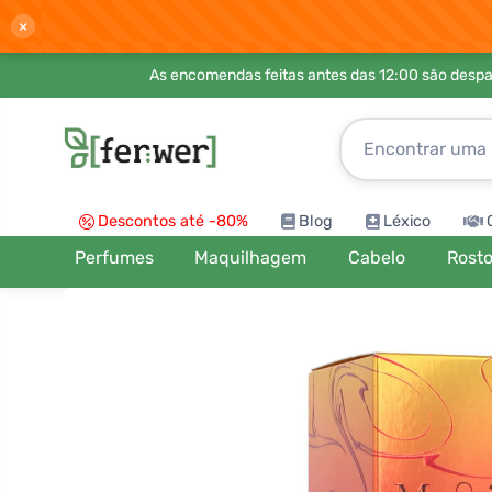
×
As encomendas feitas antes das 12:00 são desp
Descontos até -80%
Blog
Léxico
Perfumes
Maquilhagem
Cabelo
Rost