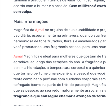
também é prático em termos de valor: com uso regular, 
acordo com o humor e a ocasião.
Cem mililitros é exat
sem culpa.
Mais informações
Magnifica da
Ajmal
se orgulha de sua durabilidade e pro
uso diário, especialmente na primavera, quando sua fr
harmoniosa de tons frutados, florais e amadeirados gar
você procurando uma fragrância pessoal para uma reuni
Ajmal
Magnifica é ideal para mulheres que gostam de f
agradável ao longo das estações do ano. A fragrância
pele – a hidratação, a temperatura corporal e a químic
que torna o perfume uma experiência pessoal que você 
tente combinar o perfume com cuidados corporais sem 
esfregado (como na parte de trás do pescoço). Magnifi
que as pessoas ao seu redor naturalmente associam a v
fragrância que consegue chamar a atenção de forma 