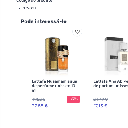
Código do produto
139827
Pode interessá-lo
Lattafa Musamam água
Lattafa Ana Abiy
de perfume unissex 100
de parfum unisse
ml
49,22 €
24,49 €
-23%
37,85 €
17,13 €