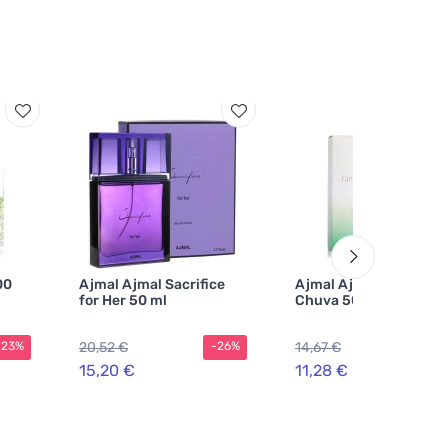
00
Ajmal Ajmal Sacrifice
Ajmal Ajmal Gotas de
for Her 50 ml
Chuva 50 ml
20,52 €
14,67 €
-23%
-26%
-2
15,20 €
11,28 €