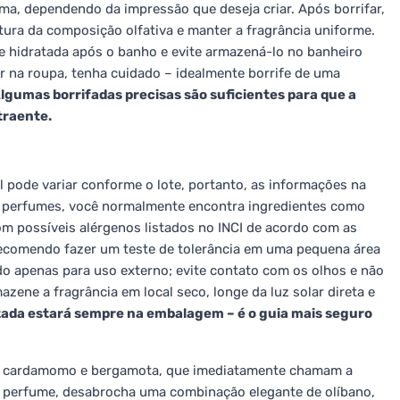
uma, dependendo da impressão que deseja criar. Após borrifar,
ura da composição olfativa e manter a fragrância uniforme.
le hidratada após o banho e evite armazená-lo no banheiro
r na roupa, tenha cuidado – idealmente borrife de uma
lgumas borrifadas precisas são suficientes para que a
traente.
l pode variar conforme o lote, portanto, as informações na
 perfumes, você normalmente encontra ingredientes como
om possíveis alérgenos listados no INCI de acordo com as
recomendo fazer um teste de tolerância em uma pequena área
do apenas para uso externo; evite contato com os olhos e não
mazene a fragrância em local seco, longe da luz solar direta e
lizada estará sempre na embalagem – é o guia mais seguro
 de cardamomo e bergamota, que imediatamente chamam a
o perfume, desabrocha uma combinação elegante de olíbano,