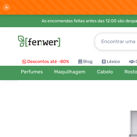
×
As encomendas feitas antes das 12:00 são desp
Descontos até -80%
Blog
Léxico
Perfumes
Maquilhagem
Cabelo
Rost