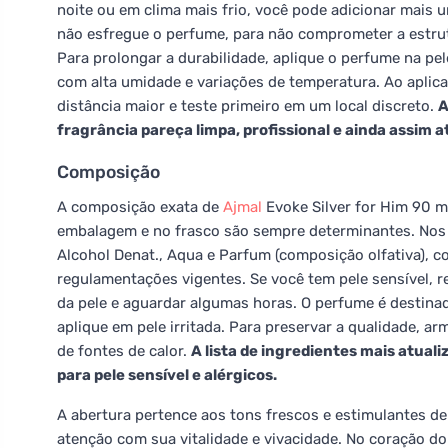
noite ou em clima mais frio, você pode adicionar mais 
não esfregue o perfume, para não comprometer a estrut
Para prolongar a durabilidade, aplique o perfume na pe
com alta umidade e variações de temperatura. Ao aplica
distância maior e teste primeiro em um local discreto.
A
fragrância pareça limpa, profissional e ainda assim a
Composição
A composição exata de
Ajmal
Evoke Silver for Him 90 m
embalagem e no frasco são sempre determinantes. Nos
Alcohol Denat., Aqua e Parfum (composição olfativa), c
regulamentações vigentes. Se você tem pele sensível, 
da pele e aguardar algumas horas. O perfume é destina
aplique em pele irritada. Para preservar a qualidade, ar
de fontes de calor.
A lista de ingredientes mais atua
para pele sensível e alérgicos.
A abertura pertence aos tons frescos e estimulantes
atenção com sua vitalidade e vivacidade. No coração d