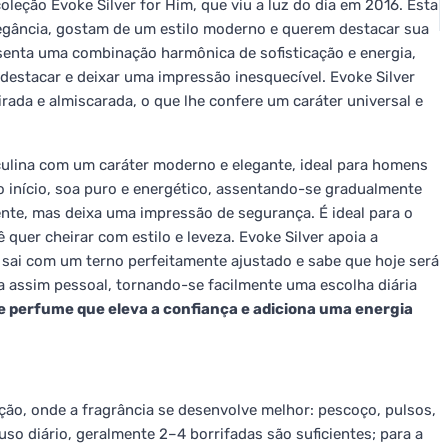
leção Evoke Silver for Him, que viu a luz do dia em 2016. Esta
egância, gostam de um estilo moderno e querem destacar sua
senta uma combinação harmônica de sofisticação e energia,
destacar e deixar uma impressão inesquecível. Evoke Silver
rada e almiscarada, o que lhe confere um caráter universal e
culina com um caráter moderno e elegante, ideal para homens
o início, soa puro e energético, assentando-se gradualmente
ente, mas deixa uma impressão de segurança. É ideal para o
quer cheirar com estilo e leveza. Evoke Silver apoia a
ai com um terno perfeitamente ajustado e sabe que hoje será
a assim pessoal, tornando-se facilmente uma escolha diária
de perfume que eleva a confiança e adiciona uma energia
ção, onde a fragrância se desenvolve melhor: pescoço, pulsos,
uso diário, geralmente 2–4 borrifadas são suficientes; para a