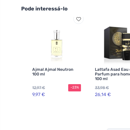
Pode interessá-lo
Ajmal Ajmal Neutron
Lattafa Asad Eau
100 ml
Parfum para hom
100 ml
12,97 €
33,98 €
-23%
9,97 €
26,14 €