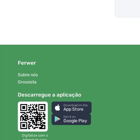
Ferwer
Sobre nós
Grossista
Descarregue a aplicação
Download on the
App Store
Get it on
Google Play
Digitalize com o
telemóvel para