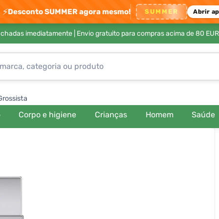
⚡
Desconto SUMMER agora mesmo!
SUMMER
Abrir a
achadas imediatamente |
Envio gratuito para compras acima de 80 EUR
Grossista
o
Corpo e higiene
Crianças
Homem
Saúde