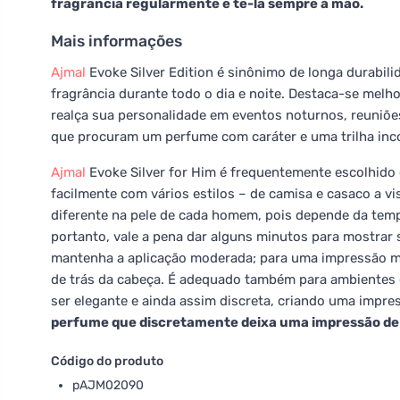
fragrância regularmente e tê-la sempre à mão.
Mais informações
Ajmal
Evoke Silver Edition é sinônimo de longa durabili
fragrância durante todo o dia e noite. Destaca-se mel
realça sua personalidade em eventos noturnos, reuniões
que procuram um perfume com caráter e uma trilha inc
Ajmal
Evoke Silver for Him é frequentemente escolhid
facilmente com vários estilos – de camisa e casaco a vi
diferente na pele de cada homem, pois depende da tempe
portanto, vale a pena dar alguns minutos para mostrar s
mantenha a aplicação moderada; para uma impressão ma
de trás da cabeça. É adequado também para ambientes o
ser elegante e ainda assim discreta, criando uma impr
perfume que discretamente deixa uma impressão de s
Código do produto
pAJM02090