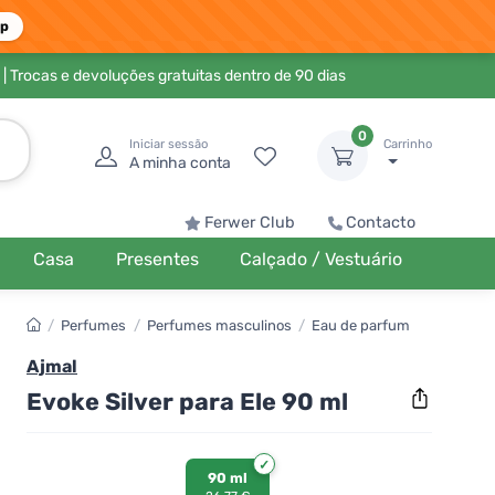
pp
| Trocas e devoluções gratuitas dentro de 90 dias
0
Iniciar sessão
Carrinho
A minha conta
Ferwer Club
Contacto
Casa
Presentes
Calçado / Vestuário
/
Perfumes
/
Perfumes masculinos
/
Eau de parfum
Ajmal
Evoke Silver para Ele 90 ml
90 ml