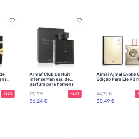
 de
Armaf Club De Nuit
Ajmal Ajmal Evoke 
ens
Intense Man eau de
Edição Para Ele 90 
parfum para homens
200 ml
73,13 €
44,72 €
-23%
-23%
56,24 €
30,49 €