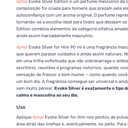
Ajmal
Evoke Silver Edition é um perfume masculino da co
composição foi criada para homens que prezam pela el
autoconfiança com um aroma original. O perfume repre
tornando-se a escolha ideal para todos que desejam se 
Edition combina elementos da categoria olfativa amadei
ainda assim marcadamente masculino.
Ajmal
Evoke Silver for Him 90 ml é uma fragrância mas
que querem parecer cuidados e ainda assim naturais. N
em uma trilha sofisticada que não sobrecarrega o ambi
escritório, reuniões e programas noturnos, quando você 
sensação de frescor e bom humor – como quando você s
um bom dia. A fragrância consegue ser universal e aind
sem muito pensar.
Evoke Silver é exatamente o tipo 
calma e masculina ao seu dia.
Uso
Aplique
Ajmal
Evoke Silver for Him nos pontos de pulsa
área atrás das orelhas e, eventualmente, no peito. Para 