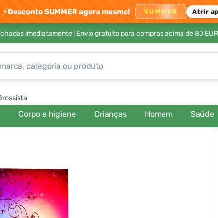
⚡
Desconto SUMMER agora mesmo!
SUMMER
Abrir a
achadas imediatamente |
Envio gratuito para compras acima de 80 EUR
Grossista
o
Corpo e higiene
Crianças
Homem
Saúde