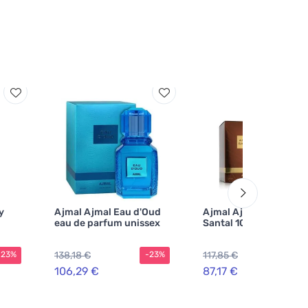
y
Ajmal Ajmal Eau d'Oud
Ajmal Ajmal Amber
eau de parfum unissex
Santal 100 ml
138,18 €
117,85 €
-23%
-23%
-2
106,29 €
87,17 €