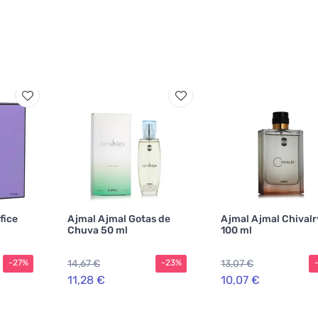
fice
Ajmal Ajmal Gotas de
Ajmal Ajmal Chivalr
Chuva 50 ml
100 ml
14,67 €
13,07 €
-27%
-23%
11,28 €
10,07 €