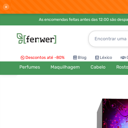
×
As encomendas feitas antes das 12:00 são desp
Descontos até -80%
Blog
Léxico
Perfumes
Maquilhagem
Cabelo
Rost