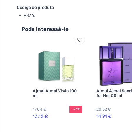
Código do produto
98776
Pode interessá-lo
Ajmal Ajmal Visão 100
Ajmal Ajmal Sacri
ml
for Her 50 ml
17,04 €
20,52 €
-23%
13,12 €
14,91 €