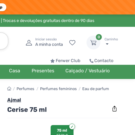
pp
| Trocas e devoluções gratuitas dentro de 90 dias
0
Iniciar sessão
Carrinho
A minha conta
Ferwer Club
Contacto
Casa
Presentes
Calçado / Vestuário
/
Perfumes
/
Perfumes femininos
/
Eau de parfum
Ajmal
Cerise 75 ml
75 ml