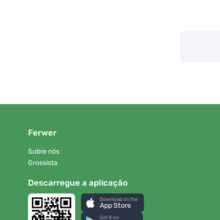
Ferwer
Sobre nós
Grossista
Descarregue a aplicação
Download on the
App Store
Get it on