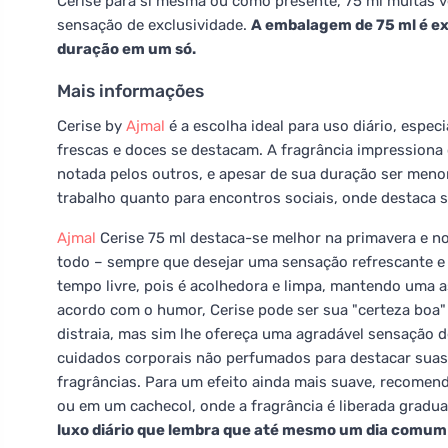
Cerise para si mesma ou como presente, 75 ml muitas ve
sensação de exclusividade.
A embalagem de 75 ml é ex
duração em um só.
Mais informações
Cerise by
Ajmal
é a escolha ideal para uso diário, esp
frescas e doces se destacam. A fragrância impressiona
notada pelos outros, e apesar de sua duração ser menor
trabalho quanto para encontros sociais, onde destaca 
Ajmal
Cerise 75 ml destaca-se melhor na primavera e no
todo – sempre que desejar uma sensação refrescante e a
tempo livre, pois é acolhedora e limpa, mantendo uma a
acordo com o humor, Cerise pode ser sua "certeza boa" 
distraia, mas sim lhe ofereça uma agradável sensação 
cuidados corporais não perfumados para destacar suas 
fragrâncias. Para um efeito ainda mais suave, recomen
ou em um cachecol, onde a fragrância é liberada gradu
luxo diário que lembra que até mesmo um dia comum