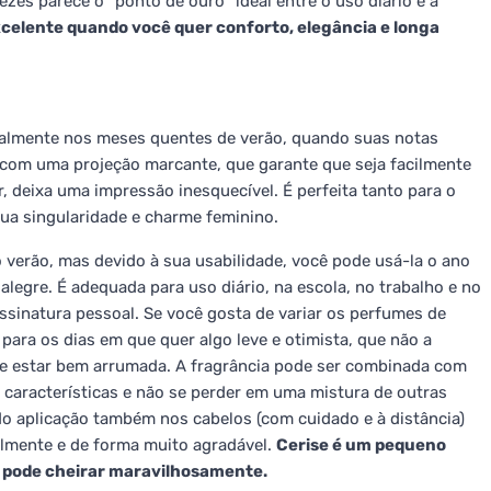
zes parece o "ponto de ouro" ideal entre o uso diário e a
celente quando você quer conforto, elegância e longa
ecialmente nos meses quentes de verão, quando suas notas
 com uma projeção marcante, que garante que seja facilmente
, deixa uma impressão inesquecível. É perfeita tanto para o
sua singularidade e charme feminino.
 verão, mas devido à sua usabilidade, você pode usá-la o ano
legre. É adequada para uso diário, na escola, no trabalho e no
ssinatura pessoal. Se você gosta de variar os perfumes de
para os dias em que quer algo leve e otimista, que não a
de estar bem arrumada. A fragrância pode ser combinada com
características e não se perder em uma mistura de outras
do aplicação também nos cabelos (com cuidado e à distância)
almente e de forma muito agradável.
Cerise é um pequeno
 pode cheirar maravilhosamente.