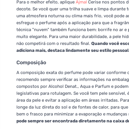
Para o melhor efeito, aplique
Ajmal
Cerise nos pontos de
decote. Se você quer uma trilha suave e limpa durante t
uma atmosfera noturna ou clima mais frio, você pode ad
esfregue o perfume após a aplicação para que a fragrân
técnica "nuvem" também funciona bem: borrife no ar e p
muito elegante. Para uma maior durabilidade, a pele h
não competirá com o resultado final.
Quando você esco
adiciona mais, destaca lindamente seu estilo pessoal
Composição
A composição exata do perfume pode variar conforme o 
recomendo sempre verificar as informações na embalag
compostos por Alcohol Denat., Aqua e Parfum e podem 
legislativas para rotulagem. Se você tem pele sensível
área da pele e evitar a aplicação em áreas irritadas. Pa
longe da luz direta do sol e de fontes de calor, para q
bem o frasco para minimizar a evaporação e mudanças 
pode sempre ser encontrada diretamente na caixa do