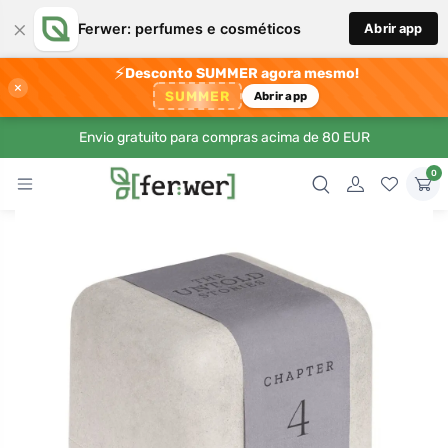
×
Ferwer: perfumes e cosméticos
Abrir app
⚡
Desconto SUMMER agora mesmo!
×
SUMMER
Abrir app
Envio gratuito para compras acima de 80 EUR
0