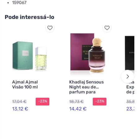
159067
Pode interessá-lo
Ajmal Ajmal
Khadlaj Sensous
Khadl
Visão 100 ml
Night eau de
Exper
parfum para
de pe
mulheres 100 ml
uniss
17,04 €
18,73 €
35,82
-23%
-23%
13,12 €
14,42 €
23,3