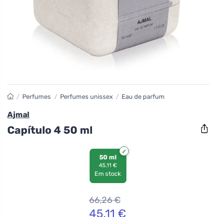
/
Perfumes
/
Perfumes unissex
/
Eau de parfum
Ajmal
Capítulo 4 50 ml
50 ml
45,11 €
Em stock
66,26
€
45,11
€