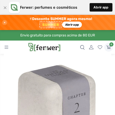
×
Ferwer: perfumes e cosméticos
Abrir app
⚡
Desconto SUMMER agora mesmo!
×
SUMMER
Abrir app
Envio gratuito para compras acima de 80 EUR
0