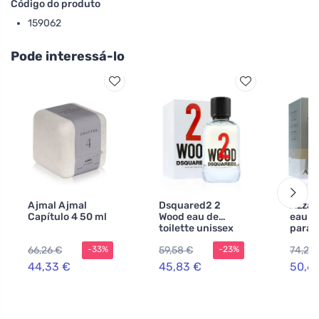
Código do produto
159062
Pode interessá-lo
Ajmal Ajmal
Dsquared2 2
Azzar
Capítulo 4 50 ml
Wood eau de
eau d
toilette unissex
para 
100 ml
ml
66,26 €
59,58 €
74,29
-33%
-23%
44,33 €
45,83 €
50,6