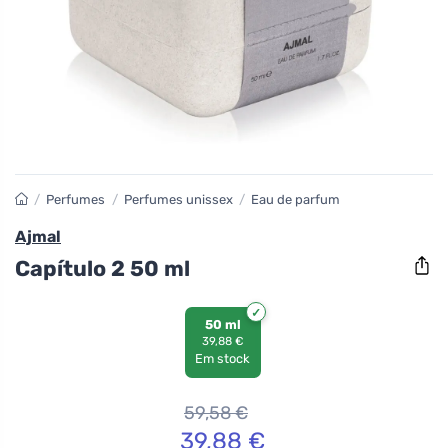
/
Perfumes
/
Perfumes unissex
/
Eau de parfum
Ajmal
Capítulo 2 50 ml
50 ml
39,88 €
Em stock
59,58
€
39,88
€