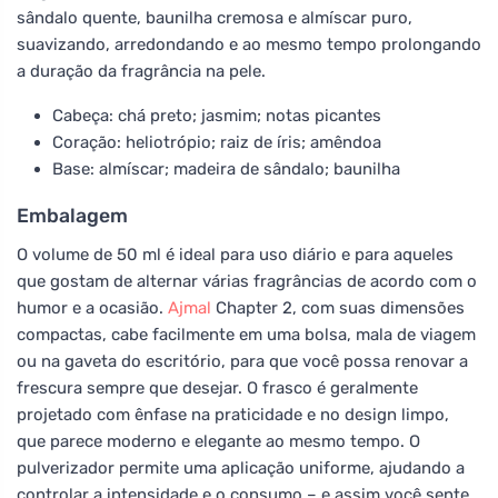
sândalo quente, baunilha cremosa e almíscar puro,
suavizando, arredondando e ao mesmo tempo prolongando
a duração da fragrância na pele.
Cabeça: chá preto; jasmim; notas picantes
Coração: heliotrópio; raiz de íris; amêndoa
Base: almíscar; madeira de sândalo; baunilha
Embalagem
O volume de 50 ml é ideal para uso diário e para aqueles
que gostam de alternar várias fragrâncias de acordo com o
humor e a ocasião.
Ajmal
Chapter 2, com suas dimensões
compactas, cabe facilmente em uma bolsa, mala de viagem
ou na gaveta do escritório, para que você possa renovar a
frescura sempre que desejar. O frasco é geralmente
projetado com ênfase na praticidade e no design limpo,
que parece moderno e elegante ao mesmo tempo. O
pulverizador permite uma aplicação uniforme, ajudando a
controlar a intensidade e o consumo – e assim você sente