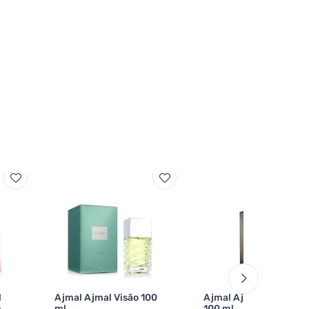
l
Ajmal Ajmal Visão 100
Ajmal Ajmal Chivalry
m
ml
100 ml