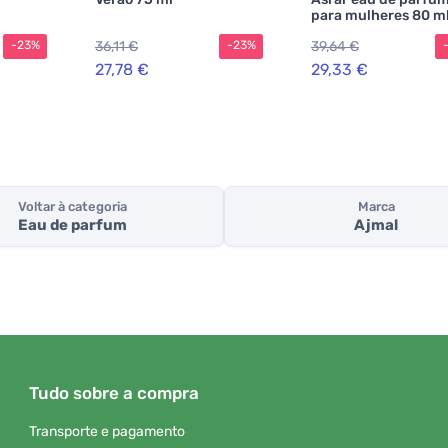
para mulheres 80 m
36,11 €
39,64 €
-23%
-23%
27,78 €
29,33 €
Voltar à categoria
Marca
Eau de parfum
Ajmal
Tudo sobre a compra
Transporte e pagamento