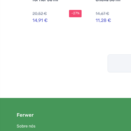
20,52 €
14,67 €
-27%
14,91 €
11,28 €
Ferwer
Sobre nós