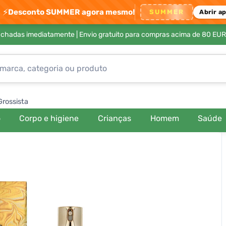
⚡
Desconto SUMMER agora mesmo!
SUMMER
Abrir a
achadas imediatamente |
Envio gratuito para compras acima de 80 EUR
Grossista
o
Corpo e higiene
Crianças
Homem
Saúde