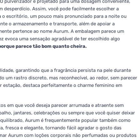
 pulverizador é projetado para uma dosagem conveniente,
m desperdício. Assim, você pode facilmente escolher a
 o escritório, um pouco mais pronunciado para a noite ou
ante o armazenamento e transporte, além de apoiar a
almente pertence ao nome Aurum. A embalagem parece um
vez evoca uma sensação agradável de ter escolhido algo
, porque parece tão bom quanto cheira.
idade, garantindo que a fragrância persista na pele durante
do um rastro discreto, mas reconhecível, ao redor, sem parecer
er estação, destaca perfeitamente o charme feminino em
os em que você deseja parecer arrumada e atraente sem
balho, jantares, celebrações ou sempre que você quiser deixar
r equilibrado, Aurum é frequentemente popular também como
a, fresca e elegante, tornando fácil agradar o gosto das
binar Aurum com loções corporais não perfumadas ou produtos