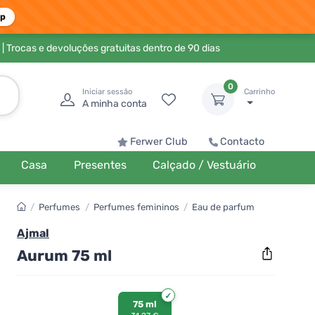
pp
| Trocas e devoluções gratuitas dentro de 90 dias
0
Iniciar sessão
Carrinho
A minha conta
Ferwer Club
Contacto
Casa
Presentes
Calçado / Vestuário
/
Perfumes
/
Perfumes femininos
/
Eau de parfum
Ajmal
Aurum 75 ml
75 ml