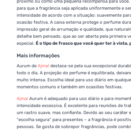
próximo ou como uma pequena recompensa para você. O
para que a fragrância seja aplicada uniformemente e se
intensidade de acordo com a situação: suavemente para
ocasião festiva. A caixa externa protege o perfume dur
impressão geral de arrumação e qualidade, que natur
detalhe bem pensado, que ao ser aberta pela primeira 
especial.
É o tipo de frasco que você quer ter à vista
Mais informações
Aurum de
Ajmal
destaca-se pela sua excepcional durabil
todo o dia. A projeção do perfume é equilibrada, deixan
muito intensa. Escolha ideal para uso diário em qualqu
momentos comuns e também em ocasiões festivas.
Ajmal
Aurum é adequado para uso diário e para moment
intensidade excessiva. É excelente para reuniões de tra
um rastro suave, mas confiante. Devido ao seu caráte
"escolha segura" para presentes – a fragrância é positiv
pessoas. Se gosta de sobrepor fragrâncias, pode com