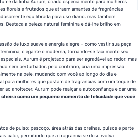
rfume da linha Aurum, criado especialmente para mulheres
es florais e frutados que atraem amantes de fragrâncias
adosamente equilibrada para uso diário, mas também
s. Destaca a beleza natural feminina e dá-lhe brilho em
ssão de luxo suave e energia alegre – como vestir sua peça
feminina, elegante e moderna, tornando-se facilmente seu
especiais. Aurum é projetado para ser agradável ao redor, mas
o nem perturbador, pelo contrário, cria uma impressão
almente na pele, mudando com você ao longo do dia e
eal para mulheres que gostam de fragrâncias com um toque de
r ao anoitecer. Aurum pode realçar a autoconfiança e dar uma
cheira como um pequeno momento de felicidade que você
s de pulso: pescoço, área atrás das orelhas, pulsos e parte
is calor, permitindo que a fragrância se desenvolva