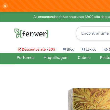
×
As encomendas feitas antes das 12:00 são desp
Descontos até -80%
Blog
Léxico
Perfumes
Maquilhagem
Cabelo
Rost