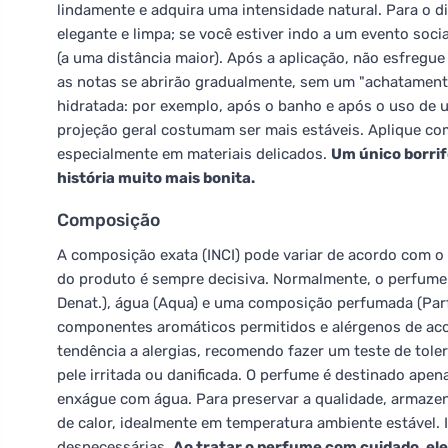
lindamente e adquira uma intensidade natural. Para o d
elegante e limpa; se você estiver indo a um evento soci
(a uma distância maior). Após a aplicação, não esfregu
as notas se abrirão gradualmente, sem um "achatamento
hidratada: por exemplo, após o banho e após o uso de 
projeção geral costumam ser mais estáveis. Aplique com
especialmente em materiais delicados.
Um único borri
história muito mais bonita.
Composição
A composição exata (INCI) pode variar de acordo com o l
do produto é sempre decisiva. Normalmente, o perfume
Denat.), água (Aqua) e uma composição perfumada (Pa
componentes aromáticos permitidos e alérgenos de acor
tendência a alergias, recomendo fazer um teste de tole
pele irritada ou danificada. O perfume é destinado ape
enxágue com água. Para preservar a qualidade, armazene
de calor, idealmente em temperatura ambiente estável.
desnecessárias.
Ao tratar o perfume com cuidado, el