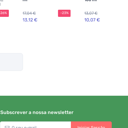
l
17,04 €
13,07 €
-26%
-23%
-2
13,12 €
10,07 €
Subscrever a nossa newsletter
Iniciar Sessão