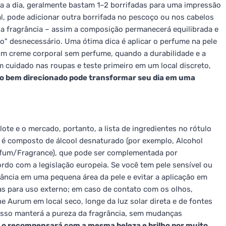
ia a dia, geralmente bastam 1–2 borrifadas para uma impressão
al, pode adicionar outra borrifada no pescoço ou nos cabelos
e a fragrância – assim a composição permanecerá equilibrada e
" desnecessário. Uma ótima dica é aplicar o perfume na pele
um creme corporal sem perfume, quando a durabilidade e a
 cuidado nas roupas e teste primeiro em um local discreto,
fo bem direcionado pode transformar seu dia em uma
ote e o mercado, portanto, a lista de ingredientes no rótulo
 é composto de álcool desnaturado (por exemplo, Alcohol
rfum/Fragrance), que pode ser complementada por
do com a legislação europeia. Se você tem pele sensível ou
rância em uma pequena área da pele e evitar a aplicação em
nas para uso externo; em caso de contato com os olhos,
 Aurum em local seco, longe da luz solar direta e de fontes
 Isso manterá a pureza da fragrância, sem mudanças
e o recompensará com a mesma beleza e brilho por muito