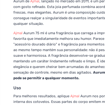
Aurum de
Ajmal
, lançado no mercado em 2011, é um pe
com gosto refinado. Esta joia perfumada combina acord
frescas, mas elegantes. Aurum é uma composição cuid
consegue realçar a singularidade de eventos importante
qualquer situação.
Ajmal
Aurum 75 ml é uma fragrância que carrega a impre
favorita que imediatamente melhora seu humor. Parece 
"acessório dourado diário" e fragrância para momentos 
ao mesmo tempo mantém sua personalidade: não é pesad
suave e harmoniosa. A fragrância desenvolve-se gradu
mantendo um caráter lindamente refinado e limpo. É id
elegância e querem cheirar bem arrumadas do amanhece
sensação de controle, mesmo em dias agitados.
Aurum 
pode se permitir a qualquer momento.
Uso
Para melhores resultados, aplique
Ajmal
Aurum nos ponto
interna dos cotovelos. Essas partes do corpo emitem ma