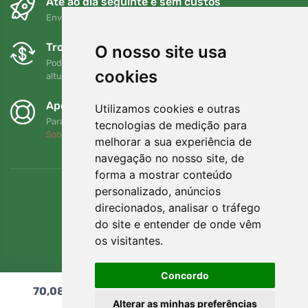
Até ao dia seguinte e sem custos
Envio gratuito para encomendas superiores a 80 EUR
Trocas e devoluções gratuitas
O nosso site usa
Pode devolver ou trocar a sua encomenda em qualquer
cookies
altura no prazo de 90 dias
Apoiamos a Trees.org
Utilizamos cookies e outras
Para cada encomenda plantamos uma árvore! Leia mais
tecnologias de medição para
Sobre nós
.
melhorar a sua experiência de
navegação no nosso site, de
forma a mostrar conteúdo
personalizado, anúncios
direcionados, analisar o tráfego
do site e entender de onde vêm
os visitantes.
Concordo
70,08
€
Adicionar ao carrinho
Alterar as minhas preferências