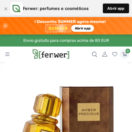
×
Ferwer: perfumes e cosméticos
Abrir app
⚡
Desconto SUMMER agora mesmo!
×
SUMMER
Abrir app
Envio gratuito para compras acima de 80 EUR
0