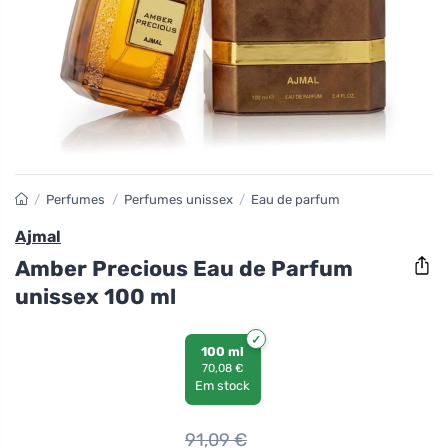
/
Perfumes
/
Perfumes unissex
/
Eau de parfum
Ajmal
Amber Precious Eau de Parfum
unissex 100 ml
100 ml
70,08 €
Em stock
91,09
€