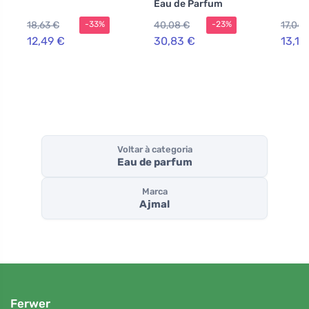
Eau de Parfum
18,63 €
40,08 €
17,04 
-33%
-23%
12,49 €
30,83 €
13,12
Voltar à categoria
Eau de parfum
Marca
Ajmal
Ferwer