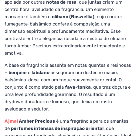
apoiada por outras
notas de rosa
, que juntas criam um
centro floral aveludado da fragrância. Um elemento
marcante é também o
olíbano (Boswellia)
, cujo caráter
fumegante-balsâmico confere à composição uma
dimensão espiritual e profundamente meditativa. Esse
contraste entre a elegância rosada e a mística do olíbano
torna Amber Precious extraordinariamente impactante e
emotiva.
A base da fragrância assenta em notas quentes e resinosas
–
benjoim
e
lábdano
asseguram um desfecho macio,
balsâmico-doce, com um toque suavemente oriental. O
conjunto é completado pela
fava-tonka
, que traz doçura e
uma leve profundidade gourmand. O resultado é um
drydown duradouro e luxuoso, que deixa um rasto
aveludado e sedutor.
Ajmal
Amber Precious
é uma fragrância para os amantes
de
perfumes intensos de inspiração oriental
, que
procuram profundidade, elegância e um caráter único. Ideal