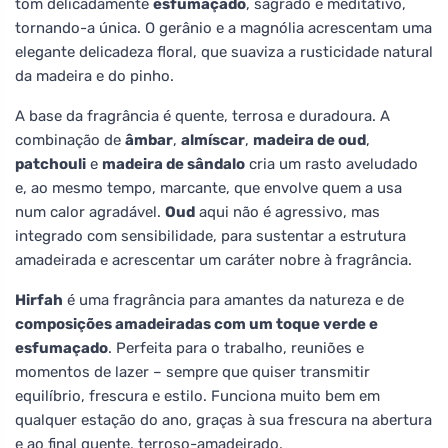
tom delicadamente
esfumaçado
, sagrado e meditativo,
tornando-a única. O gerânio e a magnólia acrescentam uma
elegante delicadeza floral, que suaviza a rusticidade natural
da madeira e do pinho.
A base da fragrância é quente, terrosa e duradoura. A
combinação de
âmbar
,
almíscar
,
madeira de oud
,
patchouli
e
madeira de sândalo
cria um rasto aveludado
e, ao mesmo tempo, marcante, que envolve quem a usa
num calor agradável.
Oud
aqui não é agressivo, mas
integrado com sensibilidade, para sustentar a estrutura
amadeirada e acrescentar um caráter nobre à fragrância.
Hirfah
é uma fragrância para amantes da natureza e de
composições amadeiradas com um toque verde e
esfumaçado
. Perfeita para o trabalho, reuniões e
momentos de lazer – sempre que quiser transmitir
equilíbrio, frescura e estilo. Funciona muito bem em
qualquer estação do ano, graças à sua frescura na abertura
e ao final quente, terroso-amadeirado.