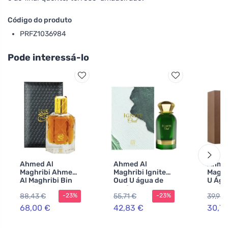
Código do produto
PRFZ1036984
Pode interessá-lo
Ahmed Al
Ahmed Al
Ahme
Maghribi Ahmed
Maghribi Ignite
Maghr
Al Maghribi Bin
Oud U água de
U Águ
Shaikh extrato de
perfume
Perf
88,43 €
55,71 €
39,98 
-23%
-23%
perfume
unissexo
68,00 €
42,83 €
30,7