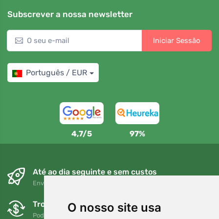
Subscrever a nossa newsletter
Iniciar Sessão
Português / EUR
4,7/5
97%
Até ao dia seguinte e sem custos
Envio gratuito para encomendas superiores a 80 EUR
Trocas e devoluções gratuitas
O nosso site usa
Pode devolver ou trocar a sua encomenda em qualquer