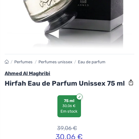
/
Perfumes
/
Perfumes unissex
/
Eau de parfum
Ahmed Al Maghribi
Hirfah Eau de Parfum Unissex 75 ml
75 ml
30,06 €
Em stock
39,06
€
30,06
€