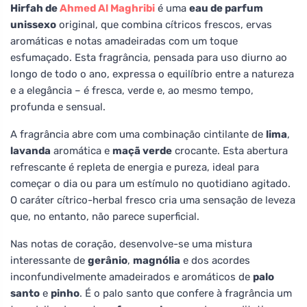
Hirfah de
Ahmed Al Maghribi
é uma
eau de parfum
unissexo
original, que combina cítricos frescos, ervas
aromáticas e notas amadeiradas com um toque
esfumaçado. Esta fragrância, pensada para uso diurno ao
longo de todo o ano, expressa o equilíbrio entre a natureza
e a elegância – é fresca, verde e, ao mesmo tempo,
profunda e sensual.
A fragrância abre com uma combinação cintilante de
lima
,
lavanda
aromática e
maçã verde
crocante. Esta abertura
refrescante é repleta de energia e pureza, ideal para
começar o dia ou para um estímulo no quotidiano agitado.
O caráter cítrico-herbal fresco cria uma sensação de leveza
que, no entanto, não parece superficial.
Nas notas de coração, desenvolve-se uma mistura
interessante de
gerânio
,
magnólia
e dos acordes
inconfundivelmente amadeirados e aromáticos de
palo
santo
e
pinho
. É o palo santo que confere à fragrância um