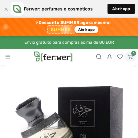
×
Ferwer: perfumes e cosméticos
Abrir app
⚡
Desconto SUMMER agora mesmo!
×
SUMMER
Abrir app
Envio gratuito para compras acima de 80 EUR
0